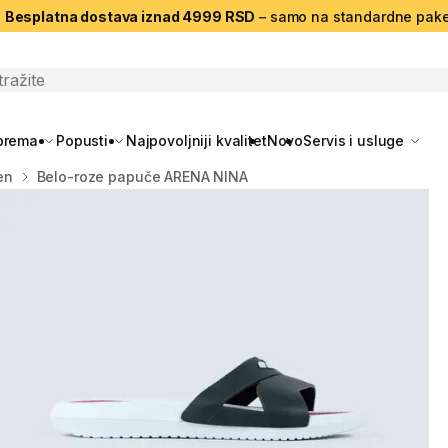
|
Besplatna dostava iznad 4999 RSD
– samo na standardne pake
search
oprema
Popusti
Najpovoljniji kvalitet
Novo
Servis i usluge
en
Belo-roze papuče ARENA NINA