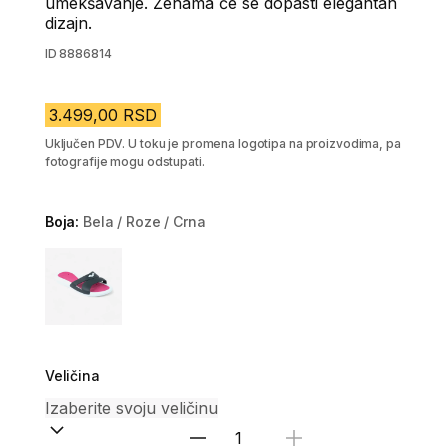
umekšavanje. Ženama će se dopasti elegantan
dizajn.
ID
8886814
3.499,00 RSD
Uključen PDV. U toku je promena logotipa na proizvodima, pa
fotografije mogu odstupati.
Boja:
Bela / Roze / Crna
Choose a variant
Veličina