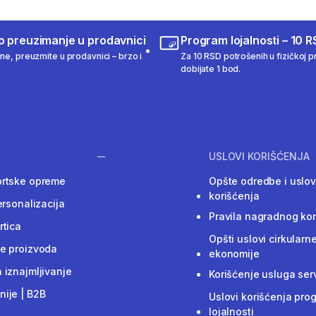
o preuzimanje u prodavnici
Program lojalnosti – 10 R
ine, preuzmite u prodavnici – brzo i
Za 10 RSD potrošenih u fizičkoj pr
dobijate 1 bod.
USLOVI KORIŠĆENJA
ortske opreme
Opšte odredbe i uslov
korišćenja
ersonalizacija
Pravila nagradnog ko
rtica
Opšti uslovi cirkularn
e proizvoda
ekonomije
 iznajmljivanje
Korišćenje usluga ser
ije | B2B
Uslovi korišćenja pro
lojalnosti