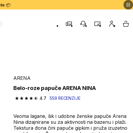
te 📦
Prodavnice
Korisnička podrška
Program lojalnost
Moj nalog
My 
ARENA
Belo-roze papuče ARENA NINA
4.7
559 RECENZIJE
4.7 od 5 zvezdica from 559 Recenzije
Veoma lagane, šik i udobne ženske papuče Arena
Nina dizajnirane su za aktivnosti na bazenu i plaži.
Tekstura đona čini papuče gipkim i pruža izuzetno