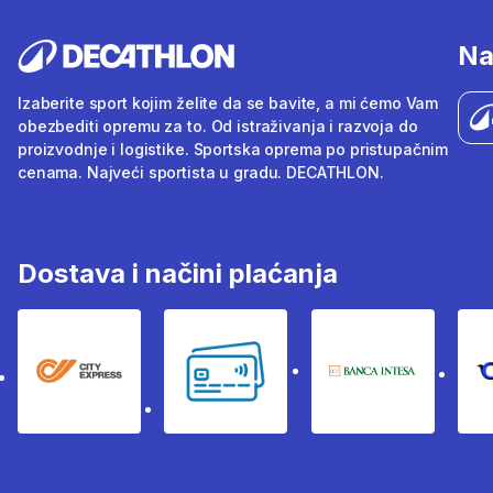
Na
Izaberite sport kojim želite da se bavite, a mi ćemo Vam
obezbediti opremu za to. Od istraživanja i razvoja do
proizvodnje i logistike. Sportska oprema po pristupačnim
cenama. Najveći sportista u gradu. DECATHLON.
Dostava i načini plaćanja
City Express
Bankovne kartice
Banka Intesa