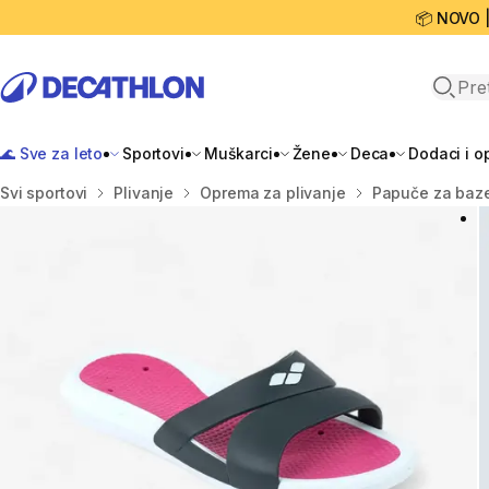
📦 NOVO 
Open 
🌊 Sve za leto
Sportovi
Muškarci
Žene
Deca
Dodaci i 
Početna stranica
Svi sportovi
Plivanje
Oprema za plivanje
Papuče za baz