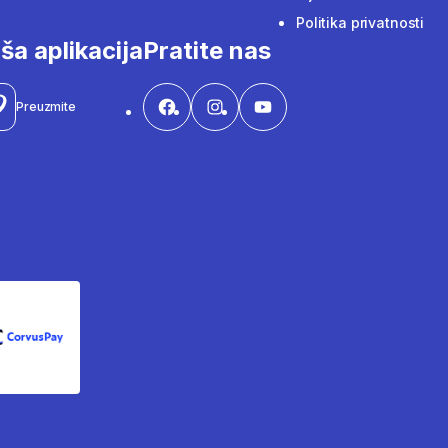
Politika privatnosti
ša aplikacija
Pratite nas
Preuzmite
CorvusPay