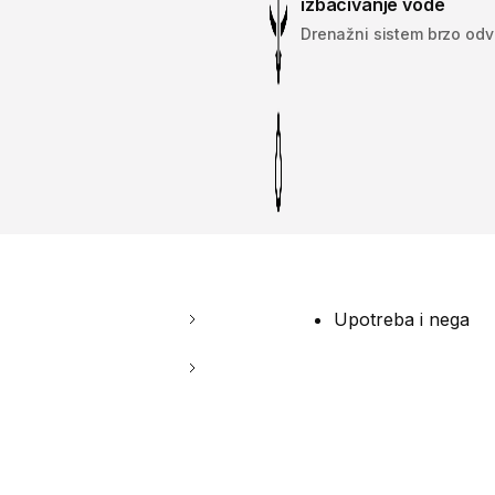
izbacivanje vode
Drenažni sistem brzo odv
Upotreba i nega