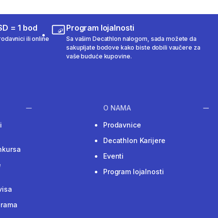
SD = 1 bod
Program lojalnosti
odavnici ili online
Sa vašim Decathlon nalogom, sada možete da
sakupljate bodove kako biste dobili vaučere za
vaše buduće kupovine.
O NAMA
i
Prodavnice
Decathlon Karijere
nkursa
Eventi
e
Program lojalnosti
visa
grama