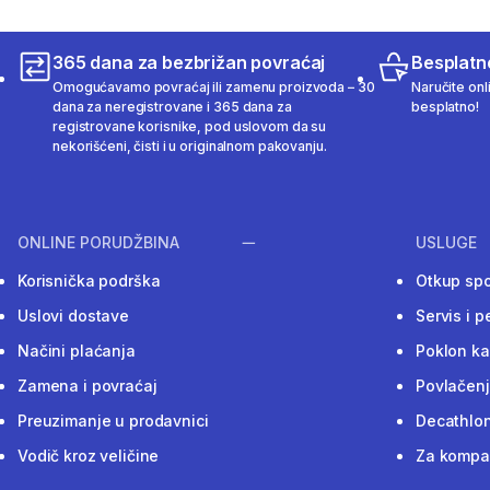
365 dana za bezbrižan povraćaj
Besplatn
Omogućavamo povraćaj ili zamenu proizvoda – 30
Naručite onl
dana za neregistrovane i 365 dana za
besplatno!
registrovane korisnike, pod uslovom da su
nekorišćeni, čisti i u originalnom pakovanju.
ONLINE PORUDŽBINA
USLUGE
Korisnička podrška
Otkup sp
Uslovi dostave
Servis i p
Načini plaćanja
Poklon ka
Zamena i povraćaj
Povlačenj
Preuzimanje u prodavnici
Decathlon
Vodič kroz veličine
Za kompan