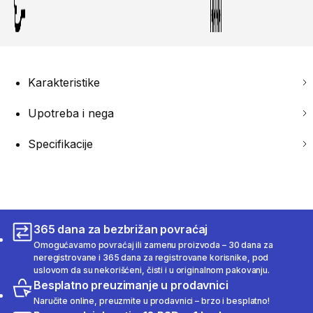
Karakteristike
Upotreba i nega
Specifikacije
365 dana za bezbrižan povraćaj
Omogućavamo povraćaj ili zamenu proizvoda – 30 dana za
neregistrovane i 365 dana za registrovane korisnike, pod
uslovom da su nekorišćeni, čisti i u originalnom pakovanju.
Besplatno preuzimanje u prodavnici
Naručite online, preuzmite u prodavnici – brzo i besplatno!