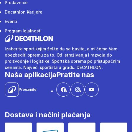
Prodavnice
Decathlon Karijere
Eventi
Program lojalnosti
Izaberite sport kojim želite da se bavite, a mi ćemo Vam
obezbediti opremu za to. Od istraživanja i razvoja do
proizvodnje i logistike. Sportska oprema po pristupačnim
cenama. Najveći sportista u gradu. DECATHLON.
Naša aplikacija
Pratite nas
Preuzmite
Dostava i načini plaćanja