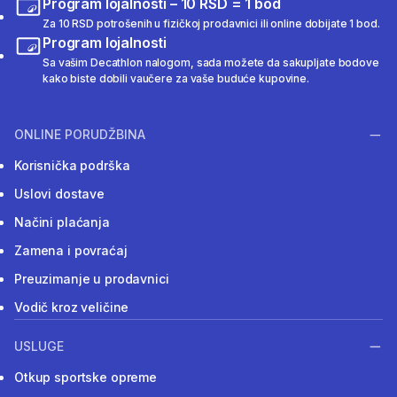
Program lojalnosti – 10 RSD = 1 bod
Za 10 RSD potrošenih u fizičkoj prodavnici ili online dobijate 1 bod.
Program lojalnosti
Sa vašim Decathlon nalogom, sada možete da sakupljate bodove
kako biste dobili vaučere za vaše buduće kupovine.
ONLINE PORUDŽBINA
Korisnička podrška
Uslovi dostave
Načini plaćanja
Zamena i povraćaj
Preuzimanje u prodavnici
Vodič kroz veličine
USLUGE
Otkup sportske opreme