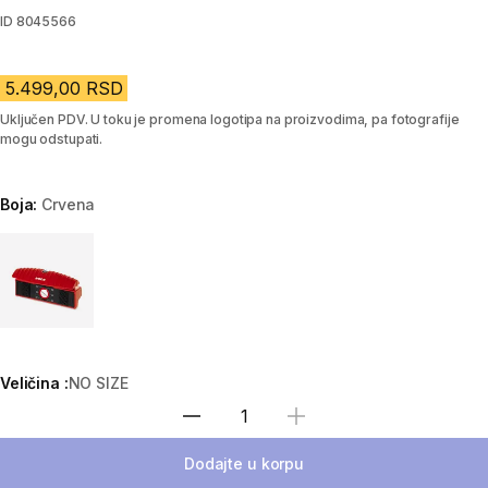
ID
8045566
5.499,00 RSD
Uključen PDV. U toku je promena logotipa na proizvodima, pa fotografije
mogu odstupati.
Boja:
Crvena
Choose a variant
Veličina :
NO SIZE
Izaberi količinu
Dodajte u korpu