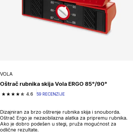
VOLA
Oštrač rubnika skija Vola ERGO 85°/90°
4.6
59 RECENZIJE
4.6 od 5 zvezdica from 59 Recenzije
Dizajniran za brzo oštrenje rubnika skija i snouborda.
Oštrač Ergo je nezaobilazna alatka za pripremu rubnika.
Ako je dobro podešen u stegi, pruža mogućnost za
odlične rezultate.