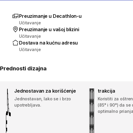
Preuzimanje u Decathlon-u
Učitavanje
Preuzimanje u vašoj blizini
Učitavanje
Dostava na kućnu adresu
Učitavanje
Prednosti dizajna
Jednostavan za korišćenje
trakcija
Jednostavan, lako se i brzo
Koristiti za oštre
upotrebljava.
(85° i 90°) da se 
optimalno prianja