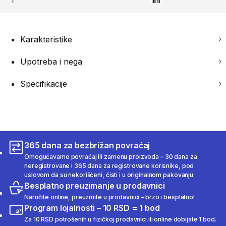
Karakteristike
Upotreba i nega
Specifikacije
365 dana za bezbrižan povraćaj
Omogućavamo povraćaj ili zamenu proizvoda – 30 dana za
neregistrovane i 365 dana za registrovane korisnike, pod
uslovom da su nekorišćeni, čisti i u originalnom pakovanju.
Besplatno preuzimanje u prodavnici
Naručite online, preuzmite u prodavnici – brzo i besplatno!
Program lojalnosti – 10 RSD = 1 bod
Za 10 RSD potrošenih u fizičkoj prodavnici ili online dobijate 1 bod.