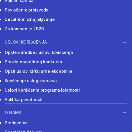
Poklon kartica
Povlačenje proizvoda
Decathlon iznajmljivanje
Za kompanije | B2B
USLOVI KORIŠĆENJA
Opšte odredbe i uslovi korišćenja
Pravila nagradnog konkursa
Opšti uslovi cirkularne ekonomije
Korišćenje usluga servisa
Uslovi korišćenja programa lojalnosti
Politika privatnosti
O NAMA
Prodavnice