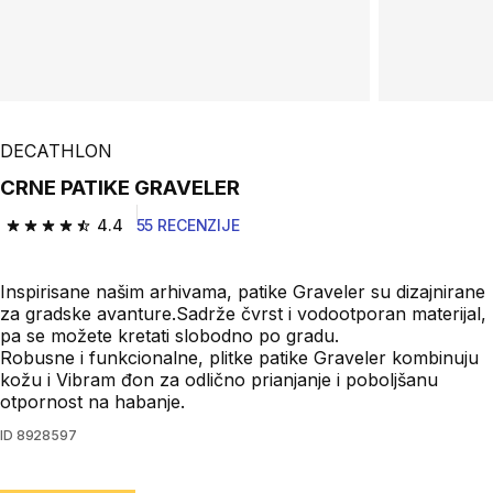
Play Video
DECATHLON
CRNE PATIKE GRAVELER
4.4
55 RECENZIJE
4.4 od 5 zvezdica from 55 Recenzije
Inspirisane našim arhivama, patike Graveler su dizajnirane
za gradske avanture.Sadrže čvrst i vodootporan materijal,
pa se možete kretati slobodno po gradu.
Robusne i funkcionalne, plitke patike Graveler kombinuju
kožu i Vibram đon za odlično prianjanje i poboljšanu
otpornost na habanje.
ID
8928597