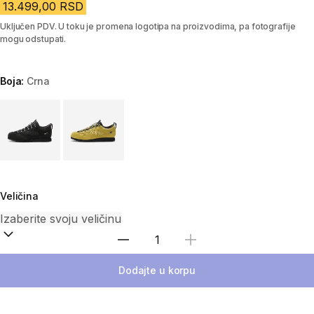
13.499,00 RSD
Uključen PDV. U toku je promena logotipa na proizvodima, pa fotografije
mogu odstupati.
Boja:
Crna
Choose a variant
Veličina
Izaberi količinu
Dodajte u korpu