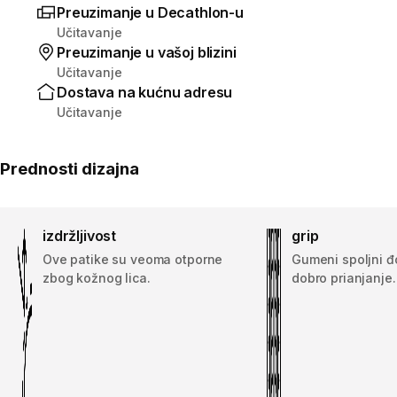
Preuzimanje u Decathlon-u
Učitavanje
Preuzimanje u vašoj blizini
Učitavanje
Dostava na kućnu adresu
Učitavanje
Prednosti dizajna
izdržljivost
grip
Ove patike su veoma otporne
Gumeni spoljni đ
zbog kožnog lica.
dobro prianjanje.