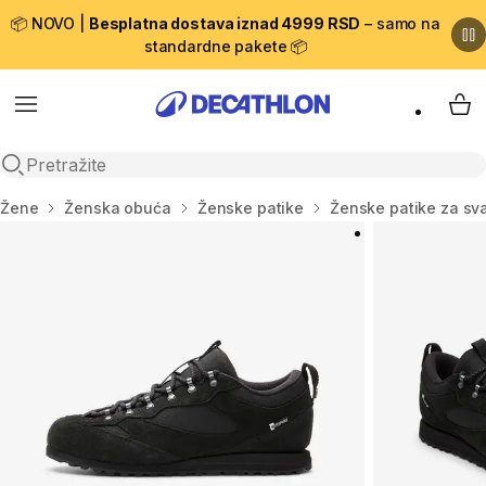
📦 NOVO |
Besplatna dostava iznad 4999 RSD
– samo na
standardne pakete 📦
Menu
My 
Open search
Početna stranica
Žene
Ženska obuća
Ženske patike
Ženske patike za sv