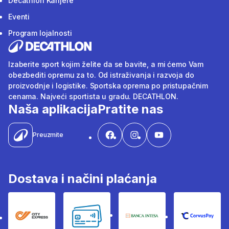
Decathlon Karijere
Eventi
Program lojalnosti
Izaberite sport kojim želite da se bavite, a mi ćemo Vam
obezbediti opremu za to. Od istraživanja i razvoja do
proizvodnje i logistike. Sportska oprema po pristupačnim
cenama. Najveći sportista u gradu. DECATHLON.
Naša aplikacija
Pratite nas
Preuzmite
Dostava i načini plaćanja
City Express
Bankovne kartice
Banka Intesa
Corvus