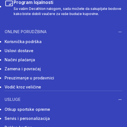
Program lojalnosti
Sa vašim Decathlon nalogom, sada možete da sakupljate bodove
kako biste dobili vaučere za vaše buduće kupovine.
ONLINE PORUDŽBINA
Korisnička podrška
Uslovi dostave
Načini plaćanja
Zamena i povraćaj
Preuzimanje u prodavnici
Vodič kroz veličine
USLUGE
Otkup sportske opreme
Servis i personalizacija