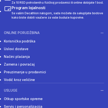
Za 10 RSD potrošenih u fizičkoj prodavnici ili online dobijate 1 bod.
Program lojalnosti
Sa vašim Decathlon nalogom, sada možete da sakupljate bodove
kako biste dobili vaučere za vaše buduće kupovine.
ONLINE PORUDŽBINA
Korisnička podrška
Uslovi dostave
Načini plaćanja
Zamena i povraćaj
Preuzimanje u prodavnici
Vodič kroz veličine
USLUGE
Otkup sportske opreme
Servis i personalizacija