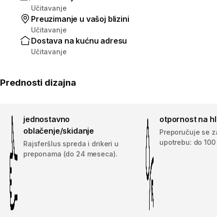
Učitavanje
Preuzimanje u vašoj blizini
Učitavanje
Dostava na kućnu adresu
Učitavanje
Prednosti dizajna
jednostavno
otpornost na hl
oblačenje/skidanje
Preporučuje se 
upotrebu: do 100 
Rajsferšlus spreda i drikeri u
preponama (do 24 meseca).