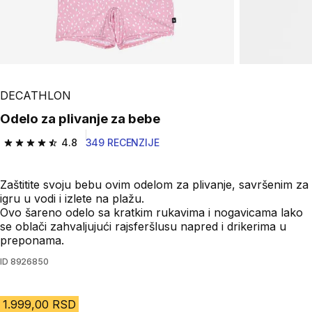
DECATHLON
Odelo za plivanje za bebe
4.8
349 RECENZIJE
4.8 od 5 zvezdica from 349 Recenzije
Zaštitite svoju bebu ovim odelom za plivanje, savršenim za
igru u vodi i izlete na plažu.
Ovo šareno odelo sa kratkim rukavima i nogavicama lako
se oblači zahvaljujući rajsferšlusu napred i drikerima u
preponama.
ID
8926850
1.999,00 RSD