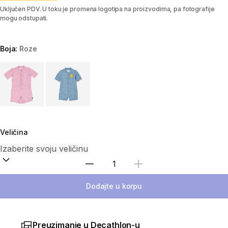
Uključen PDV. U toku je promena logotipa na proizvodima, pa fotografije
mogu odstupati.
Boja:
Roze
Choose a variant
Veličina
Izaberi količinu
Dodajte u korpu
Preuzimanje u Decathlon-u