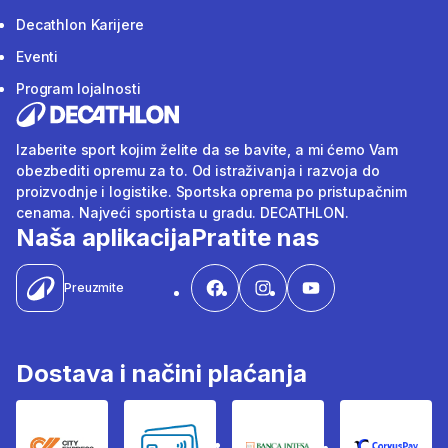
Decathlon Karijere
Eventi
Program lojalnosti
Izaberite sport kojim želite da se bavite, a mi ćemo Vam
obezbediti opremu za to. Od istraživanja i razvoja do
proizvodnje i logistike. Sportska oprema po pristupačnim
cenama. Najveći sportista u gradu. DECATHLON.
Naša aplikacija
Pratite nas
Preuzmite
Dostava i načini plaćanja