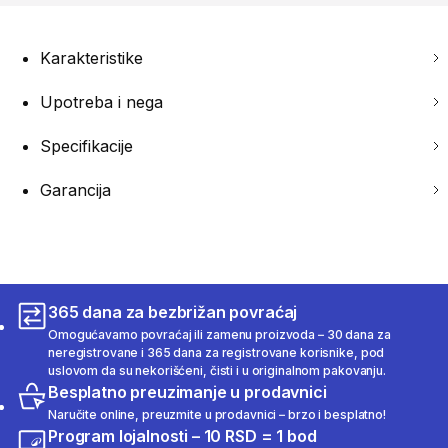
Karakteristike
Upotreba i nega
Specifikacije
Garancija
365 dana za bezbrižan povraćaj
Omogućavamo povraćaj ili zamenu proizvoda – 30 dana za
neregistrovane i 365 dana za registrovane korisnike, pod
uslovom da su nekorišćeni, čisti i u originalnom pakovanju.
Besplatno preuzimanje u prodavnici
Naručite online, preuzmite u prodavnici – brzo i besplatno!
Program lojalnosti – 10 RSD = 1 bod