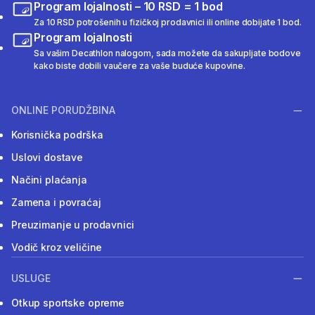
Program lojalnosti – 10 RSD = 1 bod
Za 10 RSD potrošenih u fizičkoj prodavnici ili online dobijate 1 bod.
Program lojalnosti
Sa vašim Decathlon nalogom, sada možete da sakupljate bodove
kako biste dobili vaučere za vaše buduće kupovine.
ONLINE PORUDŽBINA
Korisnička podrška
Uslovi dostave
Načini plaćanja
Zamena i povraćaj
Preuzimanje u prodavnici
Vodič kroz veličine
USLUGE
Otkup sportske opreme