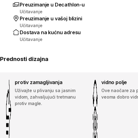
Preuzimanje u Decathlon-u
Učitavanje
Preuzimanje u vašoj blizini
Učitavanje
Dostava na kućnu adresu
Učitavanje
Prednosti dizajna
protiv zamagljivanja
vidno polje
Uživajte u plivanju sa jasnim
Ove naočare za p
vidom, zahvaljujući tretmanu
veoma dobro vidn
protiv magle.