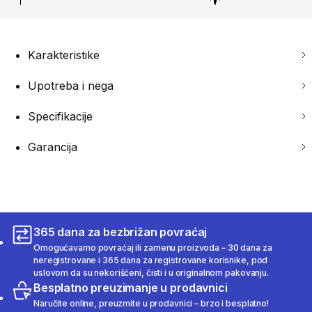
Karakteristike
Upotreba i nega
Specifikacije
Garancija
365 dana za bezbrižan povraćaj
Omogućavamo povraćaj ili zamenu proizvoda – 30 dana za
neregistrovane i 365 dana za registrovane korisnike, pod
uslovom da su nekorišćeni, čisti i u originalnom pakovanju.
Besplatno preuzimanje u prodavnici
Naručite online, preuzmite u prodavnici – brzo i besplatno!