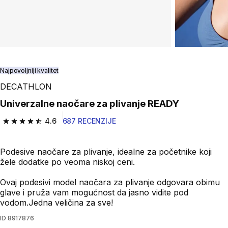
Najpovoljniji kvalitet
DECATHLON
Univerzalne naočare za plivanje READY
4.6
687 RECENZIJE
4.6 od 5 zvezdica from 687 Recenzije
Podesive naočare za plivanje, idealne za početnike koji
žele dodatke po veoma niskoj ceni.
Ovaj podesivi model naočara za plivanje odgovara obimu
glave i pruža vam mogućnost da jasno vidite pod
vodom.Jedna veličina za sve!
ID
8917876