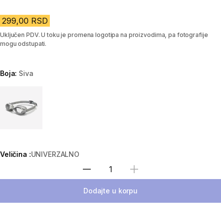
299,00 RSD
Uključen PDV. U toku je promena logotipa na proizvodima, pa fotografije
mogu odstupati.
Boja:
Siva
Choose a variant
Veličina :
UNIVERZALNO
Izaberi količinu
Dodajte u korpu