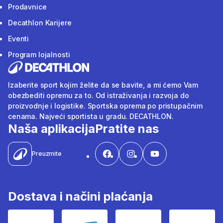
Prodavnice
Decathlon Karijere
Eventi
Program lojalnosti
Izaberite sport kojim želite da se bavite, a mi ćemo Vam
obezbediti opremu za to. Od istraživanja i razvoja do
proizvodnje i logistike. Sportska oprema po pristupačnim
cenama. Najveći sportista u gradu. DECATHLON.
Naša aplikacija
Pratite nas
Preuzmite
Dostava i načini plaćanja