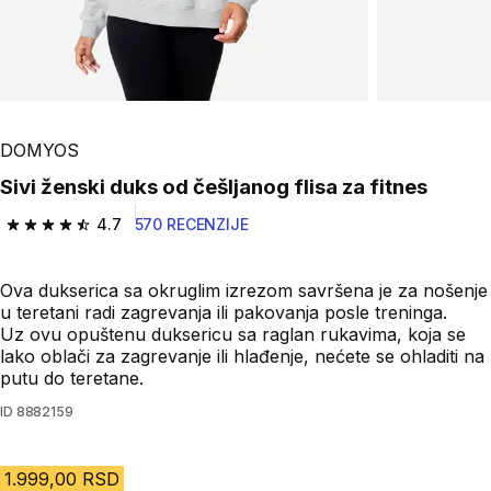
Play Video
DOMYOS
Sivi ženski duks od češljanog flisa za fitnes
4.7
570 RECENZIJE
4.7 od 5 zvezdica from 570 Recenzije
Ova dukserica sa okruglim izrezom savršena je za nošenje
u teretani radi zagrevanja ili pakovanja posle treninga.
Uz ovu opuštenu duksericu sa raglan rukavima, koja se
lako oblači za zagrevanje ili hlađenje, nećete se ohladiti na
putu do teretane.
ID
8882159
1.999,00 RSD