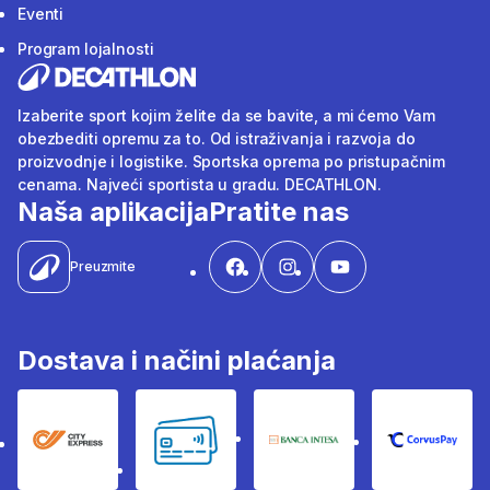
Eventi
Program lojalnosti
Izaberite sport kojim želite da se bavite, a mi ćemo Vam
obezbediti opremu za to. Od istraživanja i razvoja do
proizvodnje i logistike. Sportska oprema po pristupačnim
cenama. Najveći sportista u gradu. DECATHLON.
Naša aplikacija
Pratite nas
Preuzmite
Dostava i načini plaćanja
City Express
Bankovne kartice
Banka Intesa
Corvus