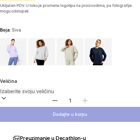
Uključen PDV. U toku je promena logotipa na proizvodima, pa fotografije
mogu odstupati.
Boja:
Siva
Choose a variant
Veličina
Izaberi količinu
Dodajte u korpu
Preuzimanje u Decathlon-u