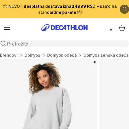
📦 NOVO |
Besplatna dostava iznad 4999 RSD
– samo na
standardne pakete 📦
Menu
My 
Open search
Početna stranica
Brendovi
Domyos
Domyos odeća
Domyos ženska odeća