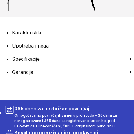
Karakteristike
Upotreba i nega
Specifikacije
Garancija
365 dana za bezbrižan povraćaj
Omogućavamo povraćaj ili zamenu proizvoda – 30 dana za
neregistrovane i 365 dana za registrovane korisnike, pod
uslovom da su nekorišćeni, čisti i u originalnom pakovanju.
Besplatno preuzimanje u prodavnici