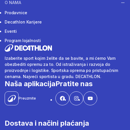
O NAMA
Prodavnice
Decathlon Karijere
Eventi
Program lojalnosti
Izaberite sport kojim želite da se bavite, a mi ćemo Vam
obezbediti opremu za to. Od istraživanja i razvoja do
proizvodnje i logistike. Sportska oprema po pristupačnim
cenama. Najveći sportista u gradu. DECATHLON.
Naša aplikacija
Pratite nas
Preuzmite
Dostava i načini plaćanja