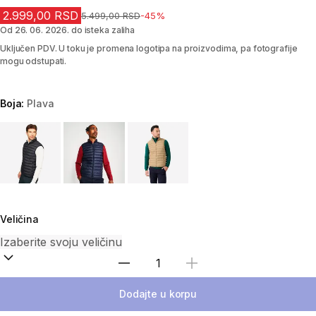
2.999,00 RSD
Cena pre sniženja
5.499,00 RSD
-45%
Od 26. 06. 2026. do isteka zaliha
Uključen PDV. U toku je promena logotipa na proizvodima, pa fotografije
mogu odstupati.
Boja:
Plava
Choose a variant
Veličina
Izaberi količinu
Dodajte u korpu