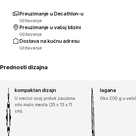
Preuzimanje u Decathlon-u
Učitavanje
Preuzimanje u vašoj blizini
Učitavanje
Dostava na kućnu adresu
Učitavanje
Prednosti dizajna
kompaktan dizajn
lagana
U vrećici ovaj prsluk zauzima
Oko 200 g u veliči
vrlo malo mesta (25 x 13 x 11
cm).