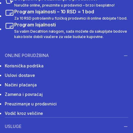
Naručite online, preuzmite u prodavnici – brzo i besplatno!
Program lojalnosti – 10 RSD = 1 bod
Za 10 RSD potrošenih u fizičkoj prodavnici ili online dobijate 1 bod.
Program lojalnosti
Sa vašim Decathlon nalogom, sada možete da sakupljate bodove
kako biste dobili vaučere za vaše buduće kupovine.
ONLINE PORUDŽBINA
Korisnička podrška
Uslovi dostave
Načini plaćanja
Zamena i povraćaj
Preuzimanje u prodavnici
Vodič kroz veličine
USLUGE