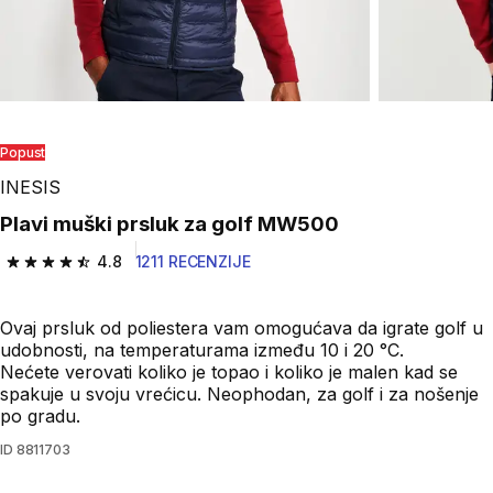
Popust
INESIS
Plavi muški prsluk za golf MW500
4.8
1211 RECENZIJE
4.8 od 5 zvezdica from 1211 Recenzije
Ovaj prsluk od poliestera vam omogućava da igrate golf u
udobnosti, na temperaturama između 10 i 20 °C.
Nećete verovati koliko je topao i koliko je malen kad se
spakuje u svoju vrećicu. Neophodan, za golf i za nošenje
po gradu.
ID
8811703