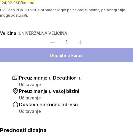
124,92 RSD/komad
Uključen PDV. U toku je promena logotipa na proizvodima, pa fotografije
mogu odstupati.
Veličina :
UNIVERZALNA VELIČINA
Izaberi količinu
Dodajte u korpu
Preuzimanje u Decathlon-u
Učitavanje
Preuzimanje u vašoj blizini
Učitavanje
Dostava na kućnu adresu
Učitavanje
Prednosti dizajna