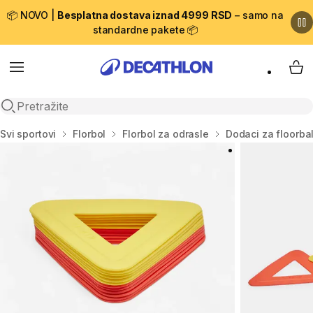
📦 NOVO |
Besplatna dostava iznad 4999 RSD
– samo na
standardne pakete 📦
Menu
My 
Open search
Početna stranica
Svi sportovi
Florbol
Florbol za odrasle
Dodaci za floorbal