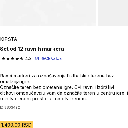
KIPSTA
Set od 12 ravnih markera
4.8
91 RECENZIJE
4.8 od 5 zvezdica from 91 Recenzije
Ravni markeri za označavanje fudbalskih terene bez
ometanja igre.
Označite teren bez ometanja igre. Ovi ravni i izdržljivi
diskovi omogućavaju vam da označite teren u centru igre, i
u zatvorenom prostoru i na otvorenom.
ID
8803492
1.499,00 RSD