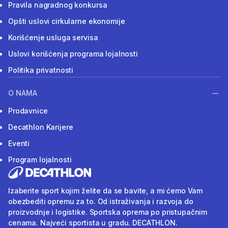
Pravila nagradnog konkursa
Opšti uslovi cirkularne ekonomije
Korišćenje usluga servisa
Uslovi korišćenja programa lojalnosti
Politika privatnosti
O NAMA
Prodavnice
Decathlon Karijere
Eventi
Program lojalnosti
Izaberite sport kojim želite da se bavite, a mi ćemo Vam
obezbediti opremu za to. Od istraživanja i razvoja do
proizvodnje i logistike. Sportska oprema po pristupačnim
cenama. Najveći sportista u gradu. DECATHLON.