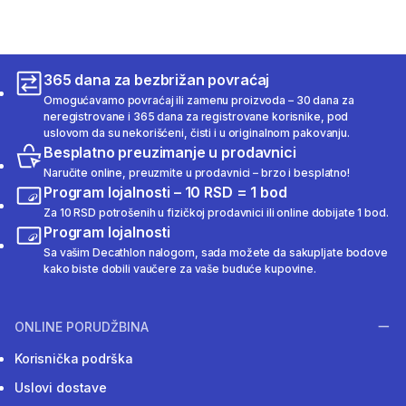
365 dana za bezbrižan povraćaj
Omogućavamo povraćaj ili zamenu proizvoda – 30 dana za
neregistrovane i 365 dana za registrovane korisnike, pod
uslovom da su nekorišćeni, čisti i u originalnom pakovanju.
Besplatno preuzimanje u prodavnici
Naručite online, preuzmite u prodavnici – brzo i besplatno!
Program lojalnosti – 10 RSD = 1 bod
Za 10 RSD potrošenih u fizičkoj prodavnici ili online dobijate 1 bod.
Program lojalnosti
Sa vašim Decathlon nalogom, sada možete da sakupljate bodove
kako biste dobili vaučere za vaše buduće kupovine.
ONLINE PORUDŽBINA
Korisnička podrška
Uslovi dostave