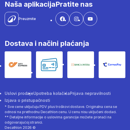
Naša aplikacija
Pratite nas
Preuzmite
Dostava i načini plaćanja
City Express
Bankovne kartice
Banka Intesa
Corvus
Uslovi prodaje
Upotreba kolačića
Prijava nepravilnosti
Izjava o pristupačnosti
* Sve cene uključuju PDV plus troškovi dostave. Originalna cena se
odnosi na prethodnu Decathlon cenu. U cenu nisu uključeni dodaci.
** Detaljne informacije o uslovima garancije možete pronaći na
odgovarajućoj stranici.
Decathlon 2026 ©