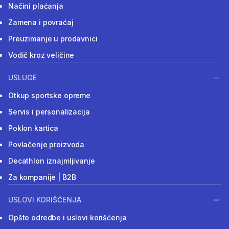
Načini plaćanja
Zamena i povraćaj
Preuzimanje u prodavnici
Vodič kroz veličine
USLUGE
Otkup sportske opreme
Servis i personalizacija
Poklon kartica
Povlačenje proizvoda
Decathlon iznajmljivanje
Za kompanije | B2B
USLOVI KORIŠĆENJA
Opšte odredbe i uslovi korišćenja