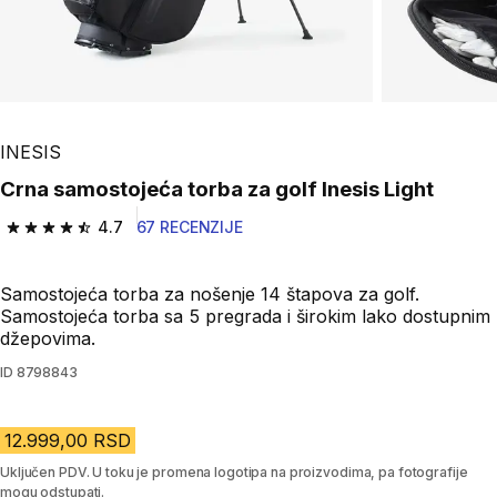
INESIS
Crna samostojeća torba za golf Inesis Light
4.7
67 RECENZIJE
4.7 od 5 zvezdica from 67 Recenzije
Samostojeća torba za nošenje 14 štapova za golf.
Samostojeća torba sa 5 pregrada i širokim lako dostupnim
džepovima.
ID
8798843
12.999,00 RSD
Uključen PDV. U toku je promena logotipa na proizvodima, pa fotografije
mogu odstupati.