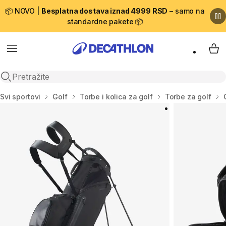
📦 NOVO |
Besplatna dostava iznad 4999 RSD
– samo na
standardne pakete 📦
Menu
My 
Open search
Početna stranica
Svi sportovi
Golf
Torbe i kolica za golf
Torbe za golf