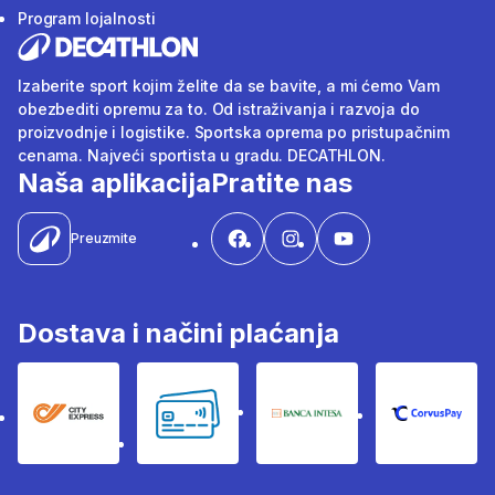
Program lojalnosti
Izaberite sport kojim želite da se bavite, a mi ćemo Vam
obezbediti opremu za to. Od istraživanja i razvoja do
proizvodnje i logistike. Sportska oprema po pristupačnim
cenama. Najveći sportista u gradu. DECATHLON.
Naša aplikacija
Pratite nas
Preuzmite
Dostava i načini plaćanja
City Express
Bankovne kartice
Banka Intesa
Corvus