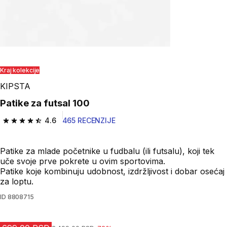
Kraj kolekcije
KIPSTA
Patike za futsal 100
4.6
465 RECENZIJE
4.6 od 5 zvezdica from 465 Recenzije
Patike za mlade početnike u fudbalu (ili futsalu), koji tek
uče svoje prve pokrete u ovim sportovima.
Patike koje kombinuju udobnost, izdržljivost i dobar osećaj
za loptu.
ID
8808715