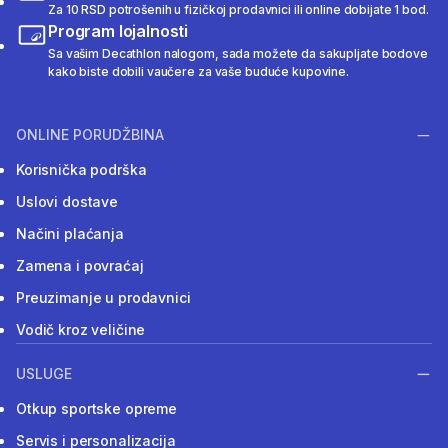
Za 10 RSD potrošenih u fizičkoj prodavnici ili online dobijate 1 bod.
Program lojalnosti
Sa vašim Decathlon nalogom, sada možete da sakupljate bodove
kako biste dobili vaučere za vaše buduće kupovine.
ONLINE PORUDŽBINA
Korisnička podrška
Uslovi dostave
Načini plaćanja
Zamena i povraćaj
Preuzimanje u prodavnici
Vodič kroz veličine
USLUGE
Otkup sportske opreme
Servis i personalizacija