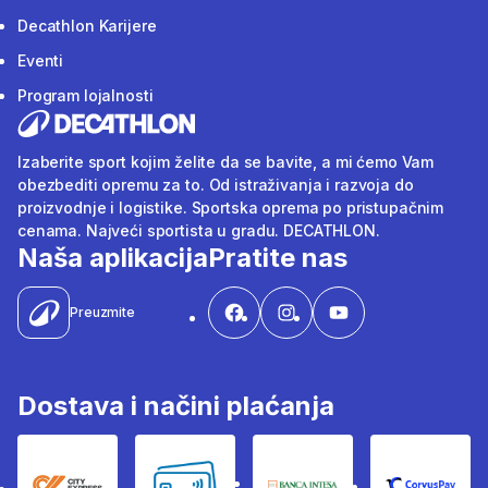
Decathlon Karijere
Eventi
Program lojalnosti
Izaberite sport kojim želite da se bavite, a mi ćemo Vam
obezbediti opremu za to. Od istraživanja i razvoja do
proizvodnje i logistike. Sportska oprema po pristupačnim
cenama. Najveći sportista u gradu. DECATHLON.
Naša aplikacija
Pratite nas
Preuzmite
Dostava i načini plaćanja