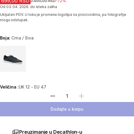
699,00 RSD
Cena pre sniženja
2.499,00 RSD
-72%
Od 03. 04. 2026. do isteka zaliha
Uključen PDV. U toku je promena logotipa na proizvodima, pa fotografije
mogu odstupati.
Boja:
Crna / Siva
Choose a variant
Veličina :
UK 12 - EU 47
Izaberi količinu
Dodajte u korpu
Preuzimanje u Decathlon-u