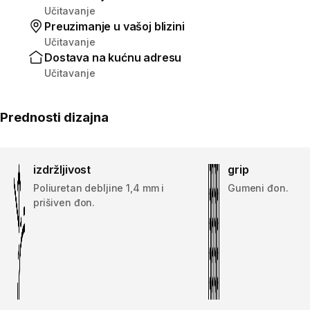
Učitavanje
Preuzimanje u vašoj blizini
Učitavanje
Dostava na kućnu adresu
Učitavanje
Prednosti dizajna
izdržljivost
grip
Poliuretan debljine 1,4 mm i
Gumeni đon.
prišiven đon.