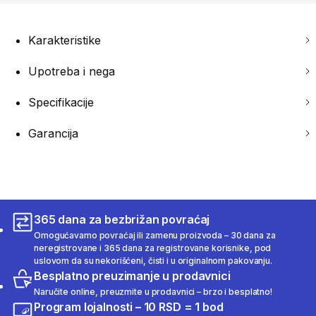
Karakteristike
Upotreba i nega
Specifikacije
Garancija
365 dana za bezbrižan povraćaj
Omogućavamo povraćaj ili zamenu proizvoda – 30 dana za
neregistrovane i 365 dana za registrovane korisnike, pod
uslovom da su nekorišćeni, čisti i u originalnom pakovanju.
Besplatno preuzimanje u prodavnici
Naručite online, preuzmite u prodavnici – brzo i besplatno!
Program lojalnosti – 10 RSD = 1 bod