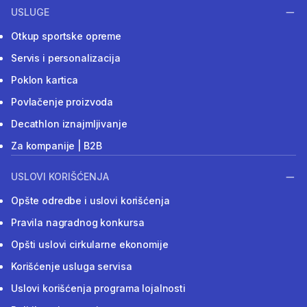
USLUGE
Otkup sportske opreme
Servis i personalizacija
Poklon kartica
Povlačenje proizvoda
Decathlon iznajmljivanje
Za kompanije | B2B
USLOVI KORIŠĆENJA
Opšte odredbe i uslovi korišćenja
Pravila nagradnog konkursa
Opšti uslovi cirkularne ekonomije
Korišćenje usluga servisa
Uslovi korišćenja programa lojalnosti