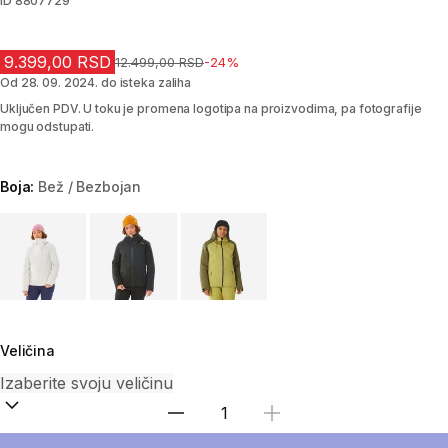
ID
8807729
9.399,00 RSD
Cena pre sniženja
12.499,00 RSD
-24%
Od 28. 09. 2024. do isteka zaliha
Uključen PDV. U toku je promena logotipa na proizvodima, pa fotografije
mogu odstupati.
Boja:
Bež / Bezbojan
Choose a variant
Veličina
Izaberi količinu