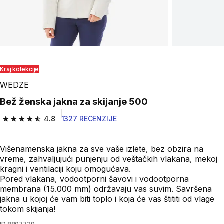
Kraj kolekcije
WEDZE
Bež ženska jakna za skijanje 500
4.8
1327 RECENZIJE
4.8 od 5 zvezdica from 1327 Recenzije
Višenamenska jakna za sve vaše izlete, bez obzira na
vreme, zahvaljujući punjenju od veštačkih vlakana, mekoj
kragni i ventilaciji koju omogućava.
Pored vlakana, vodootporni šavovi i vodootporna
membrana (15.000 mm) održavaju vas suvim. Savršena
jakna u kojoj će vam biti toplo i koja će vas štititi od vlage
tokom skijanja!