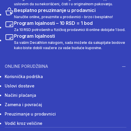
uslovom da su nekorišćeni, čisti i u originalnom pakovanju.
Besplatno preuzimanje u prodavnici
Naručite online, preuzmite u prodavnici – brzo i besplatno!
Program lojalnosti – 10 RSD = 1 bod
Za 10 RSD potrošenih u fizičkoj prodavnici ili online dobijate 1 bod.
Program lojalnosti
Sa vašim Decathlon nalogom, sada možete da sakupljate bodove
kako biste dobili vaučere za vaše buduće kupovine.
ONLINE PORUDŽBINA
Korisnička podrška
Uslovi dostave
Načini plaćanja
Zamena i povraćaj
Preuzimanje u prodavnici
Vodič kroz veličine