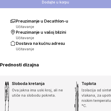
Dodajte u korpu
Preuzimanje u Decathlon-u
Učitavanje
Preuzimanje u vašoj blizini
Učitavanje
Dostava na kućnu adresu
Učitavanje
Prednosti dizajna
Sloboda kretanja
Toplota
Ova jakna ima uski kroj, ali ne
Izolacija od sinte
utiče na slobodu pokreta.
vlakana, za upot
niskim temperatu
°C.