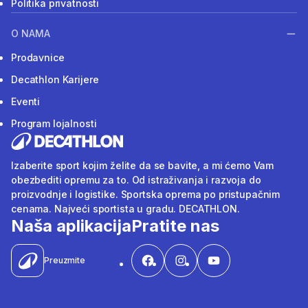
Politika privatnosti
O NAMA
Prodavnice
Decathlon Karijere
Eventi
Program lojalnosti
Izaberite sport kojim želite da se bavite, a mi ćemo Vam
obezbediti opremu za to. Od istraživanja i razvoja do
proizvodnje i logistike. Sportska oprema po pristupačnim
cenama. Najveći sportista u gradu. DECATHLON.
Naša aplikacija
Pratite nas
Preuzmite