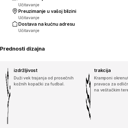
Učitavanje
Preuzimanje u vašoj blizini
Učitavanje
Dostava na kućnu adresu
Učitavanje
Prednosti dizajna
izdržljivost
trakcija
Duži vek trajanja od prosečnih
Kramponi okrenut
kožnih kopački za fudbal.
pravaca za odlič
na veštačkim ter