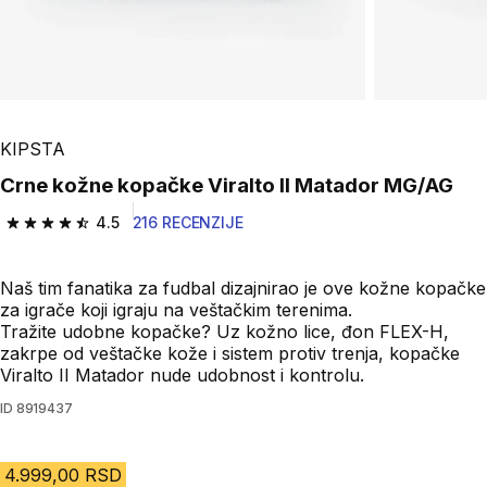
KIPSTA
Crne kožne kopačke Viralto II Matador MG/AG
4.5
216 RECENZIJE
4.5 od 5 zvezdica from 216 Recenzije
Naš tim fanatika za fudbal dizajnirao je ove kožne kopačke
za igrače koji igraju na veštačkim terenima.
Tražite udobne kopačke? Uz kožno lice, đon FLEX-H,
zakrpe od veštačke kože i sistem protiv trenja, kopačke
Viralto II Matador nude udobnost i kontrolu.
ID
8919437
4.999,00 RSD