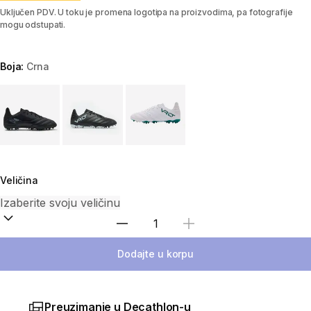
Uključen PDV. U toku je promena logotipa na proizvodima, pa fotografije
mogu odstupati.
Boja:
Crna
Choose a variant
Veličina
Izaberi količinu
Dodajte u korpu
Preuzimanje u Decathlon-u