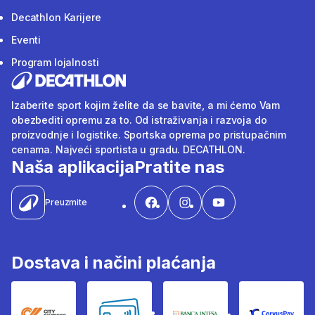
Decathlon Karijere
Eventi
Program lojalnosti
Izaberite sport kojim želite da se bavite, a mi ćemo Vam
obezbediti opremu za to. Od istraživanja i razvoja do
proizvodnje i logistike. Sportska oprema po pristupačnim
cenama. Najveći sportista u gradu. DECATHLON.
Naša aplikacija
Pratite nas
Preuzmite
Dostava i načini plaćanja