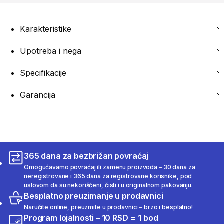
Karakteristike
Upotreba i nega
Specifikacije
Garancija
365 dana za bezbrižan povraćaj
Omogućavamo povraćaj ili zamenu proizvoda – 30 dana za
neregistrovane i 365 dana za registrovane korisnike, pod
uslovom da su nekorišćeni, čisti i u originalnom pakovanju.
Besplatno preuzimanje u prodavnici
Naručite online, preuzmite u prodavnici – brzo i besplatno!
Program lojalnosti – 10 RSD = 1 bod