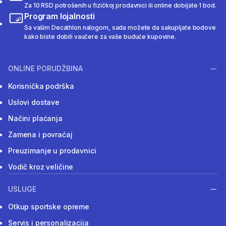
Za 10 RSD potrošenih u fizičkoj prodavnici ili online dobijate 1 bod.
Program lojalnosti
Sa vašim Decathlon nalogom, sada možete da sakupljate bodove
kako biste dobili vaučere za vaše buduće kupovine.
ONLINE PORUDŽBINA
Korisnička podrška
Uslovi dostave
Načini plaćanja
Zamena i povraćaj
Preuzimanje u prodavnici
Vodič kroz veličine
USLUGE
Otkup sportske opreme
Servis i personalizacija