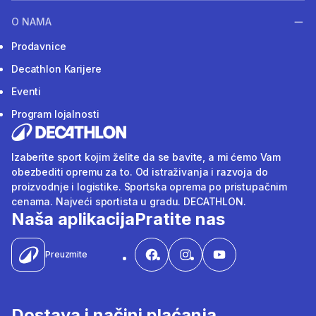
O NAMA
Prodavnice
Decathlon Karijere
Eventi
Program lojalnosti
Izaberite sport kojim želite da se bavite, a mi ćemo Vam
obezbediti opremu za to. Od istraživanja i razvoja do
proizvodnje i logistike. Sportska oprema po pristupačnim
cenama. Najveći sportista u gradu. DECATHLON.
Naša aplikacija
Pratite nas
Preuzmite
Dostava i načini plaćanja