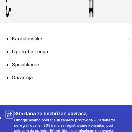
Karakteristike
Upotreba i nega
Specifikacije
Garancija
365 dana za bezbrižan povraćaj
Omogućavamo povraćaj ili zamenu proizvoda – 30 dana za
neregistrovane i 365 dana za registrovane korisnike, pod
uslovom da su nekorišćeni, čisti i u originalnom pakovanju.