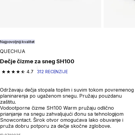
Najpovoljniji kvalitet
QUECHUA
Dečje čizme za sneg SH100
4.7
312 RECENZIJE
4.7 od 5 zvezdica from 312 Recenzije
Održavaju dečja stopala toplim i suvim tokom povremenog
planinarenja po ugaženom snegu. Pružaju pouzdanu
zaštitu.
Vodootporne čizme SH100 Warm pružaju odlično
prianjanje na snegu zahvaljujući đonu sa tehnologijom
Snowcontact. Širok otvor omogućava lako obuvanje i
pruža dobru potporu za dečje skočne zglobove.