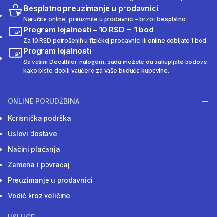
Besplatno preuzimanje u prodavnici
Naručite online, preuzmite u prodavnici – brzo i besplatno!
Program lojalnosti – 10 RSD = 1 bod
Za 10 RSD potrošenih u fizičkoj prodavnici ili online dobijate 1 bod.
Program lojalnosti
Sa vašim Decathlon nalogom, sada možete da sakupljate bodove
kako biste dobili vaučere za vaše buduće kupovine.
ONLINE PORUDŽBINA
Korisnička podrška
Uslovi dostave
Načini plaćanja
Zamena i povraćaj
Preuzimanje u prodavnici
Vodič kroz veličine
USLUGE