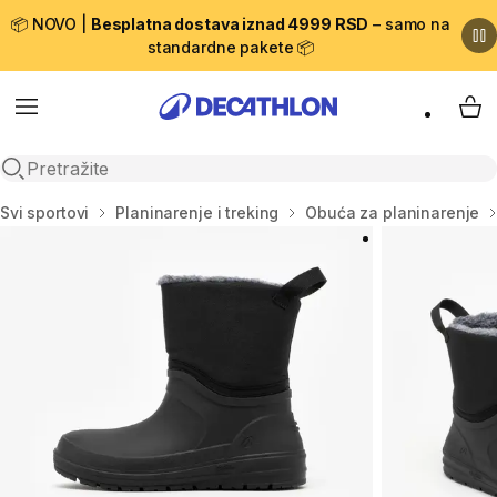
📦 NOVO |
Besplatna dostava iznad 4999 RSD
– samo na
standardne pakete 📦
Menu
My 
Open search
Početna stranica
Svi sportovi
Planinarenje i treking
Obuća za planinarenje