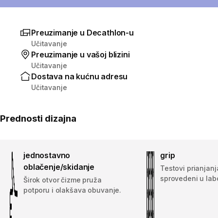
Preuzimanje u Decathlon-u
Učitavanje
Preuzimanje u vašoj blizini
Učitavanje
Dostava na kućnu adresu
Učitavanje
Prednosti dizajna
jednostavno
grip
oblačenje/skidanje
Testovi prianjanj
sprovedeni u labo
Širok otvor čizme pruža
potporu i olakšava obuvanje.