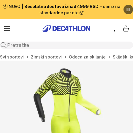
📦 NOVO |
Besplatna dostava iznad 4999 RSD
– samo na
standardne pakete 📦
Menu
My 
Open search
Početna stranica
Svi sportovi
Zimski sportovi
Odeća za skijanje
Skijaški 