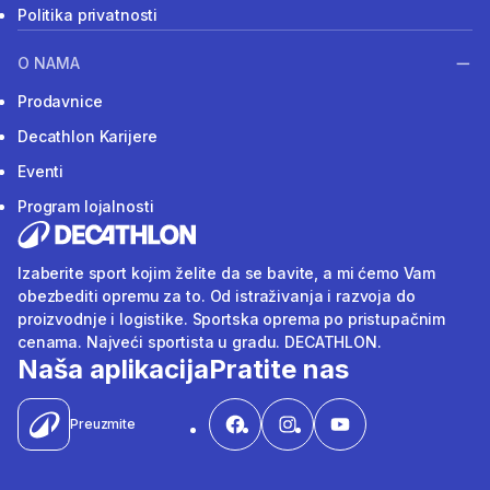
Politika privatnosti
O NAMA
Prodavnice
Decathlon Karijere
Eventi
Program lojalnosti
Izaberite sport kojim želite da se bavite, a mi ćemo Vam
obezbediti opremu za to. Od istraživanja i razvoja do
proizvodnje i logistike. Sportska oprema po pristupačnim
cenama. Najveći sportista u gradu. DECATHLON.
Naša aplikacija
Pratite nas
Preuzmite