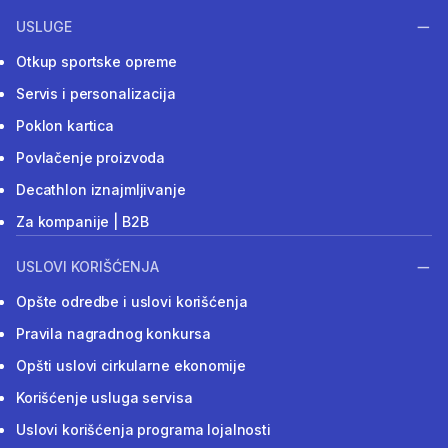
USLUGE
Otkup sportske opreme
Servis i personalizacija
Poklon kartica
Povlačenje proizvoda
Decathlon iznajmljivanje
Za kompanije | B2B
USLOVI KORIŠĆENJA
Opšte odredbe i uslovi korišćenja
Pravila nagradnog konkursa
Opšti uslovi cirkularne ekonomije
Korišćenje usluga servisa
Uslovi korišćenja programa lojalnosti