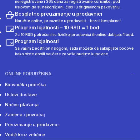
neregistrovane i 365 dana za registrovane korisnike, pod
uslovom da su nekorišćeni, čisti i u originalnom pakovanju.
Besplatno preuzimanje u prodavnici
Naručite online, preuzmite u prodavnici – brzo i besplatno!
Program lojalnosti – 10 RSD = 1 bod
Za 10 RSD potrošenih u fizičkoj prodavnici ili online dobijate 1 bod.
Program lojalnosti
Sa vašim Decathlon nalogom, sada možete da sakupljate bodove
kako biste dobili vaučere za vaše buduće kupovine.
ONLINE PORUDŽBINA
Korisnička podrška
Uslovi dostave
Načini plaćanja
Zamena i povraćaj
Preuzimanje u prodavnici
Vodič kroz veličine