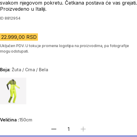
svakom njegovom pokretu. Četkana postava će vas grejati.
Proizvedeno u Italiji.
ID
8812954
22.999,00 RSD
Uključen PDV. U toku je promena logotipa na proizvodima, pa fotografije
mogu odstupati.
Boja:
Žuta / Crna / Bela
Choose a variant
Veličina :
150cm
Izaberi količinu