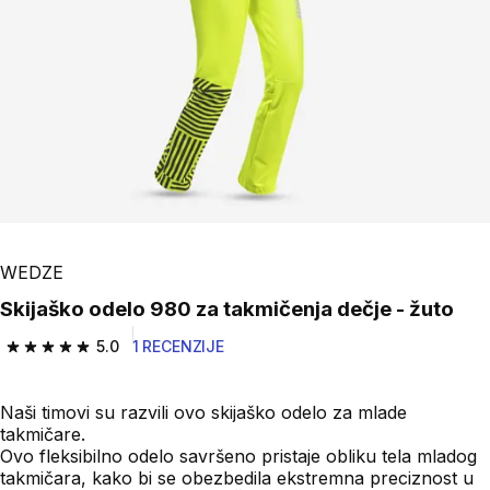
WEDZE
Skijaško odelo 980 za takmičenja dečje - žuto
5.0
1 RECENZIJE
5.0 od 5 zvezdica from 1 Recenzije
Naši timovi su razvili ovo skijaško odelo za mlade
takmičare.
Ovo fleksibilno odelo savršeno pristaje obliku tela mladog
takmičara, kako bi se obezbedila ekstremna preciznost u