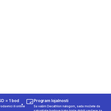
SD = 1 bod
Program lojalnosti
odavnici ili online
Sa vašim Decathlon nalogom, sada možete da
sakupljate bodove kako biste dobili vaučere za