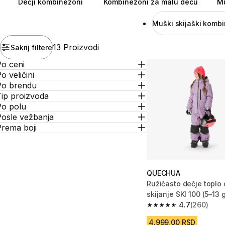
Dečji kombinezoni
Kombinezoni za malu decu
Mu
Muški skijaški komb
13 Proizvodi
Sakrij filtere
Po ceni
o veličini
Po brendu
Tip proizvoda
Po polu
Posle vežbanja
Prema boji
QUECHUA
Ružičasto dečje toplo
skijanje SKI 100 (5–13 
4.7
(260)
4.7 od 5 zvezdica fro
4.999,00 RSD