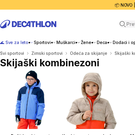
📦 NOVO 
Open 
🌊 Sve za leto
Sportovi
Muškarci
Žene
Deca
Dodaci i 
Početna stranica
Svi sportovi
Zimski sportovi
Odeća za skijanje
Skijaški 
Skijaški kombinezoni