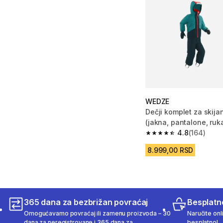
WEDZE
Dečji komplet za skijan
(jakna, pantalone, ruk
6 godina)
4.8
(164)
4.8 od 5 zvezdica fro
8.999,00 RSD
365 dana za bezbrižan povraćaj
Besplatn
Omogućavamo povraćaj ili zamenu proizvoda – 30
Naručite onl
dana za neregistrovane i 365 dana za
besplatno!