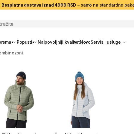
|
Besplatna dostava iznad 4999 RSD
– samo na standardne pake
search
oprema
Popusti
Najpovoljniji kvalitet
Novo
Servis i usluge
kombinezoni