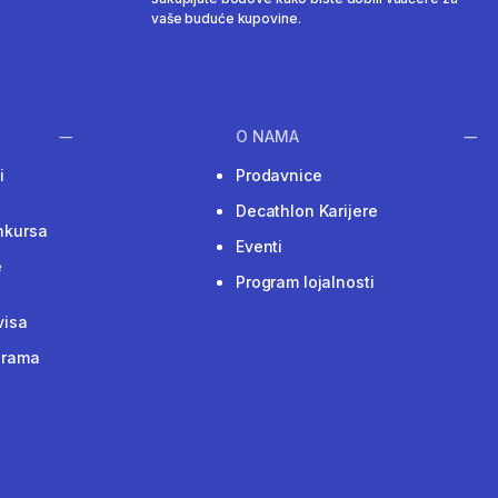
vaše buduće kupovine.
O NAMA
i
Prodavnice
Decathlon Karijere
nkursa
Eventi
e
Program lojalnosti
visa
grama