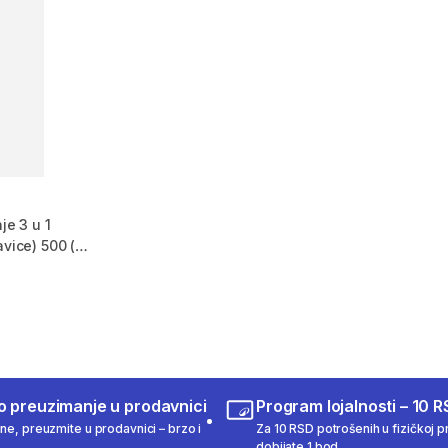
je 3 u 1
avice) 500 (3-
m 164 Recenzije
o preuzimanje u prodavnici
Program lojalnosti – 10 R
ine, preuzmite u prodavnici – brzo i
Za 10 RSD potrošenih u fizičkoj pr
dobijate 1 bod.