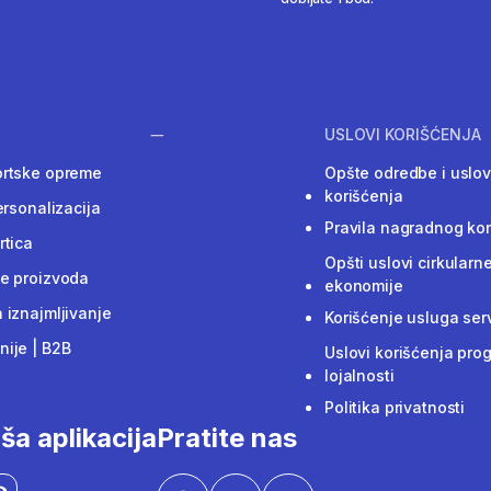
USLOVI KORIŠĆENJA
ortske opreme
Opšte odredbe i uslov
korišćenja
ersonalizacija
Pravila nagradnog ko
rtica
Opšti uslovi cirkularn
e proizvoda
ekonomije
 iznajmljivanje
Korišćenje usluga ser
ije | B2B
Uslovi korišćenja pro
lojalnosti
Politika privatnosti
ša aplikacija
Pratite nas