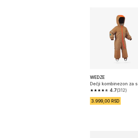
WEDZE
Dečji kombinezon za s
4.7
(312)
4.7 od 5 zvezdica fro
3.999,00 RSD