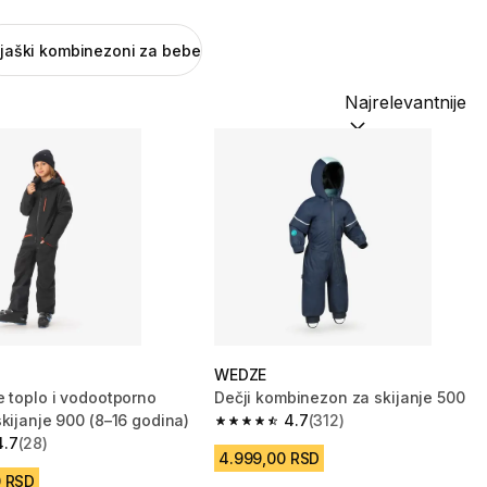
ijaški kombinezoni za bebe
Sortiraj po:
(option
WEDZE
e toplo i vodootporno
Dečji kombinezon za skijanje 500
kijanje 900 (8–16 godina)
4.7
(312)
4.7 od 5 zvezdica from 312 Recenzij
4.7
(28)
zvezdica from 28 Recenzije
4.999,00 RSD
0 RSD