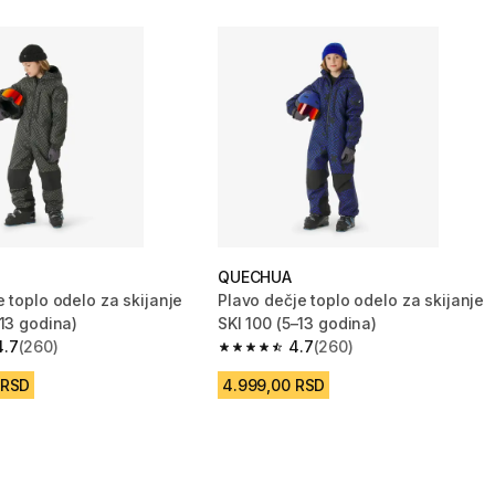
QUECHUA
 toplo odelo za skijanje
Plavo dečje toplo odelo za skijanje
–13 godina)
SKI 100 (5–13 godina)
4.7
(260)
4.7
(260)
zvezdica from 260 Recenzije
4.7 od 5 zvezdica from 260 Recenzi
 RSD
4.999,00 RSD