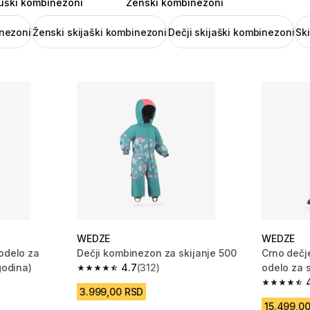
ški kombinezoni
Ženski kombinezoni
inezoni
Ženski skijaški kombinezoni
Dečji skijaški kombinezoni
Sk
WEDZE
WEDZE
 odelo za
Dečji kombinezon za skijanje 500
Crno dečj
godina)
4.7
(312)
odelo za s
4.7 od 5 zvezdica from 312 Recenzije
m 260 Recenzije
4.7 od 5 
3.999,00 RSD
15.499,0