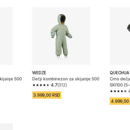
WEDZE
QUECHUA
kijanje 500
Dečji kombinezon za skijanje 500
Crno dečje
4.7
(312)
SKI100 (5
m 312 Recenzije
4.7 od 5 zvezdica from 312 Recenzije
4.7 od 5 
3.999,00 RSD
4.999,00