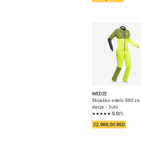
WEDZE
Skijaško odelo 980 za
dečje - žuto
5.0
(1)
5.0 od 5 zvezdica from
22.999,00 RSD