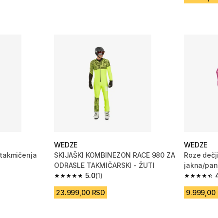
WEDZE
WEDZE
 takmičenja
SKIJAŠKI KOMBINEZON RACE 980 ZA
Roze dečji
ODRASLE TAKMIČARSKI - ŽUTI
jakna/pan
5.0
(1)
godina
 1 Recenzije
5.0 od 5 zvezdica from 1 Recenzije
4.8 od 5 
23.999,00 RSD
9.999,00