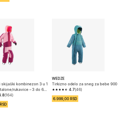
WEDZE
 skijaški kombinezon 3 u 1
Tirkizno odelo za sneg za bebe 900
talone/rukavice – 3 do 6
4.7
(46)
4.7 od 5 zvezdica from 46 Recenzij
4.8
(164)
zvezdica from 164 Recenzije
6.999,00 RSD
 RSD