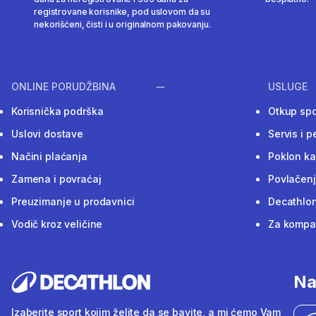
registrovane korisnike, pod uslovom da su
nekorišćeni, čisti i u originalnom pakovanju.
ONLINE PORUDŽBINA
USLUGE
Korisnička podrška
Otkup sp
Uslovi dostave
Servis i p
Načini plaćanja
Poklon ka
Zamena i povraćaj
Povlačenj
Preuzimanje u prodavnici
Decathlon
Vodič kroz veličine
Za kompan
Na
Izaberite sport kojim želite da se bavite, a mi ćemo Vam