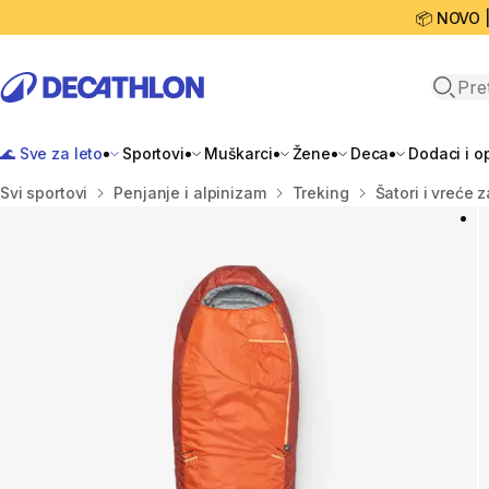
📦 NOVO 
Open 
🌊 Sve za leto
Sportovi
Muškarci
Žene
Deca
Dodaci i 
Početna stranica
Svi sportovi
Penjanje i alpinizam
Treking
Šatori i vreće 