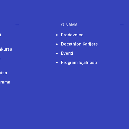
O NAMA
i
Prodavnice
Decathlon Karijere
nkursa
Eventi
e
Program lojalnosti
visa
grama