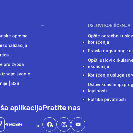
USLOVI KORIŠĆENJA
ortske opreme
Opšte odredbe i uslov
korišćenja
ersonalizacija
Pravila nagradnog ko
rtica
Opšti uslovi cirkularn
e proizvoda
ekonomije
 iznajmljivanje
Korišćenje usluga ser
ije | B2B
Uslovi korišćenja pro
lojalnosti
Politika privatnosti
ša aplikacija
Pratite nas
Preuzmite