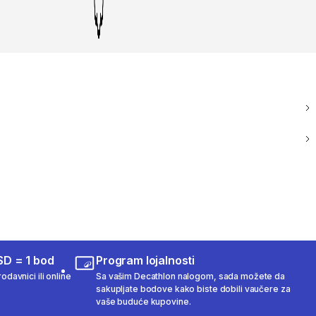
SD = 1 bod
Program lojalnosti
odavnici ili online
Sa vašim Decathlon nalogom, sada možete da
sakupljate bodove kako biste dobili vaučere za
vaše buduće kupovine.