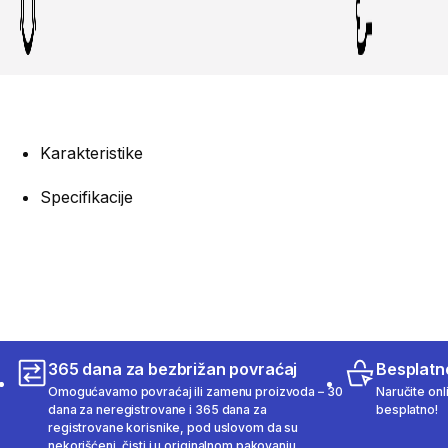
Karakteristike
Specifikacije
365 dana za bezbrižan povraćaj
Besplatn
Omogućavamo povraćaj ili zamenu proizvoda – 30
Naručite onl
dana za neregistrovane i 365 dana za
besplatno!
registrovane korisnike, pod uslovom da su
nekorišćeni, čisti i u originalnom pakovanju.