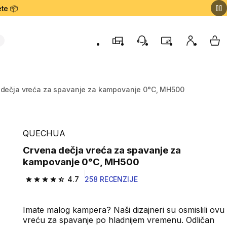
te 📦
Prodavnice
Korisnička podrška
Program lojalnost
Moj nalog
My 
 dečja vreća za spavanje za kampovanje 0°C, MH500
QUECHUA
Crvena dečja vreća za spavanje za
kampovanje 0°C, MH500
4.7
258 RECENZIJE
4.7 od 5 zvezdica from 258 Recenzije
Imate malog kampera? Naši dizajneri su osmislili ovu
vreću za spavanje po hladnijem vremenu. Odličan