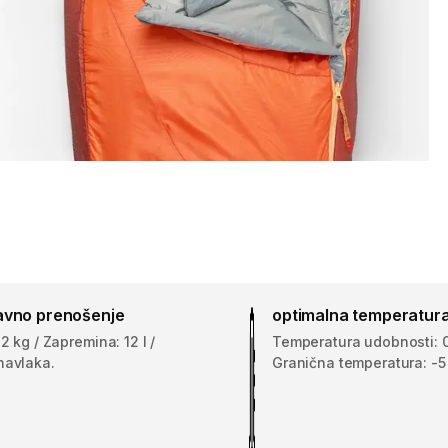
avno prenošenje
optimalna temperatur
,2 kg / Zapremina: 12 l /
Temperatura udobnosti: 0
navlaka.
Granična temperatura: -5