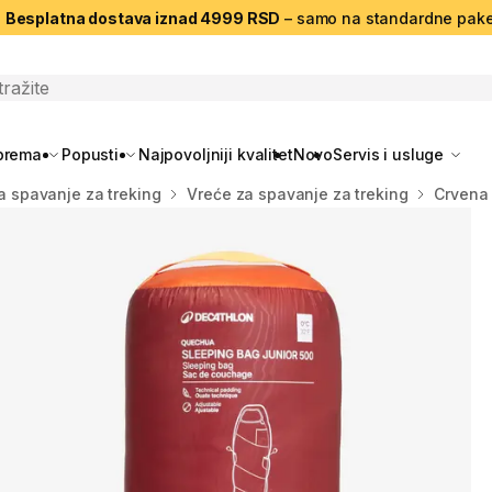
|
Besplatna dostava iznad 4999 RSD
– samo na standardne pake
search
oprema
Popusti
Najpovoljniji kvalitet
Novo
Servis i usluge
za spavanje za treking
Vreće za spavanje za treking
Crvena