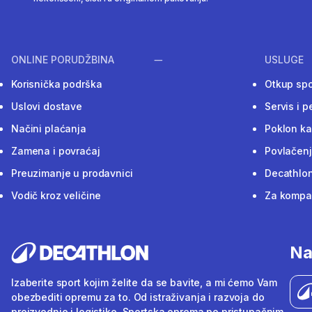
ONLINE PORUDŽBINA
USLUGE
Korisnička podrška
Otkup sp
Uslovi dostave
Servis i p
Načini plaćanja
Poklon ka
Zamena i povraćaj
Povlačenj
Preuzimanje u prodavnici
Decathlon
Vodič kroz veličine
Za kompan
Na
Izaberite sport kojim želite da se bavite, a mi ćemo Vam
obezbediti opremu za to. Od istraživanja i razvoja do
proizvodnje i logistike. Sportska oprema po pristupačnim