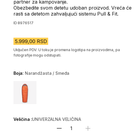
partner za kampovanje.
Obezbedite svom detetu udoban proizvod. Vreća će
rasti sa detetom zahvaljujući sistemu Pull & Fit.
ID
8976517
5.999,00 RSD
Uključen PDV. U toku je promena logotipa na proizvodima, pa
fotografije mogu odstupati.
Boja:
Narandžasta / Smeđa
Choose a variant
Veličina :
UNIVERZALNA VELIČINA
Izaberi količinu