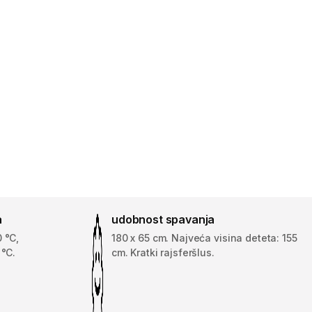
a
udobnost spavanja
 °C,
180 x 65 cm. Najveća visina deteta: 155
 °C.
cm. Kratki rajsferšlus.