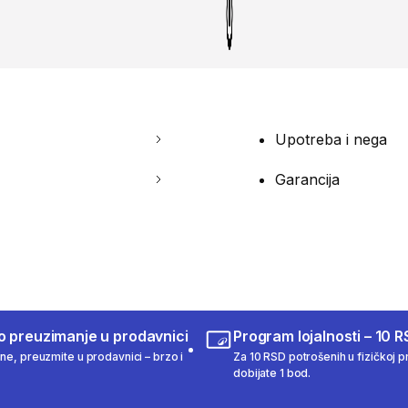
Upotreba i nega
Garancija
o preuzimanje u prodavnici
Program lojalnosti – 10 R
ine, preuzmite u prodavnici – brzo i
Za 10 RSD potrošenih u fizičkoj pr
dobijate 1 bod.