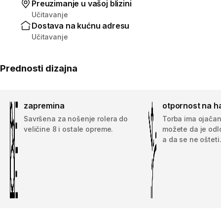
Preuzimanje u vašoj blizini
Učitavanje
Dostava na kućnu adresu
Učitavanje
Prednosti dizajna
zapremina
otpornost na h
Savršena za nošenje rolera do
Torba ima ojača
veličine 8 i ostale opreme.
možete da je odlo
a da se ne ošteti