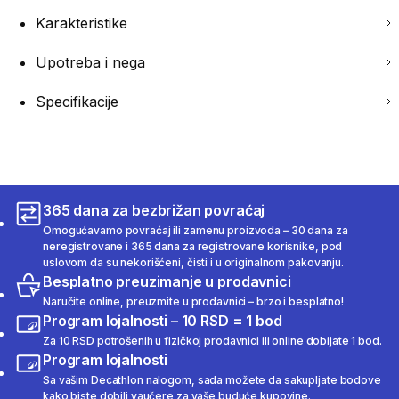
Karakteristike
Upotreba i nega
Specifikacije
365 dana za bezbrižan povraćaj
Omogućavamo povraćaj ili zamenu proizvoda – 30 dana za
neregistrovane i 365 dana za registrovane korisnike, pod
uslovom da su nekorišćeni, čisti i u originalnom pakovanju.
Besplatno preuzimanje u prodavnici
Naručite online, preuzmite u prodavnici – brzo i besplatno!
Program lojalnosti – 10 RSD = 1 bod
Za 10 RSD potrošenih u fizičkoj prodavnici ili online dobijate 1 bod.
Program lojalnosti
Sa vašim Decathlon nalogom, sada možete da sakupljate bodove
kako biste dobili vaučere za vaše buduće kupovine.