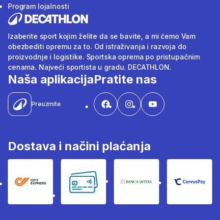
Program lojalnosti
Izaberite sport kojim želite da se bavite, a mi ćemo Vam
obezbediti opremu za to. Od istraživanja i razvoja do
proizvodnje i logistike. Sportska oprema po pristupačnim
cenama. Najveći sportista u gradu. DECATHLON.
Naša aplikacija
Pratite nas
Preuzmite
Dostava i načini plaćanja
City Express
Bankovne kartice
Banka Intesa
Corvus