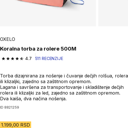
OXELO
Koralna torba za rolere 500M
4.7
511 RECENZIJE
4.7 od 5 zvezdica from 511 Recenzije
Torba dizajnirana za nošenje i čuvanje dečjih rolšua, rolera
ili klizaljki, zajedno sa zaštitnom opremom.
Lagana i savršena za transportovanje i skladištenje dečjih
rolera ili klizaljki za led, zajedno sa zaštitnom opremom.
Dva kaiša, dva načina nošenja.
ID
8821259
1.199,00 RSD