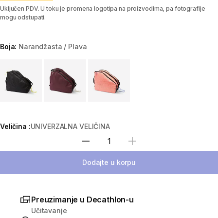
Uključen PDV. U toku je promena logotipa na proizvodima, pa fotografije
mogu odstupati.
Boja:
Narandžasta / Plava
Choose a variant
Veličina :
UNIVERZALNA VELIČINA
Izaberi količinu
Dodajte u korpu
Preuzimanje u Decathlon-u
Učitavanje