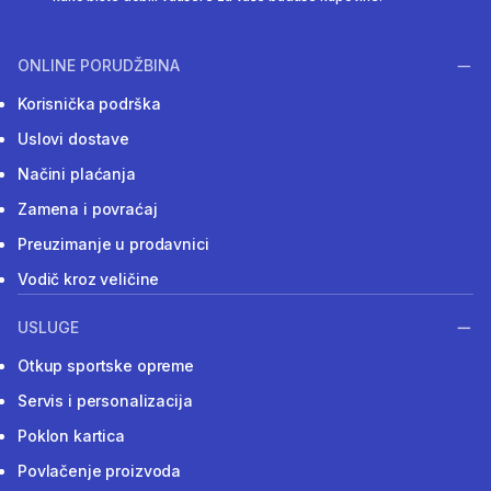
ONLINE PORUDŽBINA
Korisnička podrška
Uslovi dostave
Načini plaćanja
Zamena i povraćaj
Preuzimanje u prodavnici
Vodič kroz veličine
USLUGE
Otkup sportske opreme
Servis i personalizacija
Poklon kartica
Povlačenje proizvoda