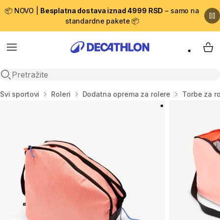
📦 NOVO |
Besplatna dostava iznad 4999 RSD
– samo na
standardne pakete 📦
Menu
My 
Open search
Početna stranica
Svi sportovi
Roleri
Dodatna oprema za rolere
Torbe za r