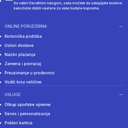
Sa vašim Decathlon nalogom, sada možete da sakupljate bodove
kako biste dobili vaučere za vaše buduće kupovine.
ONLINE PORUDŽBINA
Korisnička podrška
Uslovi dostave
Načini plaćanja
Zamena i povraćaj
Preuzimanje u prodavnici
Vodič kroz veličine
USLUGE
Otkup sportske opreme
Servis i personalizacija
Poklon kartica