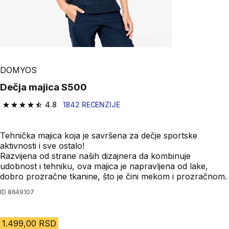
DOMYOS
Dečja majica S500
4.8
1842 RECENZIJE
4.8 od 5 zvezdica from 1842 Recenzije
Tehnička majica koja je savršena za dečje sportske
aktivnosti i sve ostalo!
Razvijena od strane naših dizajnera da kombinuje
udobnost i tehniku, ova majica je napravljena od lake,
dobro prozračne tkanine, što je čini mekom i prozračnom.
ID
8649107
1.499,00 RSD