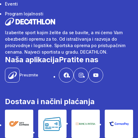
Eventi
Program lojalnosti
Izaberite sport kojim želite da se bavite, a mi ćemo Vam
obezbediti opremu za to. Od istraživanja i razvoja do
proizvodnje i logistike. Sportska oprema po pristupačnim
cenama. Najveći sportista u gradu. DECATHLON.
Naša aplikacija
Pratite nas
Preuzmite
Dostava i načini plaćanja
City Express
Bankovne kartice
Banka Intesa
Corvus