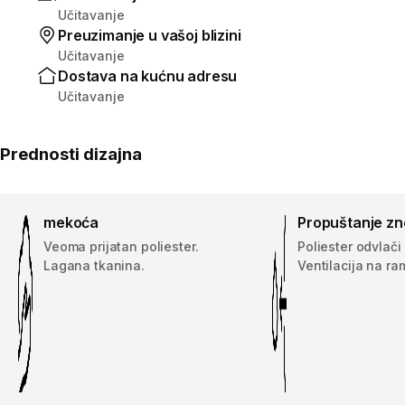
Učitavanje
Preuzimanje u vašoj blizini
Učitavanje
Dostava na kućnu adresu
Učitavanje
Prednosti dizajna
mekoća
Propuštanje zn
Veoma prijatan poliester.
Poliester odvlači 
Lagana tkanina.
Ventilacija na r