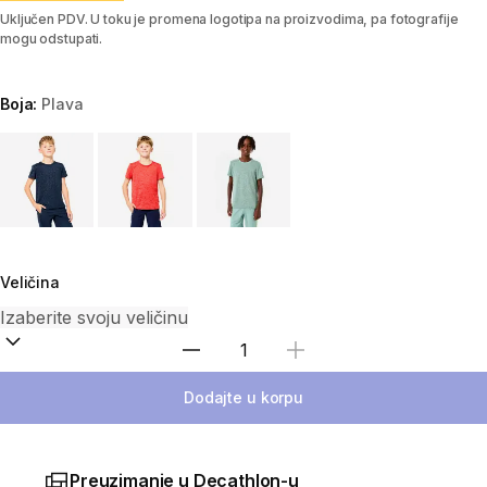
Uključen PDV. U toku je promena logotipa na proizvodima, pa fotografije
mogu odstupati.
Boja:
Plava
Choose a variant
Veličina
Izaberi količinu
Dodajte u korpu
Preuzimanje u Decathlon-u