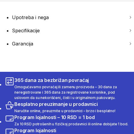
Upotreba i nega
Specifikacije
Garancija
365 dana za bezbrižan povraćaj
Omogućavamo povraćaj ili zamenu proizvoda – 30 dana za
neregistrovane i 365 dana za registrovane korisnike, pod
uslovom da su nekorišćeni, čisti i u originalnom pakovanju.
Besplatno preuzimanje u prodavnici
Naručite online, preuzmite u prodavnici – brzo i besplatno!
Program lojalnosti – 10 RSD = 1 bod
Za 10 RSD potrošenih u fizičkoj prodavnici ili online dobijate 1 bod.
Program lojalnosti