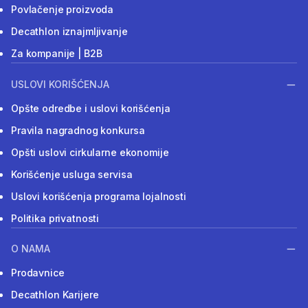
Povlačenje proizvoda
Decathlon iznajmljivanje
Za kompanije | B2B
USLOVI KORIŠĆENJA
Opšte odredbe i uslovi korišćenja
Pravila nagradnog konkursa
Opšti uslovi cirkularne ekonomije
Korišćenje usluga servisa
Uslovi korišćenja programa lojalnosti
Politika privatnosti
O NAMA
Prodavnice
Decathlon Karijere