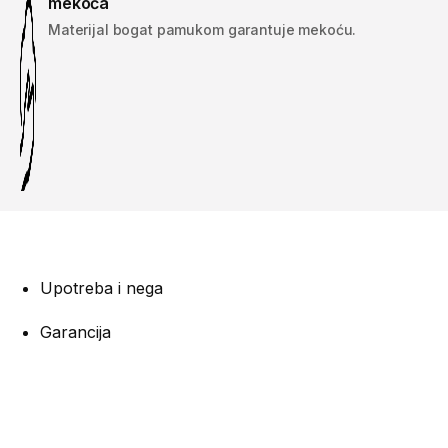
mekoća
Materijal bogat pamukom garantuje mekoću.
Upotreba i nega
Garancija