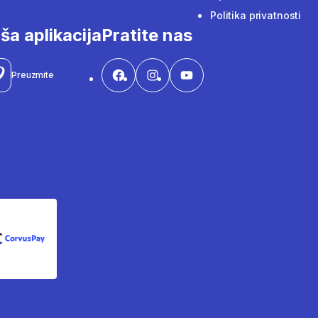
Politika privatnosti
ša aplikacija
Pratite nas
Preuzmite
CorvusPay