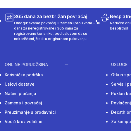
365 dana za bezbrižan povraćaj
Besplatn
Omogućavamo povraćaj ili zamenu proizvoda – 30
Naručite onl
dana za neregistrovane i 365 dana za
besplatno!
registrovane korisnike, pod uslovom da su
nekorišćeni, čisti i u originalnom pakovanju.
ONLINE PORUDŽBINA
USLUGE
Korisnička podrška
Otkup sp
Uslovi dostave
Servis i p
Načini plaćanja
Poklon ka
Zamena i povraćaj
Povlačenj
Preuzimanje u prodavnici
Decathlon
Vodič kroz veličine
Za kompan