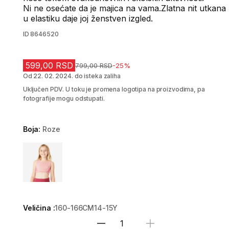
Ni ne osećate da je majica na vama.Zlatna nit utkana
u elastiku daje joj ženstven izgled.
ID
8646520
599,00 RSD
Cena pre sniženja
799,00 RSD
-25%
Od 22. 02. 2024. do isteka zaliha
Uključen PDV. U toku je promena logotipa na proizvodima, pa
fotografije mogu odstupati.
Boja:
Roze
Choose a variant
Veličina :
160-166CM14-15Y
Izaberi količinu