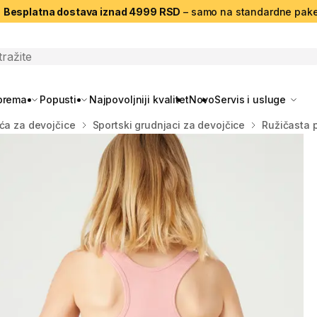
|
Besplatna dostava iznad 4999 RSD
– samo na standardne pake
search
oprema
Popusti
Najpovoljniji kvalitet
Novo
Servis i usluge
ća za devojčice
Sportski grudnjaci za devojčice
Ružičasta 