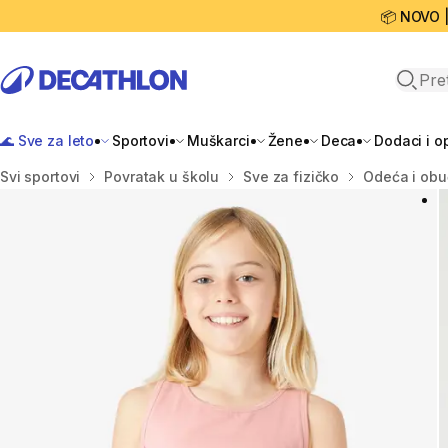
📦 NOVO 
Open 
🌊 Sve za leto
Sportovi
Muškarci
Žene
Deca
Dodaci i 
Početna stranica
Svi sportovi
Povratak u školu
Sve za fizičko
Odeća i obu