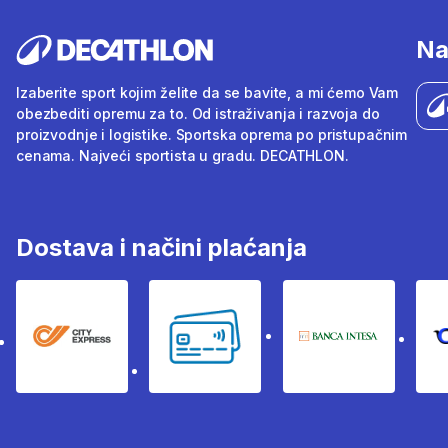
Na
Izaberite sport kojim želite da se bavite, a mi ćemo Vam
obezbediti opremu za to. Od istraživanja i razvoja do
proizvodnje i logistike. Sportska oprema po pristupačnim
cenama. Najveći sportista u gradu. DECATHLON.
Dostava i načini plaćanja
City Express
Bankovne kartice
Banka Intesa