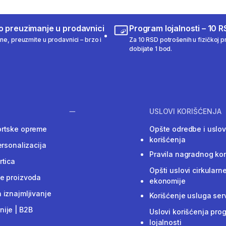
o preuzimanje u prodavnici
Program lojalnosti – 10 R
ine, preuzmite u prodavnici – brzo i
Za 10 RSD potrošenih u fizičkoj pr
dobijate 1 bod.
USLOVI KORIŠĆENJA
ortske opreme
Opšte odredbe i uslov
korišćenja
ersonalizacija
Pravila nagradnog ko
rtica
Opšti uslovi cirkularn
e proizvoda
ekonomije
 iznajmljivanje
Korišćenje usluga ser
ije | B2B
Uslovi korišćenja pro
lojalnosti