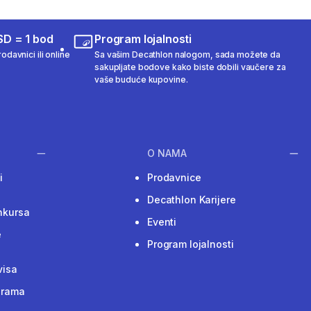
SD = 1 bod
Program lojalnosti
odavnici ili online
Sa vašim Decathlon nalogom, sada možete da
sakupljate bodove kako biste dobili vaučere za
vaše buduće kupovine.
O NAMA
i
Prodavnice
Decathlon Karijere
nkursa
Eventi
e
Program lojalnosti
visa
grama