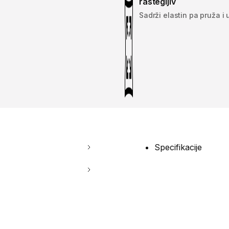
rastegljiv
Sadrži elastin pa pruža i
Specifikacije