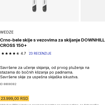
WEDZE
Crno-bele skije s vezovima za skijanje DOWNHILL
CROSS 150+
4.7
23 RECENZIJE
4.7 od 5 zvezdica from 23 Recenzije
Savršene za učenje skijanja, od prvog pluženja na
stazama do bočnih klizanja po padinama.
Savršene skije za uspešna skijaška iskustva.
ID
8808082
23.999,00 RSD