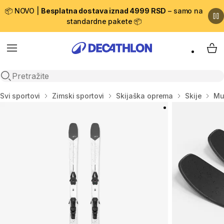
📦 NOVO |
Besplatna dostava iznad 4999 RSD
– samo na
standardne pakete 📦
Menu
My 
Open search
Početna stranica
Svi sportovi
Zimski sportovi
Skijaška oprema
Skije
Mu