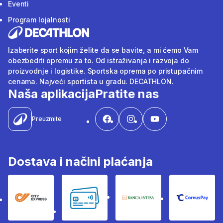
Eventi
Program lojalnosti
Izaberite sport kojim želite da se bavite, a mi ćemo Vam
obezbediti opremu za to. Od istraživanja i razvoja do
proizvodnje i logistike. Sportska oprema po pristupačnim
cenama. Najveći sportista u gradu. DECATHLON.
Naša aplikacija
Pratite nas
Preuzmite
Dostava i načini plaćanja
City Express
Bankovne kartice
Banka Intesa
Corvus