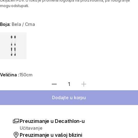
Uključen PDV. U toku je promena logotipa na proizvodima, pa fotografije
mogu odstupati.
Boja:
Bela / Crna
Choose a variant
Veličina :
150cm
Izaberi količinu
Dodajte u korpu
Preuzimanje u Decathlon-u
Učitavanje
Preuzimanje u vašoj blizini