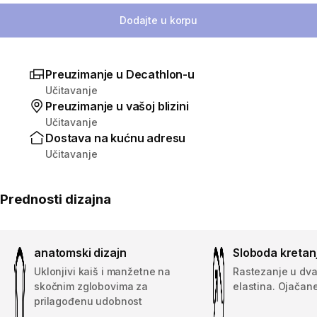
Dodajte u korpu
Preuzimanje u Decathlon-u
Učitavanje
Preuzimanje u vašoj blizini
Učitavanje
Dostava na kućnu adresu
Učitavanje
Prednosti dizajna
anatomski dizajn
Sloboda kretan
Uklonjivi kaiš i manžetne na
Rastezanje u dva
skočnim zglobovima za
elastina. Ojačan
prilagođenu udobnost