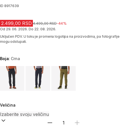
ID
8917639
2.499,00 RSD
Cena pre sniženja
4.499,00 RSD
-44%
Od 29. 06. 2026. Do 22. 08. 2026.
Uključen PDV. U toku je promena logotipa na proizvodima, pa fotografije
mogu odstupati.
Boja:
Crna
Choose a variant
Veličina
Izaberi količinu