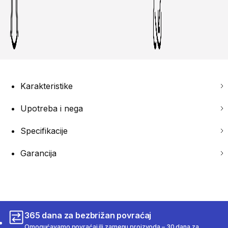
Karakteristike
Upotreba i nega
Specifikacije
Garancija
365 dana za bezbrižan povraćaj
Omogućavamo povraćaj ili zamenu proizvoda – 30 dana za