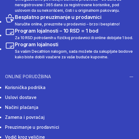
neregistrovane i 365 dana za registrovane korisnike, pod
uslovom da su nekorišćeni, čisti i u originalnom pakovanju.
Besplatno preuzimanje u prodavnici
Naručite online, preuzmite u prodavnici – brzo i besplatno!
Program lojalnosti – 10 RSD = 1 bod
Za 10 RSD potrošenih u fizičkoj prodavnici ili online dobijate 1 bod.
Program lojalnosti
Sa vašim Decathlon nalogom, sada možete da sakupljate bodove
kako biste dobili vaučere za vaše buduće kupovine.
ONLINE PORUDŽBINA
Korisnička podrška
Uslovi dostave
Načini plaćanja
Zamena i povraćaj
Preuzimanje u prodavnici
Vodič kroz veličine