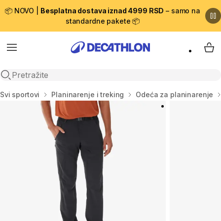
📦 NOVO |
Besplatna dostava iznad 4999 RSD
– samo na
standardne pakete 📦
Menu
My 
Open search
Početna stranica
Svi sportovi
Planinarenje i treking
Odeća za planinarenje