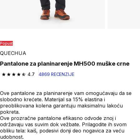
Popust
QUECHUA
Pantalone za planinarenje MH500 muške crne
4.7
4869 RECENZIJE
4.7 od 5 zvezdica from 4869 Recenzije
Ove pantalone za planinarenje vam omogućavaju da se
slobodno krećete. Materijal sa 15% elastina i
preoblikovana kolena garantuju maksimalnu lakoću
pokreta.
Ove prozračne pantalone efikasno odvode znoj i
održavaju vas suvim dok vežbate. Prilagodite ih svom
obliku tela: kaiš, podesivi donji deo nogavica za veću
udobnost.