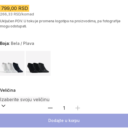
799,00 RSD
266,33 RSD/komad
Uključen PDV. U toku je promena logotipa na proizvodima, pa fotografije
mogu odstupati.
Boja:
Bela / Plava
Choose a variant
Veličina
Izaberi količinu
Dodajte u korpu