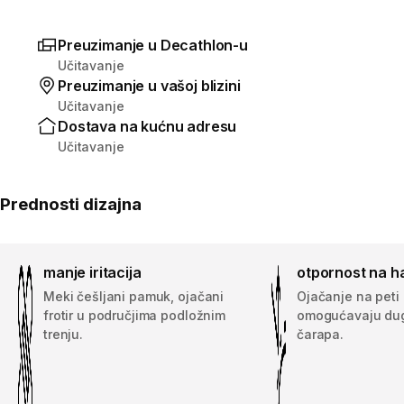
Preuzimanje u Decathlon-u
Učitavanje
Preuzimanje u vašoj blizini
Učitavanje
Dostava na kućnu adresu
Učitavanje
Prednosti dizajna
manje iritacija
otpornost na h
Meki češljani pamuk, ojačani
Ojačanje na peti 
frotir u područjima podložnim
omogućavaju dug
trenju.
čarapa.