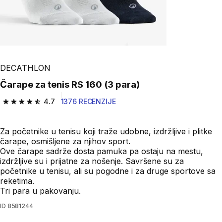
DECATHLON
Čarape za tenis RS 160 (3 para)
4.7
1376 RECENZIJE
4.7 od 5 zvezdica from 1376 Recenzije
Za početnike u tenisu koji traže udobne, izdržljive i plitke
čarape, osmišljene za njihov sport.
Ove čarape sadrže dosta pamuka pa ostaju na mestu,
izdržljive su i prijatne za nošenje. Savršene su za
početnike u tenisu, ali su pogodne i za druge sportove sa
reketima.
Tri para u pakovanju.
ID
8581244