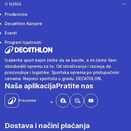
O NAMA
Prodavnice
Decathlon Karijere
Eventi
Program lojalnosti
Izaberite sport kojim želite da se bavite, a mi ćemo Vam
obezbediti opremu za to. Od istraživanja i razvoja do
proizvodnje i logistike. Sportska oprema po pristupačnim
cenama. Najveći sportista u gradu. DECATHLON.
Naša aplikacija
Pratite nas
Preuzmite
Dostava i načini plaćanja