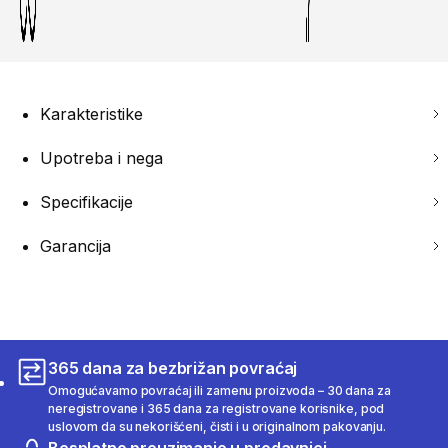
Karakteristike
Upotreba i nega
Specifikacije
Garancija
365 dana za bezbrižan povraćaj
Omogućavamo povraćaj ili zamenu proizvoda – 30 dana za
neregistrovane i 365 dana za registrovane korisnike, pod
uslovom da su nekorišćeni, čisti i u originalnom pakovanju.
Besplatno preuzimanje u prodavnici