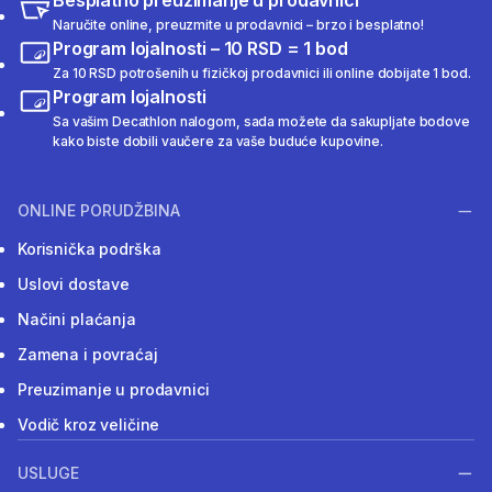
Naručite online, preuzmite u prodavnici – brzo i besplatno!
Program lojalnosti – 10 RSD = 1 bod
Za 10 RSD potrošenih u fizičkoj prodavnici ili online dobijate 1 bod.
Program lojalnosti
Sa vašim Decathlon nalogom, sada možete da sakupljate bodove
kako biste dobili vaučere za vaše buduće kupovine.
ONLINE PORUDŽBINA
Korisnička podrška
Uslovi dostave
Načini plaćanja
Zamena i povraćaj
Preuzimanje u prodavnici
Vodič kroz veličine
USLUGE