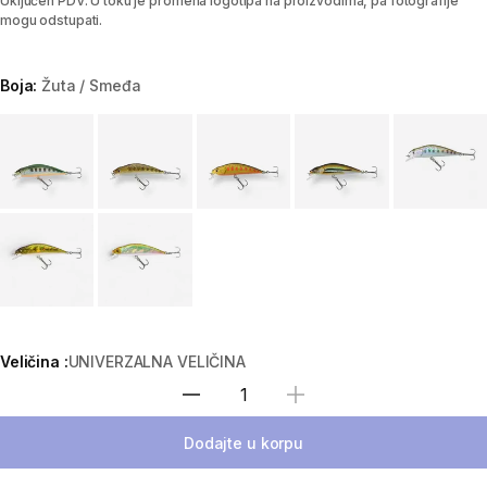
Uključen PDV. U toku je promena logotipa na proizvodima, pa fotografije
mogu odstupati.
Boja:
Žuta / Smeđa
Choose a variant
Veličina :
UNIVERZALNA VELIČINA
Izaberi količinu
Dodajte u korpu