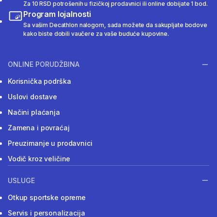
Za 10 RSD potrošenih u fizičkoj prodavnici ili online dobijate 1 bod.
Program lojalnosti
Sa vašim Decathlon nalogom, sada možete da sakupljate bodove
kako biste dobili vaučere za vaše buduće kupovine.
ONLINE PORUDŽBINA
Korisnička podrška
Uslovi dostave
Načini plaćanja
Zamena i povraćaj
Preuzimanje u prodavnici
Vodič kroz veličine
USLUGE
Otkup sportske opreme
Servis i personalizacija