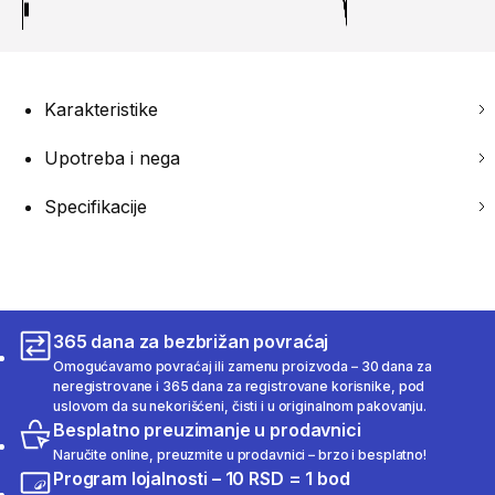
Karakteristike
Upotreba i nega
Specifikacije
365 dana za bezbrižan povraćaj
Omogućavamo povraćaj ili zamenu proizvoda – 30 dana za
neregistrovane i 365 dana za registrovane korisnike, pod
uslovom da su nekorišćeni, čisti i u originalnom pakovanju.
Besplatno preuzimanje u prodavnici
Naručite online, preuzmite u prodavnici – brzo i besplatno!
Program lojalnosti – 10 RSD = 1 bod