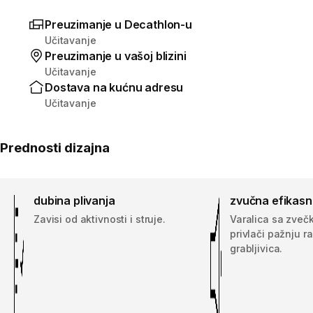
Preuzimanje u Decathlon-u
Učitavanje
Preuzimanje u vašoj blizini
Učitavanje
Dostava na kućnu adresu
Učitavanje
Prednosti dizajna
dubina plivanja
zvučna efikasn
Zavisi od aktivnosti i struje.
Varalica sa zveč
privlači pažnju r
grabljivica.