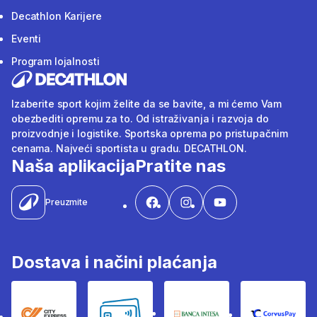
Decathlon Karijere
Eventi
Program lojalnosti
Izaberite sport kojim želite da se bavite, a mi ćemo Vam
obezbediti opremu za to. Od istraživanja i razvoja do
proizvodnje i logistike. Sportska oprema po pristupačnim
cenama. Najveći sportista u gradu. DECATHLON.
Naša aplikacija
Pratite nas
Preuzmite
Dostava i načini plaćanja