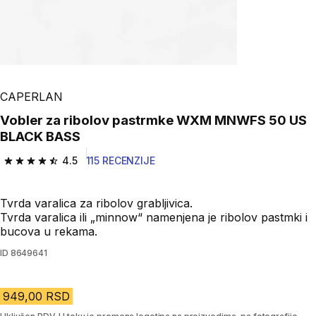
CAPERLAN
Vobler za ribolov pastrmke WXM MNWFS 50 US
BLACK BASS
4.5
115 RECENZIJE
4.5 od 5 zvezdica from 115 Recenzije
Tvrda varalica za ribolov grabljivica.
Tvrda varalica ili „minnow“ namenjena je ribolov pastmki i
bucova u rekama.
ID
8649641
949,00 RSD