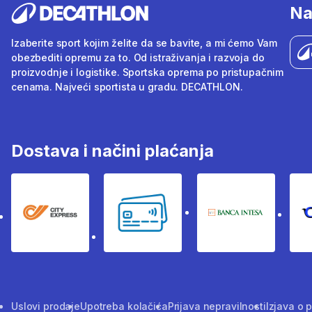
Na
Izaberite sport kojim želite da se bavite, a mi ćemo Vam
obezbediti opremu za to. Od istraživanja i razvoja do
proizvodnje i logistike. Sportska oprema po pristupačnim
cenama. Najveći sportista u gradu. DECATHLON.
Dostava i načini plaćanja
City Express
Bankovne kartice
Banka Intesa
Uslovi prodaje
Upotreba kolačića
Prijava nepravilnosti
Izjava o 