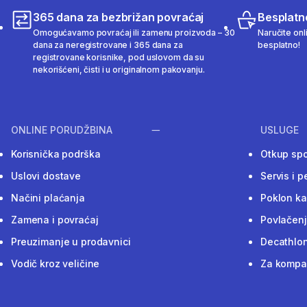
365 dana za bezbrižan povraćaj
Besplatn
Omogućavamo povraćaj ili zamenu proizvoda – 30
Naručite onl
dana za neregistrovane i 365 dana za
besplatno!
registrovane korisnike, pod uslovom da su
nekorišćeni, čisti i u originalnom pakovanju.
ONLINE PORUDŽBINA
USLUGE
Korisnička podrška
Otkup sp
Uslovi dostave
Servis i p
Načini plaćanja
Poklon ka
Zamena i povraćaj
Povlačenj
Preuzimanje u prodavnici
Decathlon
Vodič kroz veličine
Za kompan