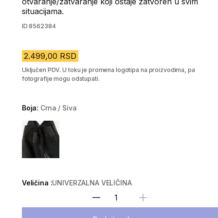
otvaranje/zatvaranje koji ostaje zatvoren u svim
situacijama.
ID
8562384
2.499,00 RSD
Uključen PDV. U toku je promena logotipa na proizvodima, pa
fotografije mogu odstupati.
Boja:
Crna / Siva
Choose a variant
Veličina :
UNIVERZALNA VELIČINA
Izaberi količinu