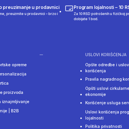
o preuzimanje u prodavnici
Program lojalnosti – 10 R
ine, preuzmite u prodavnici – brzo i
Za 10 RSD potrošenih u fizičkoj pr
dobijate 1 bod.
USLOVI KORIŠĆENJA
ortske opreme
Opšte odredbe i uslov
korišćenja
ersonalizacija
Pravila nagradnog ko
rtica
Opšti uslovi cirkularn
e proizvoda
ekonomije
 iznajmljivanje
Korišćenje usluga ser
ije | B2B
Uslovi korišćenja pro
lojalnosti
Politika privatnosti