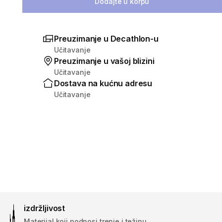
Dodajte u korpu
Preuzimanje u Decathlon-u
Učitavanje
Preuzimanje u vašoj blizini
Učitavanje
Dostava na kućnu adresu
Učitavanje
izdržljivost
Materijal koji podnosi trenje i težinu.