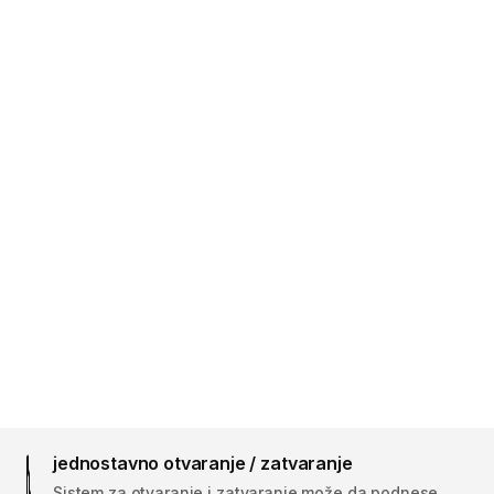
jednostavno otvaranje / zatvaranje
Sistem za otvaranje i zatvaranje može da podnese