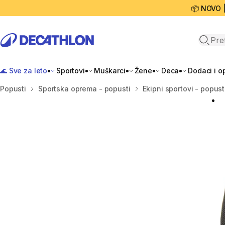
📦 NOVO 
Open 
🌊 Sve za leto
Sportovi
Muškarci
Žene
Deca
Dodaci i 
Početna stranica
Popusti
Sportska oprema - popusti
Ekipni sportovi - popust