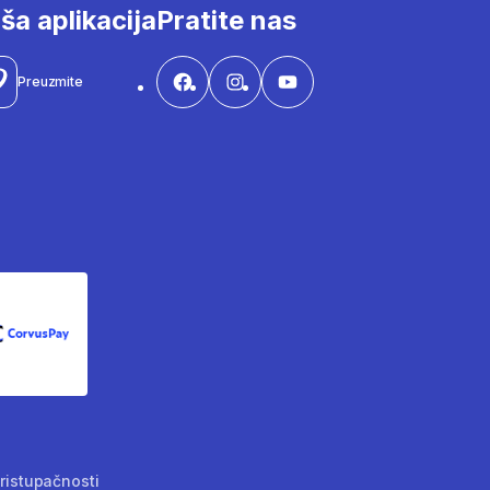
ša aplikacija
Pratite nas
Preuzmite
CorvusPay
pristupačnosti