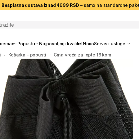
|
Besplatna dostava iznad 4999 RSD
– samo na standardne pake
search
oprema
Popusti
Najpovoljniji kvalitet
Novo
Servis i usluge
i
Košarka - popusti
Crna vreća za lopte 16 kom