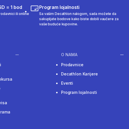
SD = 1 bod
Program lojalnosti
odavnici ili online
Sa vašim Decathlon nalogom, sada možete da
sakupljate bodove kako biste dobili vaučere za
vaše buduće kupovine.
O NAMA
i
Prodavnice
Decathlon Karijere
nkursa
Eventi
e
Program lojalnosti
visa
grama