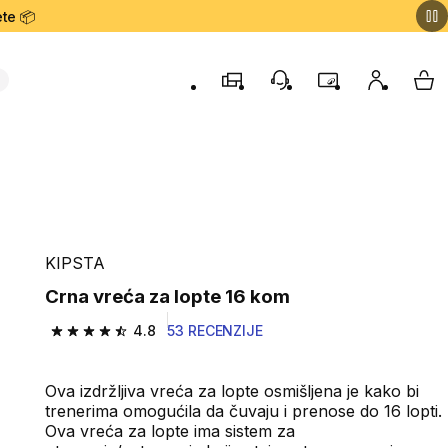
te 📦
Prodavnice
Korisnička podrška
Program lojalnost
Moj nalog
My 
KIPSTA
Crna vreća za lopte 16 kom
4.8
53 RECENZIJE
4.8 od 5 zvezdica from 53 Recenzije
Ova izdržljiva vreća za lopte osmišljena je kako bi
trenerima omogućila da čuvaju i prenose do 16 lopti.
Ova vreća za lopte ima sistem za