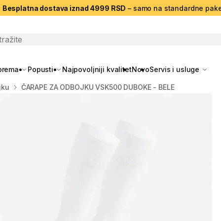
|
Besplatna dostava iznad 4999 RSD
– samo na standardne pake
search
oprema
Popusti
Najpovoljniji kvalitet
Novo
Servis i usluge
jku
ČARAPE ZA ODBOJKU VSK500 DUBOKE - BELE