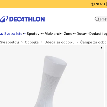
📦 NOVO 
Open 
🌊 Sve za leto
Sportovi
Muškarci
Žene
Deca
Dodaci i 
Početna stranica
Svi sportovi
Odbojka
Odeća za odbojku
Čarape za odbo