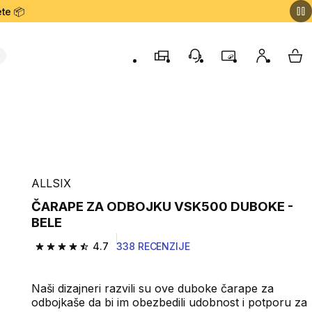
te 📦
Prodavnice
Korisnička podrška
Program lojalnost
Moj nalog
My 
ALLSIX
ČARAPE ZA ODBOJKU VSK500 DUBOKE -
BELE
4.7
338 RECENZIJE
4.7 od 5 zvezdica from 338 Recenzije
Naši dizajneri razvili su ove duboke čarape za
odbojkaše da bi im obezbedili udobnost i potporu za