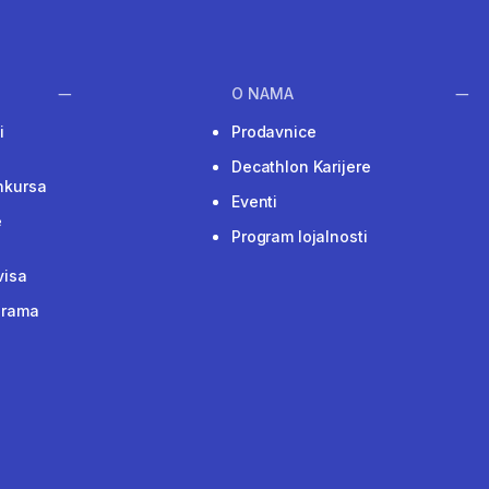
O NAMA
i
Prodavnice
Decathlon Karijere
nkursa
Eventi
e
Program lojalnosti
visa
grama