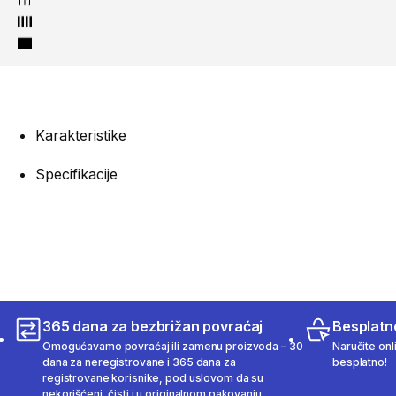
Karakteristike
Specifikacije
365 dana za bezbrižan povraćaj
Besplatn
Omogućavamo povraćaj ili zamenu proizvoda – 30
Naručite onl
dana za neregistrovane i 365 dana za
besplatno!
registrovane korisnike, pod uslovom da su
nekorišćeni, čisti i u originalnom pakovanju.