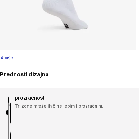
4 više
Prednosti dizajna
prozračnost
Tri zone mreže ih čine lepim i prozračnim.