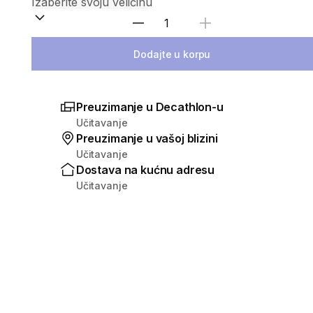
Izaberi količinu
Dodajte u korpu
Preuzimanje u Decathlon-u
Učitavanje
Preuzimanje u vašoj blizini
Učitavanje
Dostava na kućnu adresu
Učitavanje