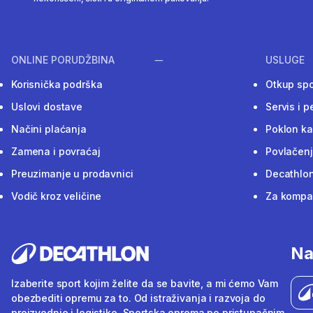
ONLINE PORUDŽBINA
USLUGE
Korisnička podrška
Otkup sp
Uslovi dostave
Servis i p
Načini plaćanja
Poklon ka
Zamena i povraćaj
Povlačenj
Preuzimanje u prodavnici
Decathlon
Vodič kroz veličine
Za kompan
Na
Izaberite sport kojim želite da se bavite, a mi ćemo Vam
obezbediti opremu za to. Od istraživanja i razvoja do
proizvodnje i logistike. Sportska oprema po pristupačnim