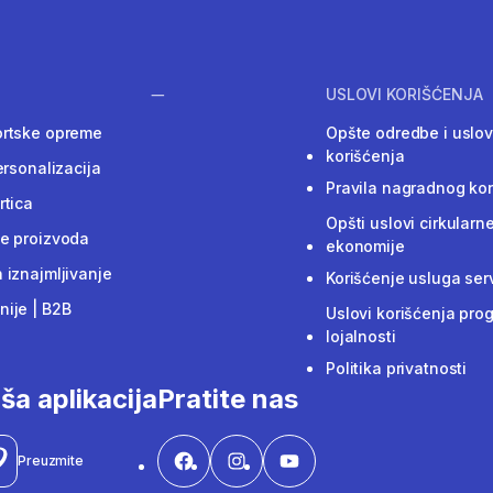
USLOVI KORIŠĆENJA
ortske opreme
Opšte odredbe i uslov
korišćenja
ersonalizacija
Pravila nagradnog ko
rtica
Opšti uslovi cirkularn
e proizvoda
ekonomije
 iznajmljivanje
Korišćenje usluga ser
ije | B2B
Uslovi korišćenja pro
lojalnosti
Politika privatnosti
ša aplikacija
Pratite nas
Preuzmite