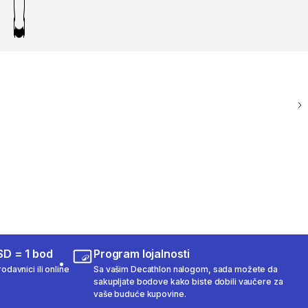
SD = 1 bod
Program lojalnosti
odavnici ili online
Sa vašim Decathlon nalogom, sada možete da
sakupljate bodove kako biste dobili vaučere za
vaše buduće kupovine.