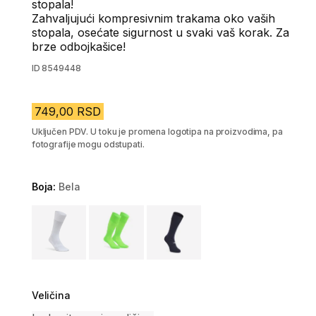
stopala!
Zahvaljujući kompresivnim trakama oko vaših
stopala, osećate sigurnost u svaki vaš korak. Za
brze odbojkašice!
ID
8549448
749,00 RSD
Uključen PDV. U toku je promena logotipa na proizvodima, pa
fotografije mogu odstupati.
Boja:
Bela
Choose a variant
Veličina