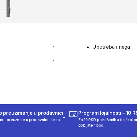
Upotreba i nega
o preuzimanje u prodavnici
Program lojalnosti – 10 R
ine, preuzmite u prodavnici – brzo i
Za 10 RSD potrošenih u fizičkoj pr
dobijate 1 bod.