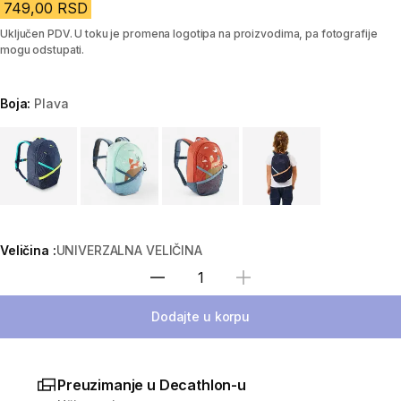
749,00 RSD
Uključen PDV. U toku je promena logotipa na proizvodima, pa fotografije
mogu odstupati.
Boja:
Plava
Choose a variant
Veličina :
UNIVERZALNA VELIČINA
Izaberi količinu
Dodajte u korpu
Preuzimanje u Decathlon-u