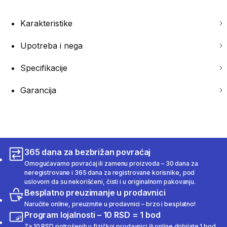
Karakteristike
Upotreba i nega
Specifikacije
Garancija
365 dana za bezbrižan povraćaj
Omogućavamo povraćaj ili zamenu proizvoda – 30 dana za
neregistrovane i 365 dana za registrovane korisnike, pod
uslovom da su nekorišćeni, čisti i u originalnom pakovanju.
Besplatno preuzimanje u prodavnici
Naručite online, preuzmite u prodavnici – brzo i besplatno!
Program lojalnosti – 10 RSD = 1 bod
Za 10 RSD potrošenih u fizičkoj prodavnici ili online dobijate 1 bod.