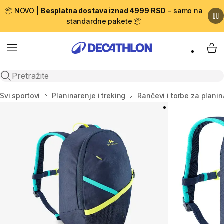
📦 NOVO |
Besplatna dostava iznad 4999 RSD
– samo na
standardne pakete 📦
Menu
My 
Open search
Početna stranica
Svi sportovi
Planinarenje i treking
Rančevi i torbe za plani