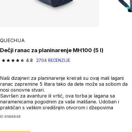
QUECHUA
Dečji ranac za planinarenje MH100 (5 l)
4.8
2704 RECENZIJE
4.8 od 5 zvezdica from 2704 Recenzije
Naši dizajneri za planinarenje kreirali su ovaj mali lagani
ranac zapremine 5 litara tako da dete može sa sobom da
nosi osnovne stvari.
Savršen za avanture ili vrtić, ova torba je lagana sa
naramenicama pogodnim za vaše mališane. Udoban i
praktičan s velikim središnjim otvorom i džepovima
ID
8588848