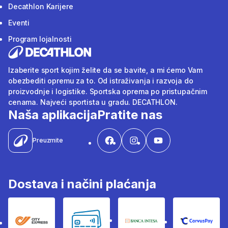
Decathlon Karijere
Eventi
Program lojalnosti
Izaberite sport kojim želite da se bavite, a mi ćemo Vam
obezbediti opremu za to. Od istraživanja i razvoja do
proizvodnje i logistike. Sportska oprema po pristupačnim
cenama. Najveći sportista u gradu. DECATHLON.
Naša aplikacija
Pratite nas
Preuzmite
Dostava i načini plaćanja
City Express
Bankovne kartice
Banka Intesa
Corvus