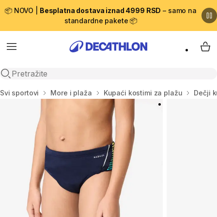
📦 NOVO |
Besplatna dostava iznad 4999 RSD
– samo na
standardne pakete 📦
Menu
My 
Open search
Početna stranica
Svi sportovi
More i plaža
Kupaći kostimi za plažu
Dečji 