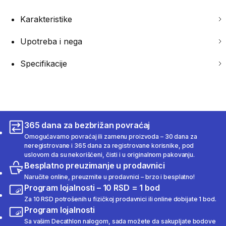
Karakteristike
Upotreba i nega
Specifikacije
365 dana za bezbrižan povraćaj
Omogućavamo povraćaj ili zamenu proizvoda – 30 dana za
neregistrovane i 365 dana za registrovane korisnike, pod
uslovom da su nekorišćeni, čisti i u originalnom pakovanju.
Besplatno preuzimanje u prodavnici
Naručite online, preuzmite u prodavnici – brzo i besplatno!
Program lojalnosti – 10 RSD = 1 bod
Za 10 RSD potrošenih u fizičkoj prodavnici ili online dobijate 1 bod.
Program lojalnosti
Sa vašim Decathlon nalogom, sada možete da sakupljate bodove