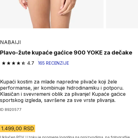
NABAIJI
Plavo-žute kupaće gaćice 900 YOKE za dečake
4.7
165 RECENZIJE
4.7 od 5 zvezdica from 165 Recenzije
Kupaći kostim za mlade napredne plivače koji žele
performanse, jer kombinuje hidrodinamiku i potporu.
Klasičan i svevremeni oblik za plivanje! Kupaće gaćice
sportskog izgleda, savršene za sve vrste plivanja.
ID
8920577
1.499,00 RSD
Uključen PDV. U toku je promena logotipa na proizvodima, pa fotografije