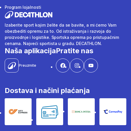
Program lojalnosti
Izaberite sport kojim želite da se bavite, a mi ćemo Vam
obezbediti opremu za to. Od istraživanja i razvoja do
proizvodnje i logistike. Sportska oprema po pristupačnim
cenama. Najveći sportista u gradu. DECATHLON.
Naša aplikacija
Pratite nas
Preuzmite
Dostava i načini plaćanja
City Express
Bankovne kartice
Banka Intesa
Corvus