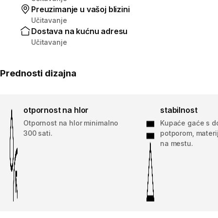
Preuzimanje u vašoj blizini
Učitavanje
Dostava na kućnu adresu
Učitavanje
Prednosti dizajna
otpornost na hlor
stabilnost
Otpornost na hlor minimalno
Kupaće gaće s d
300 sati.
potporom, materij
na mestu.