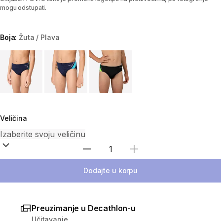
mogu odstupati.
Boja:
Žuta / Plava
Choose a variant
Veličina
Izaberi količinu
Dodajte u korpu
Preuzimanje u Decathlon-u
Učitavanje