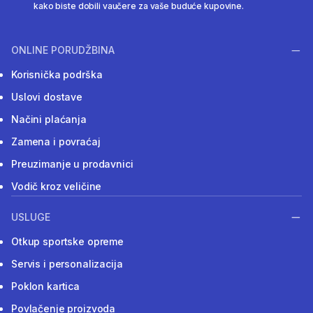
kako biste dobili vaučere za vaše buduće kupovine.
ONLINE PORUDŽBINA
Korisnička podrška
Uslovi dostave
Načini plaćanja
Zamena i povraćaj
Preuzimanje u prodavnici
Vodič kroz veličine
USLUGE
Otkup sportske opreme
Servis i personalizacija
Poklon kartica
Povlačenje proizvoda