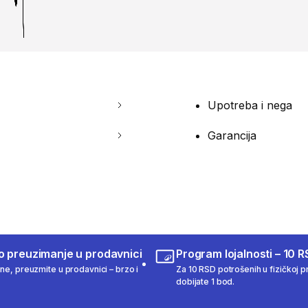
Upotreba i nega
Garancija
o preuzimanje u prodavnici
Program lojalnosti – 10 R
ine, preuzmite u prodavnici – brzo i
Za 10 RSD potrošenih u fizičkoj pr
dobijate 1 bod.