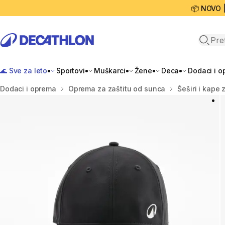
📦 NOVO 
Open 
🌊 Sve za leto
Sportovi
Muškarci
Žene
Deca
Dodaci i 
Početna stranica
Dodaci i oprema
Oprema za zaštitu od sunca
Šeširi i kape