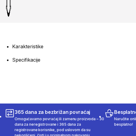
Karakteristike
Specifikacije
365 dana za bezbrižan povraćaj
Besplatn
Omogućavamo povraćaj ili zamenu proizvoda – 30
Naručite onl
dana za neregistrovane i 365 dana za
besplatno!
registrovane korisnike, pod uslovom da su
nekorišćeni, čisti i u originalnom pakovanju.