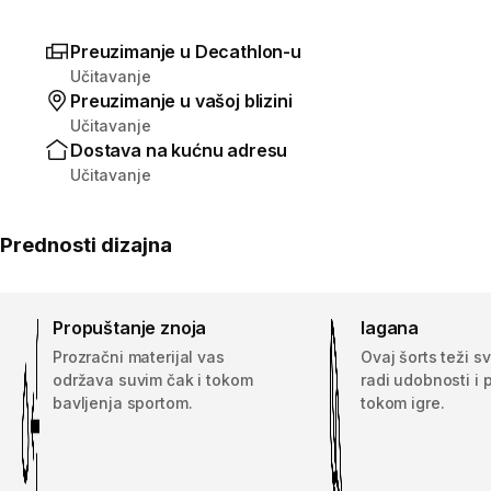
Preuzimanje u Decathlon-u
Učitavanje
Preuzimanje u vašoj blizini
Učitavanje
Dostava na kućnu adresu
Učitavanje
Prednosti dizajna
Propuštanje znoja
lagana
Prozračni materijal vas
Ovaj šorts teži s
održava suvim čak i tokom
radi udobnosti i p
bavljenja sportom.
tokom igre.