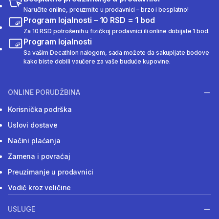
Naručite online, preuzmite u prodavnici – brzo i besplatno!
Program lojalnosti – 10 RSD = 1 bod
Za 10 RSD potrošenih u fizičkoj prodavnici ili online dobijate 1 bod.
Program lojalnosti
Sa vašim Decathlon nalogom, sada možete da sakupljate bodove
kako biste dobili vaučere za vaše buduće kupovine.
ONLINE PORUDŽBINA
Korisnička podrška
Uslovi dostave
Načini plaćanja
Zamena i povraćaj
Preuzimanje u prodavnici
Vodič kroz veličine
USLUGE