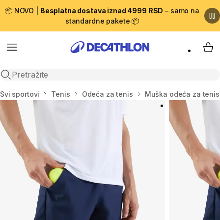
📦 NOVO |
Besplatna dostava iznad 4999 RSD
– samo na
standardne pakete 📦
Menu
My 
Open search
Početna stranica
Svi sportovi
Tenis
Odeća za tenis
Muška odeća za tenis