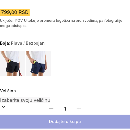
799,00 RSD
Uključen PDV. U toku je promena logotipa na proizvodima, pa fotografije
mogu odstupati.
Boja:
Plava / Bezbojan
Choose a variant
Veličina
Izaberi količinu
Dodajte u korpu