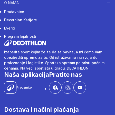
O NAMA
Prodavnice
Decathlon Karijere
Eventi
Program lojalnosti
Izaberite sport kojim želite da se bavite, a mi ćemo Vam
obezbediti opremu za to. Od istraživanja i razvoja do
proizvodnje i logistike. Sportska oprema po pristupačnim
cenama. Najveći sportista u gradu. DECATHLON.
Naša aplikacija
Pratite nas
Preuzmite
Dostava i načini plaćanja