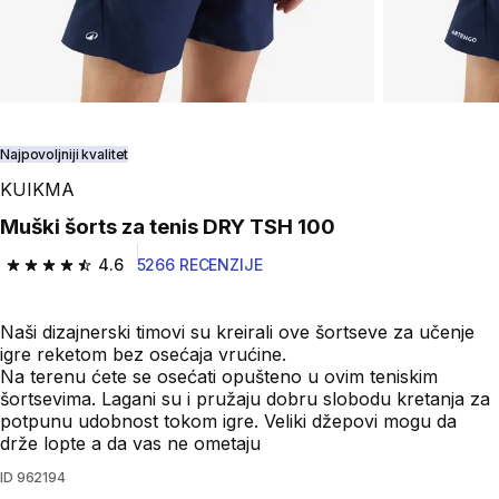
Najpovoljniji kvalitet
KUIKMA
Muški šorts za tenis DRY TSH 100
4.6
5266 RECENZIJE
4.6 od 5 zvezdica from 5266 Recenzije
Naši dizajnerski timovi su kreirali ove šortseve za učenje
igre reketom bez osećaja vrućine.
Na terenu ćete se osećati opušteno u ovim teniskim
šortsevima. Lagani su i pružaju dobru slobodu kretanja za
potpunu udobnost tokom igre. Veliki džepovi mogu da
drže lopte a da vas ne ometaju
ID
962194