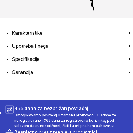
Karakteristike
Upotreba i nega
Specifikacije
Garancija
365 dana za bezbrižan povraćaj
Omogućavamo povraćaj ili zamenu proizvoda – 30 dana za
neregistrovane i 365 dana za registrovane korisnike, pod
uslovom da su nekorišćeni, čisti i u originalnom pakovanju.
Besplatno preuzimanje u prodavnici