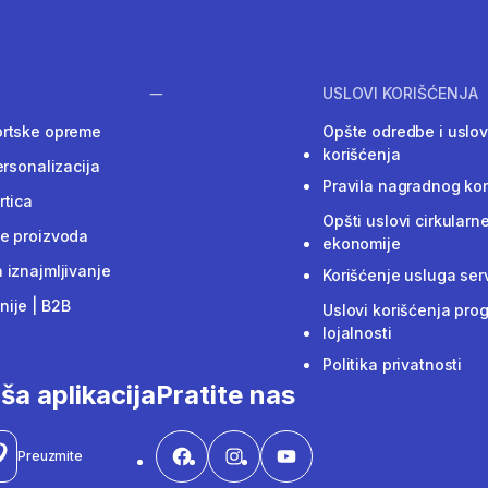
USLOVI KORIŠĆENJA
ortske opreme
Opšte odredbe i uslov
korišćenja
ersonalizacija
Pravila nagradnog ko
rtica
Opšti uslovi cirkularn
e proizvoda
ekonomije
 iznajmljivanje
Korišćenje usluga ser
ije | B2B
Uslovi korišćenja pro
lojalnosti
Politika privatnosti
ša aplikacija
Pratite nas
Preuzmite