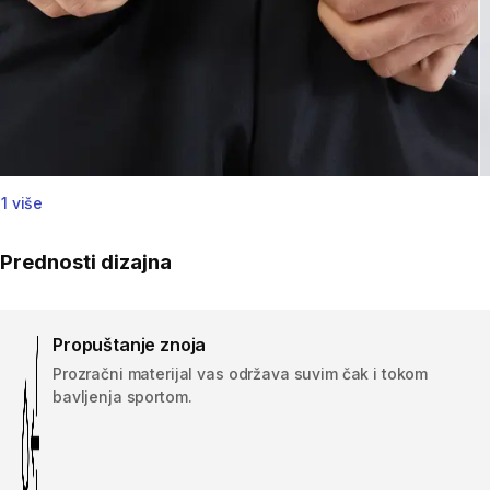
1 više
Prednosti dizajna
Propuštanje znoja
Prozračni materijal vas održava suvim čak i tokom
bavljenja sportom.