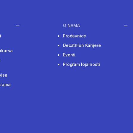
O NAMA
i
Prodavnice
Decathlon Karijere
nkursa
Eventi
e
Program lojalnosti
visa
grama