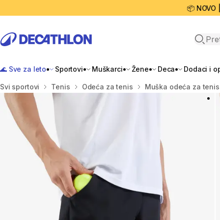
📦 NOVO 
Open 
🌊 Sve za leto
Sportovi
Muškarci
Žene
Deca
Dodaci i 
Početna stranica
Svi sportovi
Tenis
Odeća za tenis
Muška odeća za tenis