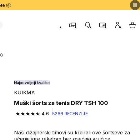
te 📦
Prodavnice
Korisnička podrška
Program lojalnost
Moj nalog
My 
00
Najpovoljniji kvalitet
KUIKMA
Muški šorts za tenis DRY TSH 100
4.6
5266 RECENZIJE
4.6 od 5 zvezdica from 5266 Recenzije
Naši dizajnerski timovi su kreirali ove šortseve za
učenje igre reketom bez osećaja vrućine.