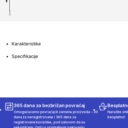
Karakteristike
Specifikacije
365 dana za bezbrižan povraćaj
Besplatn
Omogućavamo povraćaj ili zamenu proizvoda – 30
Naručite onl
dana za neregistrovane i 365 dana za
besplatno!
registrovane korisnike, pod uslovom da su
nekorišćeni, čisti i u originalnom pakovanju.