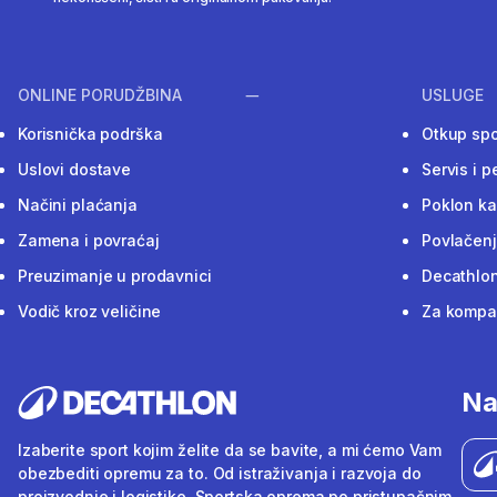
ONLINE PORUDŽBINA
USLUGE
Korisnička podrška
Otkup sp
Uslovi dostave
Servis i p
Načini plaćanja
Poklon ka
Zamena i povraćaj
Povlačenj
Preuzimanje u prodavnici
Decathlon
Vodič kroz veličine
Za kompan
Na
Izaberite sport kojim želite da se bavite, a mi ćemo Vam
obezbediti opremu za to. Od istraživanja i razvoja do
proizvodnje i logistike. Sportska oprema po pristupačnim