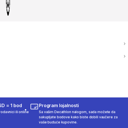
SD = 1 bod
Program lojalnosti
odavnici ili online
Sa vašim Decathlon nalogom, sada možete da
sakupljate bodove kako biste dobili vaučere za
vaše buduće kupovine.