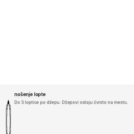
nošenje lopte
Do 3 loptice po džepu. Džepovi ostaju čvrsto na mestu.