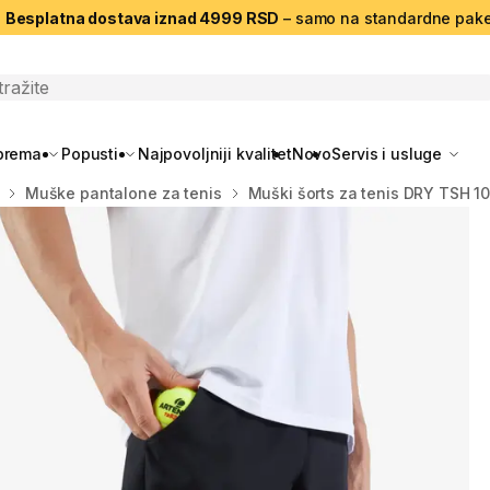
|
Besplatna dostava iznad 4999 RSD
– samo na standardne pake
search
oprema
Popusti
Najpovoljniji kvalitet
Novo
Servis i usluge
Muške pantalone za tenis
Muški šorts za tenis DRY TSH 1