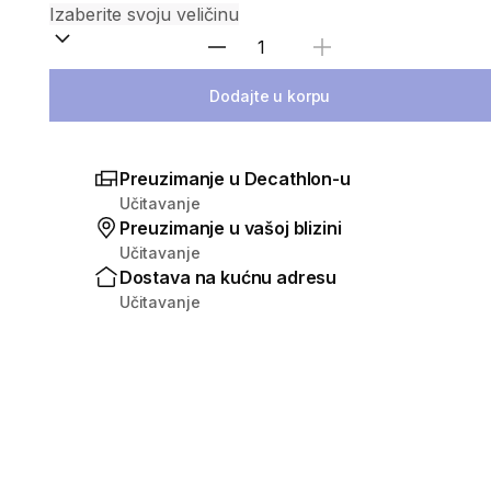
Izaberi količinu
Dodajte u korpu
Preuzimanje u Decathlon-u
Učitavanje
Preuzimanje u vašoj blizini
Učitavanje
Dostava na kućnu adresu
Učitavanje