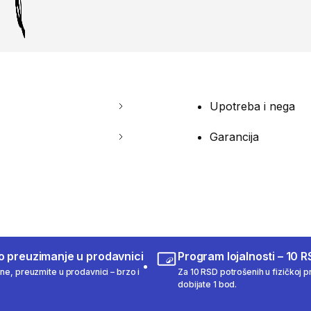
Upotreba i nega
Garancija
o preuzimanje u prodavnici
Program lojalnosti – 10 R
ine, preuzmite u prodavnici – brzo i
Za 10 RSD potrošenih u fizičkoj pr
dobijate 1 bod.