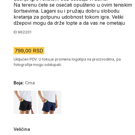
Na terenu ćete se osećati opušteno u ovim teniskim
šortsevima. Lagani su i pružaju dobru slobodu
kretanja za potpunu udobnost tokom igre. Veliki
džepovi mogu da drže lopte a da vas ne ometaju
ID
962201
799,00 RSD
Uključen PDV. U toku je promena logotipa na proizvodima, pa
fotografije mogu odstupati.
Boja:
Crna
Choose a variant
Veličina