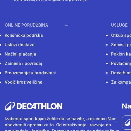
ONLINE PORUDŽBINA
USLUGE
Korisnička podrška
Otkup sp
Uslovi dostave
Servis i p
Načini plaćanja
Poklon ka
Zamena i povraćaj
Povlačenj
Preuzimanje u prodavnici
Decathlon
Vodič kroz veličine
Za kompan
Na
Izaberite sport kojim želite da se bavite, a mi ćemo Vam
obezbediti opremu za to. Od istraživanja i razvoja do
proizvodnje i logistike. Sportska oprema po pristupačnim