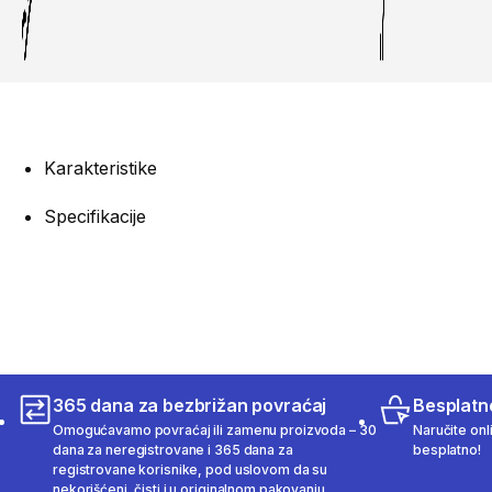
Karakteristike
Specifikacije
365 dana za bezbrižan povraćaj
Besplatn
Omogućavamo povraćaj ili zamenu proizvoda – 30
Naručite onl
dana za neregistrovane i 365 dana za
besplatno!
registrovane korisnike, pod uslovom da su
nekorišćeni, čisti i u originalnom pakovanju.