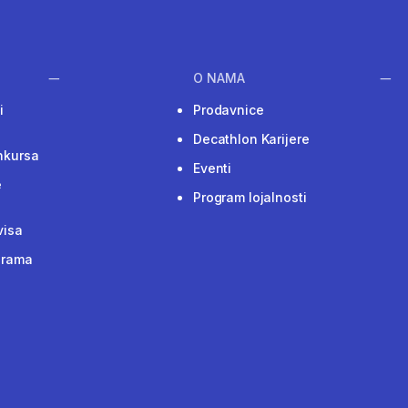
O NAMA
i
Prodavnice
Decathlon Karijere
nkursa
Eventi
e
Program lojalnosti
visa
grama