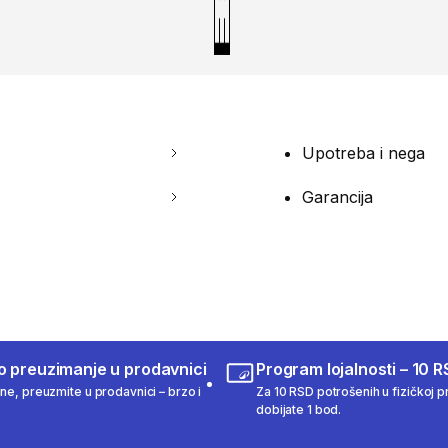
Upotreba i nega
Garancija
o preuzimanje u prodavnici
Program lojalnosti – 10 R
ine, preuzmite u prodavnici – brzo i
Za 10 RSD potrošenih u fizičkoj pr
dobijate 1 bod.