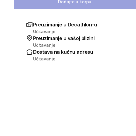
Dodajte u korpu
Preuzimanje u Decathlon-u
Učitavanje
Preuzimanje u vašoj blizini
Učitavanje
Dostava na kućnu adresu
Učitavanje