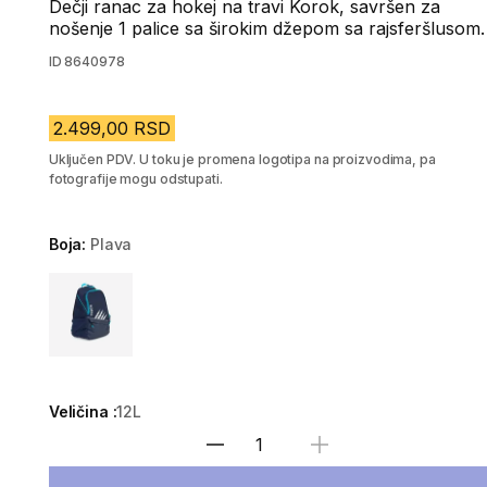
Dečji ranac za hokej na travi Korok, savršen za
nošenje 1 palice sa širokim džepom sa rajsferšlusom.
ID
8640978
2.499,00 RSD
Uključen PDV. U toku je promena logotipa na proizvodima, pa
fotografije mogu odstupati.
Boja:
Plava
Choose a variant
Veličina :
12L
Izaberi količinu