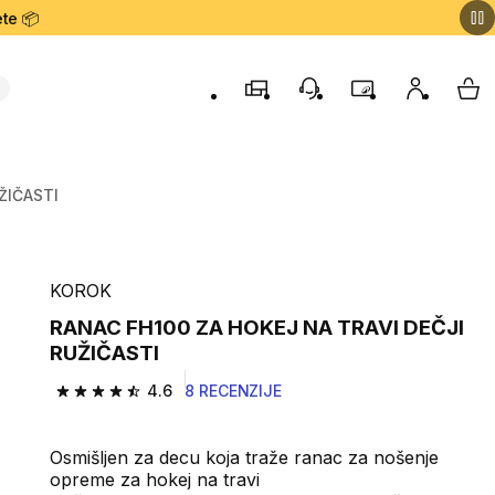
te 📦
Prodavnice
Korisnička podrška
Program lojalnost
Moj nalog
My 
ŽIČASTI
KOROK
RANAC FH100 ZA HOKEJ NA TRAVI DEČJI
RUŽIČASTI
4.6
8 RECENZIJE
4.6 od 5 zvezdica from 8 Recenzije
Osmišljen za decu koja traže ranac za nošenje
opreme za hokej na travi