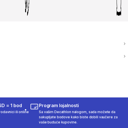
SD = 1 bod
Program lojalnosti
odavnici ili online
Sa vašim Decathlon nalogom, sada možete da
sakupljate bodove kako biste dobili vaučere za
vaše buduće kupovine.