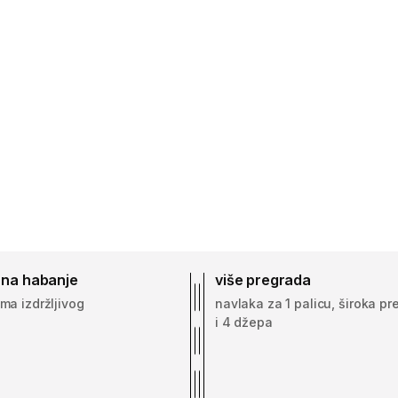
 na habanje
više pregrada
ma izdržljivog
navlaka za 1 palicu, široka p
a
i 4 džepa