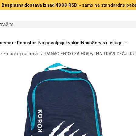
|
Besplatna dostava iznad 4999 RSD
– samo na standardne pake
search
oprema
Popusti
Najpovoljniji kvalitet
Novo
Servis i usluge
e za hokej na travi
RANAC FH100 ZA HOKEJ NA TRAVI DEČJI RU