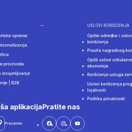
USLOVI KORIŠĆENJA
ortske opreme
Opšte odredbe i uslov
korišćenja
ersonalizacija
Pravila nagradnog ko
rtica
Opšti uslovi cirkularn
e proizvoda
ekonomije
 iznajmljivanje
Korišćenje usluga ser
ije | B2B
Uslovi korišćenja pro
lojalnosti
Politika privatnosti
ša aplikacija
Pratite nas
Preuzmite