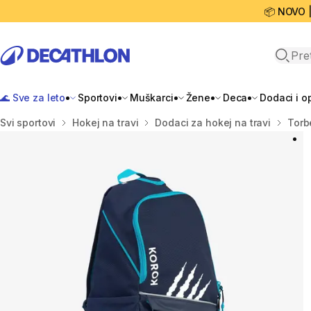
📦 NOVO 
Open 
🌊 Sve za leto
Sportovi
Muškarci
Žene
Deca
Dodaci i 
Početna stranica
Svi sportovi
Hokej na travi
Dodaci za hokej na travi
Torb