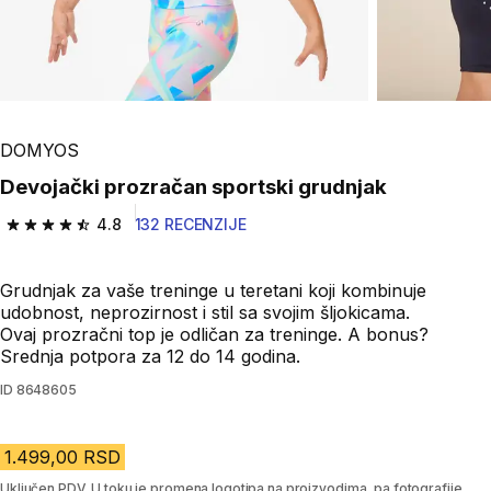
DOMYOS
Devojački prozračan sportski grudnjak
4.8
132 RECENZIJE
4.8 od 5 zvezdica from 132 Recenzije
Grudnjak za vaše treninge u teretani koji kombinuje
udobnost, neprozirnost i stil sa svojim šljokicama.
Ovaj prozračni top je odličan za treninge. A bonus?
Srednja potpora za 12 do 14 godina.
ID
8648605
1.499,00 RSD
Uključen PDV. U toku je promena logotipa na proizvodima, pa fotografije