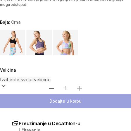
mogu odstupati.
Boja:
Crna
Choose a variant
Veličina
Izaberi količinu
Dodajte u korpu
Preuzimanje u Decathlon-u
Učitavanje