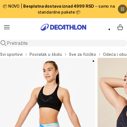
📦 NOVO |
Besplatna dostava iznad 4999 RSD
– samo na
standardne pakete 📦
Menu
My 
Open search
Početna stranica
Svi sportovi
Povratak u školu
Sve za fizičko
Odeća i obu