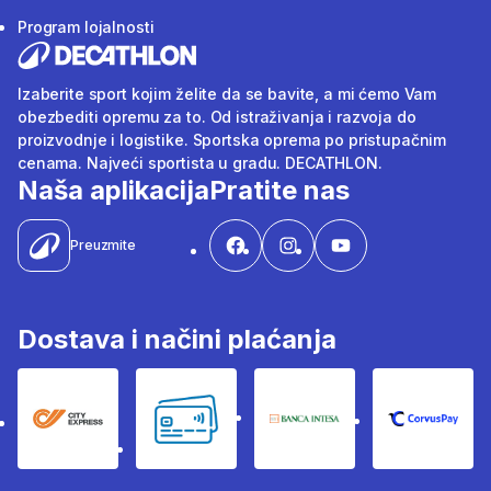
Program lojalnosti
Izaberite sport kojim želite da se bavite, a mi ćemo Vam
obezbediti opremu za to. Od istraživanja i razvoja do
proizvodnje i logistike. Sportska oprema po pristupačnim
cenama. Najveći sportista u gradu. DECATHLON.
Naša aplikacija
Pratite nas
Preuzmite
Dostava i načini plaćanja
City Express
Bankovne kartice
Banka Intesa
Corvus