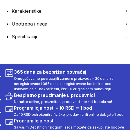
Karakteristike
Upotreba i nega
Specifikacije
365 dana za bezbrižan povraćaj
Omogućavamo povraćaj ili zamenu proizvoda – 30 dana za
neregistrovane i 365 dana za registrovane korisnike, pod
uslovom da su nekorišćeni, čisti i u originalnom pakovanju.
Besplatno preuzimanje u prodavnici
Naručite online, preuzmite u prodavnici – brzo i besplatno!
Program lojalnosti – 10 RSD = 1 bod
Za 10 RSD potrošenih u fizičkoj prodavnici ili online dobijate 1 bod.
Program lojalnosti
Sa vašim Decathlon nalogom, sada možete da sakupljate bodove