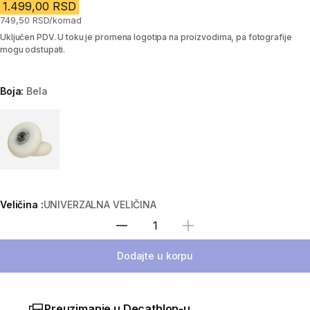
1.499,00 RSD
749,50 RSD/komad
Uključen PDV. U toku je promena logotipa na proizvodima, pa fotografije
mogu odstupati.
Boja:
Bela
Choose a variant
Veličina :
UNIVERZALNA VELIČINA
Izaberi količinu
Dodajte u korpu
Preuzimanje u Decathlon-u