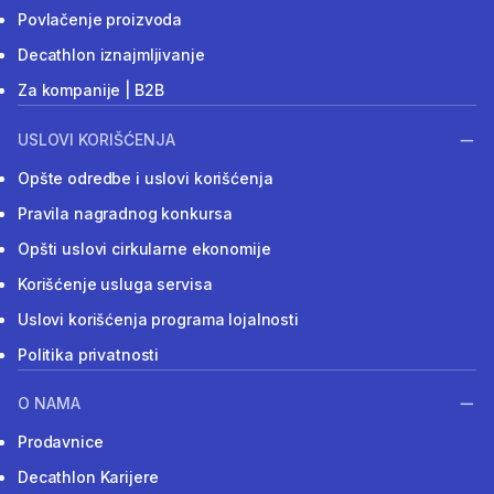
Povlačenje proizvoda
Decathlon iznajmljivanje
Za kompanije | B2B
USLOVI KORIŠĆENJA
Opšte odredbe i uslovi korišćenja
Pravila nagradnog konkursa
Opšti uslovi cirkularne ekonomije
Korišćenje usluga servisa
Uslovi korišćenja programa lojalnosti
Politika privatnosti
O NAMA
Prodavnice
Decathlon Karijere