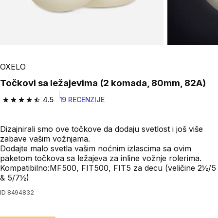
OXELO
Točkovi sa ležajevima (2 komada, 80mm, 82A)
4.5
19 RECENZIJE
4.5 od 5 zvezdica from 19 Recenzije
Dizajnirali smo ove točkove da dodaju svetlost i još više
zabave vašim vožnjama.
Dodajte malo svetla vašim noćnim izlascima sa ovim
paketom točkova sa ležajeva za inline vožnje rolerima.
Kompatibilno:MF500, FIT500, FIT5 za decu (veličine 2½/5
& 5/7½)
ID
8494832