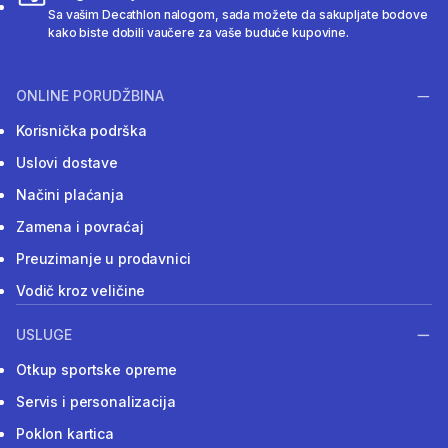
Sa vašim Decathlon nalogom, sada možete da sakupljate bodove
kako biste dobili vaučere za vaše buduće kupovine.
ONLINE PORUDŽBINA
Korisnička podrška
Uslovi dostave
Načini plaćanja
Zamena i povraćaj
Preuzimanje u prodavnici
Vodič kroz veličine
USLUGE
Otkup sportske opreme
Servis i personalizacija
Poklon kartica