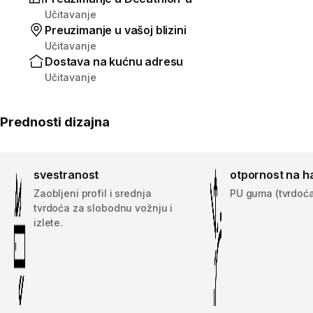
Učitavanje
Preuzimanje u vašoj blizini
Učitavanje
Dostava na kućnu adresu
Učitavanje
Prednosti dizajna
svestranost
otpornost na h
Zaobljeni profil i srednja
PU guma (tvrdoć
tvrdoća za slobodnu vožnju i
izlete.