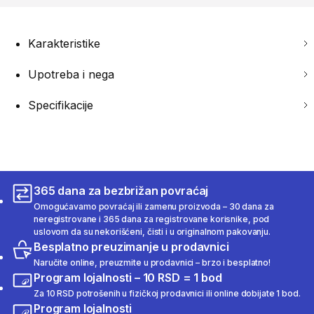
Karakteristike
Upotreba i nega
Specifikacije
365 dana za bezbrižan povraćaj
Omogućavamo povraćaj ili zamenu proizvoda – 30 dana za
neregistrovane i 365 dana za registrovane korisnike, pod
uslovom da su nekorišćeni, čisti i u originalnom pakovanju.
Besplatno preuzimanje u prodavnici
Naručite online, preuzmite u prodavnici – brzo i besplatno!
Program lojalnosti – 10 RSD = 1 bod
Za 10 RSD potrošenih u fizičkoj prodavnici ili online dobijate 1 bod.
Program lojalnosti