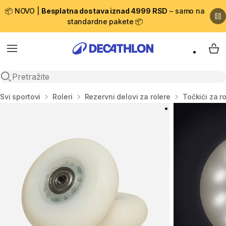
📦 NOVO |
Besplatna dostava iznad 4999 RSD
– samo na
standardne pakete 📦
Menu
My 
Open search
Početna stranica
Svi sportovi
Roleri
Rezervni delovi za rolere
Točkići za r