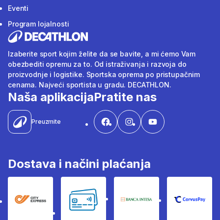
Eventi
Program lojalnosti
Izaberite sport kojim želite da se bavite, a mi ćemo Vam
obezbediti opremu za to. Od istraživanja i razvoja do
proizvodnje i logistike. Sportska oprema po pristupačnim
cenama. Najveći sportista u gradu. DECATHLON.
Naša aplikacija
Pratite nas
Preuzmite
Dostava i načini plaćanja
City Express
Bankovne kartice
Banka Intesa
Corvus