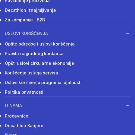
Povlačenje proizvoda
Decathlon iznajmljivanje
Za kompanije | B2B
USLOVI KORIŠĆENJA
Opšte odredbe i uslovi korišćenja
Pravila nagradnog konkursa
Opšti uslovi cirkularne ekonomije
Korišćenje usluga servisa
Uslovi korišćenja programa lojalnosti
Politika privatnosti
O NAMA
Prodavnice
Decathlon Karijere