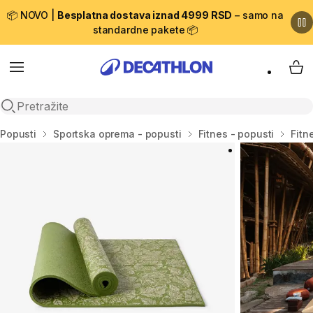
📦 NOVO |
Besplatna dostava iznad 4999 RSD
– samo na
standardne pakete 📦
Menu
My 
Open search
Početna stranica
Popusti
Sportska oprema - popusti
Fitnes - popusti
Fitn