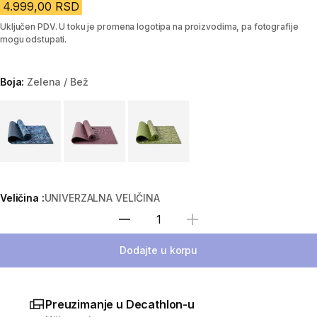
4.999,00 RSD
Uključen PDV. U toku je promena logotipa na proizvodima, pa fotografije
mogu odstupati.
Boja:
Zelena / Bež
Choose a variant
Veličina :
UNIVERZALNA VELIČINA
Izaberi količinu
Dodajte u korpu
Preuzimanje u Decathlon-u