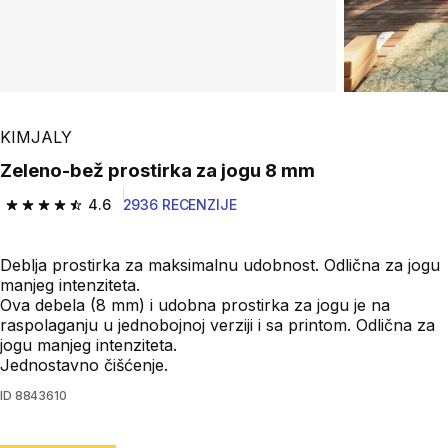
Play Video
KIMJALY
Zeleno-bež prostirka za jogu 8 mm
4.6
2936 RECENZIJE
4.6 od 5 zvezdica from 2936 Recenzije
Deblja prostirka za maksimalnu udobnost. Odlična za jogu
manjeg intenziteta.
Ova debela (8 mm) i udobna prostirka za jogu je na
raspolaganju u jednobojnoj verziji i sa printom. Odlična za
jogu manjeg intenziteta.
Jednostavno čišćenje.
ID
8843610