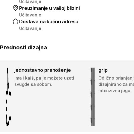
Učitavanje
Preuzimanje u vašoj blizini
Učitavanje
Dostava na kućnu adresu
Učitavanje
Prednosti dizajna
jednostavno prenošenje
grip
Ima i kaiš, pa je možete uzeti
Odlično prianjanj
svugde sa sobom.
dizajnirano za m
intenzivnu jogu.