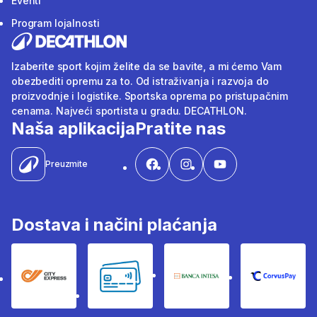
Eventi
Program lojalnosti
Izaberite sport kojim želite da se bavite, a mi ćemo Vam
obezbediti opremu za to. Od istraživanja i razvoja do
proizvodnje i logistike. Sportska oprema po pristupačnim
cenama. Najveći sportista u gradu. DECATHLON.
Naša aplikacija
Pratite nas
Preuzmite
Dostava i načini plaćanja
City Express
Bankovne kartice
Banka Intesa
Corvus