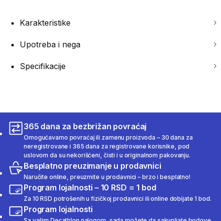
Karakteristike
Upotreba i nega
Specifikacije
365 dana za bezbrižan povraćaj
Omogućavamo povraćaj ili zamenu proizvoda – 30 dana za
neregistrovane i 365 dana za registrovane korisnike, pod
uslovom da su nekorišćeni, čisti i u originalnom pakovanju.
Besplatno preuzimanje u prodavnici
Naručite online, preuzmite u prodavnici – brzo i besplatno!
Program lojalnosti – 10 RSD = 1 bod
Za 10 RSD potrošenih u fizičkoj prodavnici ili online dobijate 1 bod.
Program lojalnosti
Sa vašim Decathlon nalogom, sada možete da sakupljate bodove