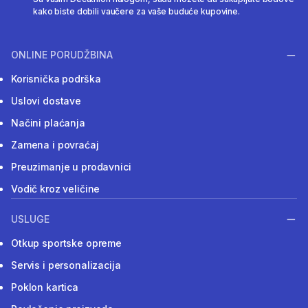
kako biste dobili vaučere za vaše buduće kupovine.
ONLINE PORUDŽBINA
Korisnička podrška
Uslovi dostave
Načini plaćanja
Zamena i povraćaj
Preuzimanje u prodavnici
Vodič kroz veličine
USLUGE
Otkup sportske opreme
Servis i personalizacija
Poklon kartica