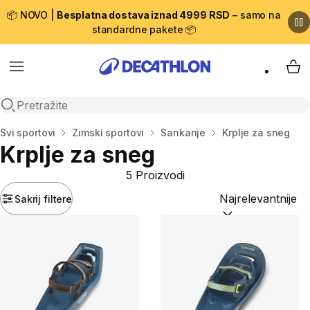
📦 NOVO |
Besplatna dostava iznad 4999 RSD
– samo na
standardne pakete 📦
Menu
My 
Open search
Početna stranica
Svi sportovi
Zimski sportovi
Sankanje
Krplje za sneg
Krplje za sneg
5 Proizvodi
Sakrij filtere
Sortiraj po:
(option