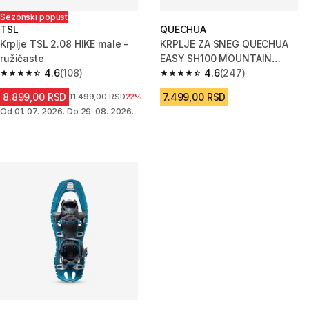
Sezonski popust
TSL
QUECHUA
Krplje TSL 2.08 HIKE male -
KRPLJE ZA SNEG QUECHUA
ružičaste
EASY SH100 MOUNTAIN
4.6
(108)
SREDNJE - LED PLAVE
4.6
(247)
4.6 od 5 zvezdica from 108 Recenzije
4.6 od 5 zvezdica from 247 Re
8.899,00 RSD
7.499,00 RSD
Cena pre sniženja
11.499,00 RSD
22%
Od 01. 07. 2026. Do 29. 08. 2026.