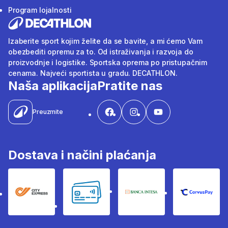
Program lojalnosti
Izaberite sport kojim želite da se bavite, a mi ćemo Vam
obezbediti opremu za to. Od istraživanja i razvoja do
proizvodnje i logistike. Sportska oprema po pristupačnim
cenama. Najveći sportista u gradu. DECATHLON.
Naša aplikacija
Pratite nas
Preuzmite
Dostava i načini plaćanja
City Express
Bankovne kartice
Banka Intesa
Corvus