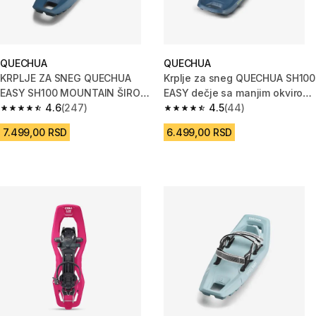
QUECHUA
QUECHUA
KRPLJE ZA SNEG QUECHUA
Krplje za sneg QUECHUA SH100
EASY SH100 MOUNTAIN ŠIROKE
EASY dečje sa manjim okvirom
- PLAVE
4.6
(247)
-plave
4.5
(44)
4.6 od 5 zvezdica from 247 Recenzije
4.5 od 5 zvezdica from 44 Rece
7.499,00 RSD
6.499,00 RSD