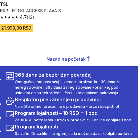
TSL
KRPLJE TSL ACCESS PLAVA S
4.7
(12)
4.7 od 5 zvezdica from 12 Recenzije
21.999,00 RSD
Nazad na početak
365 dana za bezbrižan povraćaj
Omogućavamo povraćaj ili zamenu proizvoda – 30 dana za
neregistrovane i 365 dana za registrovane korisnike, pod
uslovom da su nekorišćeni, čisti i u originalnom pakovanju.
Besplatno preuzimanje u prodavnici
Naručite online, preuzmite u prodavnici – brzo i besplatno!
Program lojalnosti – 10 RSD = 1 bod
Za 10 RSD potrošenih u fizičkoj prodavnici ili online dobijate 1 bod.
Program lojalnosti
Sa vašim Decathlon nalogom, sada možete da sakupljate bodove