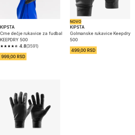
NOVO
KIPSTA
KIPSTA
Crne dečje rukavice za fudbal
Golmanske rukavice Keepdry
KEEPDRY 500
500
4.8
(3591)
4.8 od 5 zvezdica from 3591 Recenzije
499,00 RSD
999,00 RSD