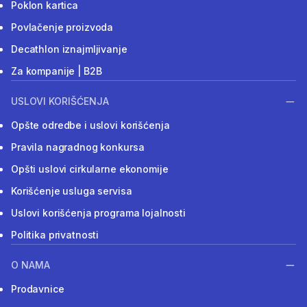
Poklon kartica
Povlačenje proizvoda
Decathlon iznajmljivanje
Za kompanije | B2B
USLOVI KORIŠĆENJA
Opšte odredbe i uslovi korišćenja
Pravila nagradnog konkursa
Opšti uslovi cirkularne ekonomije
Korišćenje usluga servisa
Uslovi korišćenja programa lojalnosti
Politika privatnosti
O NAMA
Prodavnice