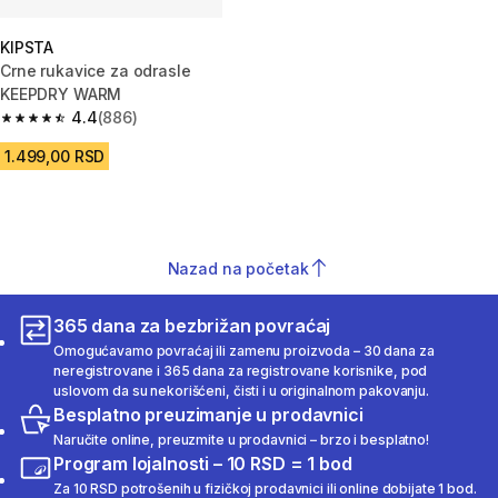
KIPSTA
Crne rukavice za odrasle
KEEPDRY WARM
4.4
(886)
4.4 od 5 zvezdica from 886 Recenzije
1.499,00 RSD
Nazad na početak
365 dana za bezbrižan povraćaj
Omogućavamo povraćaj ili zamenu proizvoda – 30 dana za
neregistrovane i 365 dana za registrovane korisnike, pod
uslovom da su nekorišćeni, čisti i u originalnom pakovanju.
Besplatno preuzimanje u prodavnici
Naručite online, preuzmite u prodavnici – brzo i besplatno!
Program lojalnosti – 10 RSD = 1 bod
Za 10 RSD potrošenih u fizičkoj prodavnici ili online dobijate 1 bod.