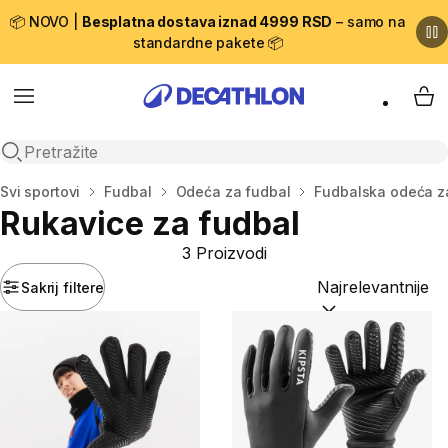
📦 NOVO |
Besplatna dostava iznad 4999 RSD
– samo na
standardne pakete 📦
Menu
My 
Open search
Početna stranica
Svi sportovi
Fudbal
Odeća za fudbal
Fudbalska odeća z
Rukavice za fudbal
3 Proizvodi
Sakrij filtere
Sortiraj po:
(option