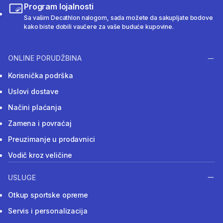
Program lojalnosti
Sa vašim Decathlon nalogom, sada možete da sakupljate bodove
kako biste dobili vaučere za vaše buduće kupovine.
ONLINE PORUDŽBINA
Korisnička podrška
Uslovi dostave
Načini plaćanja
Zamena i povraćaj
Preuzimanje u prodavnici
Vodič kroz veličine
USLUGE
Otkup sportske opreme
Servis i personalizacija