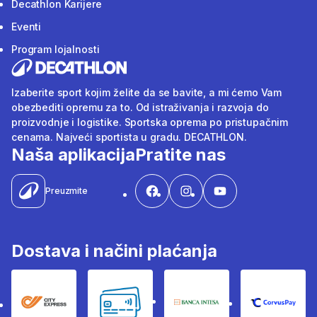
Decathlon Karijere
Eventi
Program lojalnosti
Izaberite sport kojim želite da se bavite, a mi ćemo Vam
obezbediti opremu za to. Od istraživanja i razvoja do
proizvodnje i logistike. Sportska oprema po pristupačnim
cenama. Najveći sportista u gradu. DECATHLON.
Naša aplikacija
Pratite nas
Preuzmite
Dostava i načini plaćanja
City Express
Bankovne kartice
Banka Intesa
Corvus