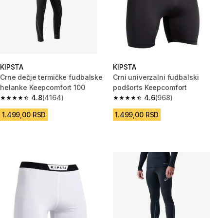
KIPSTA
KIPSTA
Crne dečje termičke fudbalske
Crni univerzalni fudbalski
helanke Keepcomfort 100
podšorts Keepcomfort
4.8
(4164)
4.6
(968)
4.8 od 5 zvezdica from 4164 Recenzije
4.6 od 5 zvezdica from 968 Rec
1.499,00 RSD
1.499,00 RSD