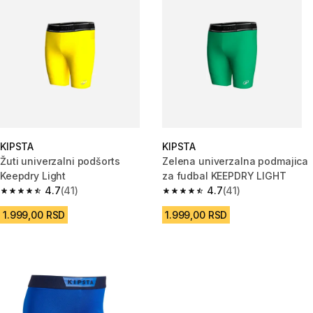
KIPSTA
KIPSTA
Žuti univerzalni podšorts
Zelena univerzalna podmajica
Keepdry Light
za fudbal KEEPDRY LIGHT
4.7
(41)
4.7
(41)
4.7 od 5 zvezdica from 41 Recenzije
4.7 od 5 zvezdica from 41 Rece
1.999,00 RSD
1.999,00 RSD