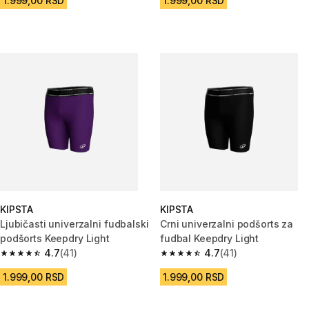
1.999,00 RSD
1.999,00 RSD
KIPSTA
KIPSTA
Ljubičasti univerzalni fudbalski
Crni univerzalni podšorts za
podšorts Keepdry Light
fudbal Keepdry Light
4.7
(41)
4.7
(41)
4.7 od 5 zvezdica from 41 Recenzije
4.7 od 5 zvezdica from 41 Rece
1.999,00 RSD
1.999,00 RSD