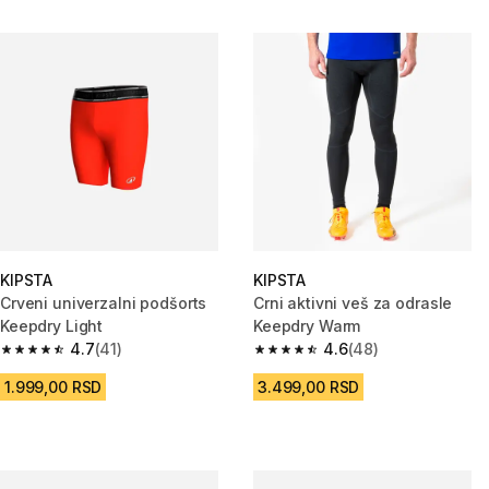
KIPSTA
KIPSTA
Crveni univerzalni podšorts
Crni aktivni veš za odrasle
Keepdry Light
Keepdry Warm
4.7
(41)
4.6
(48)
4.7 od 5 zvezdica from 41 Recenzije
4.6 od 5 zvezdica from 48 Rece
1.999,00 RSD
3.499,00 RSD