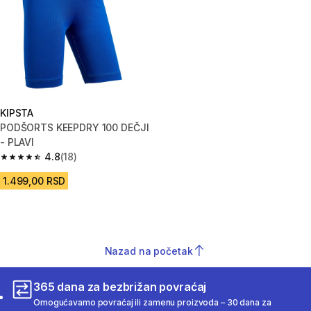
KIPSTA
PODŠORTS KEEPDRY 100 DEČJI
- PLAVI
4.8
(18)
4.8 od 5 zvezdica from 18 Recenzije
1.499,00 RSD
Nazad na početak
365 dana za bezbrižan povraćaj
Omogućavamo povraćaj ili zamenu proizvoda – 30 dana za