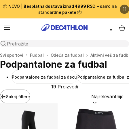
📦 NOVO |
Besplatna dostava iznad 4999 RSD
– samo na
standardne pakete 📦
Menu
My 
Open search
Početna stranica
Svi sportovi
Fudbal
Odeća za fudbal
Aktivni veš za fudb
Podpantalone za fudbal
Podpantalone za fudbal za decu
Podpantalone za fudbal z
19 Proizvodi
Sakrij filtere
Sortiraj po:
(option