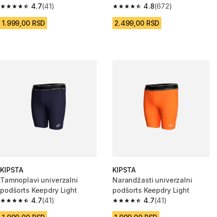
4.7
(41)
4.8
(672)
4.7 od 5 zvezdica from 41 Recenzije
4.8 od 5 zvezdica from 672 Rec
1.999,00 RSD
2.499,00 RSD
KIPSTA
KIPSTA
Tamnoplavi univerzalni
Narandžasti univerzalni
podšorts Keepdry Light
podšorts Keepdry Light
4.7
(41)
4.7
(41)
4.7 od 5 zvezdica from 41 Recenzije
4.7 od 5 zvezdica from 41 Rece