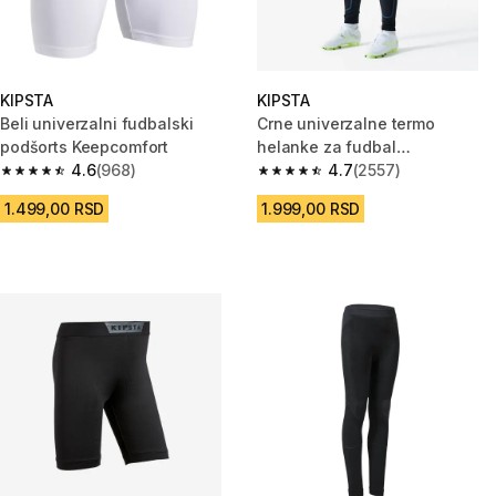
KIPSTA
KIPSTA
Beli univerzalni fudbalski
Crne univerzalne termo
podšorts Keepcomfort
helanke za fudbal
4.6
(968)
KEEPCOMFORT 100
4.7
(2557)
4.6 od 5 zvezdica from 968 Recenzije
4.7 od 5 zvezdica from 2557 Re
1.499,00 RSD
1.999,00 RSD