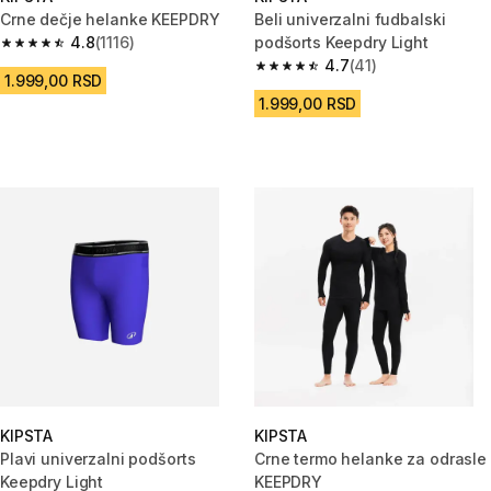
Crne dečje helanke KEEPDRY
Beli univerzalni fudbalski
4.8
(1116)
podšorts Keepdry Light
4.8 od 5 zvezdica from 1116 Recenzije
4.7
(41)
4.7 od 5 zvezdica from 41 Rece
1.999,00 RSD
1.999,00 RSD
KIPSTA
KIPSTA
Plavi univerzalni podšorts
Crne termo helanke za odrasle
Keepdry Light
KEEPDRY