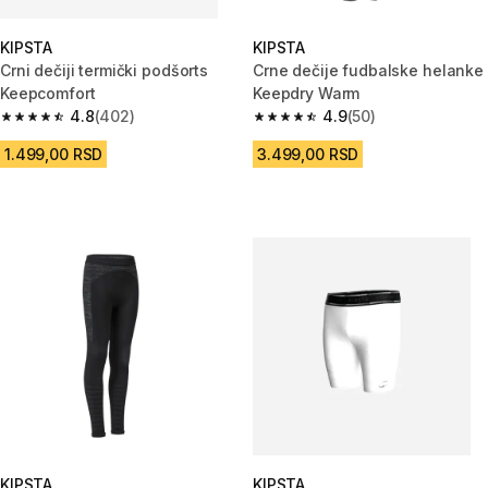
KIPSTA
KIPSTA
Crni dečiji termički podšorts
Crne dečije fudbalske helanke
Keepcomfort
Keepdry Warm
4.8
(402)
4.9
(50)
4.8 od 5 zvezdica from 402 Recenzije
4.9 od 5 zvezdica from 50 Rece
1.499,00 RSD
3.499,00 RSD
KIPSTA
KIPSTA