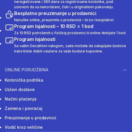
neregistrovane i 365 dana za registrovane korisnike, pod
uslovom da su nekorišćeni, čisti i u originalnom pakovanju.
Besplatno preuzimanje u prodavnici
Naručite online, preuzmite u prodavnici – brzo i besplatno!
Program lojalnosti – 10 RSD = 1 bod
Za 10 RSD potrošenih u fizičkoj prodavnici ili online dobijate 1 bod.
Program lojalnosti
Sa vašim Decathlon nalogom, sada možete da sakupljate bodove
kako biste dobili vaučere za vaše buduće kupovine.
ONLINE PORUDŽBINA
Korisnička podrška
Uslovi dostave
Načini plaćanja
Zamena i povraćaj
Preuzimanje u prodavnici
Vodič kroz veličine