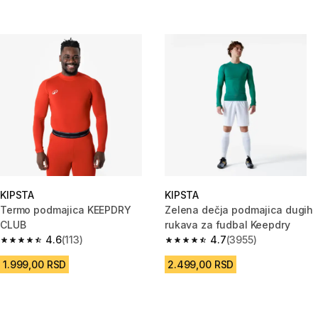
KIPSTA
KIPSTA
Termo podmajica KEEPDRY
Zelena dečja podmajica dugih
CLUB
rukava za fudbal Keepdry
4.6
(113)
4.7
(3955)
4.6 od 5 zvezdica from 113 Recenzije
4.7 od 5 zvezdica from 3955 Re
1.999,00 RSD
2.499,00 RSD