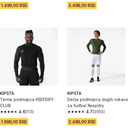
1.499,00 RSD
3.499,00 RSD
KIPSTA
KIPSTA
Termo podmajica KEEPDRY
Dečja podmajica dugih rukava
CLUB
za fudbal Keepdry
4.6
(113)
4.7
(3955)
4.6 od 5 zvezdica from 113 Recenzije
4.7 od 5 zvezdica from 3955 Re
1.999,00 RSD
2.499,00 RSD