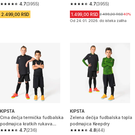
4.7
(3955)
4.7
(3955)
4.7 od 5 zvezdica from 3955 Recenzije
4.7 od 5 zvezdica from 3955 Re
2.499,00 RSD
1.499,00 RSD
Cena pre sniženja
2.499,00 RSD
40%
Od 24. 01. 2026. do isteka zaliha
KIPSTA
KIPSTA
Crna dečja termička fudbalska
Zelena dečija fudbalska topla
podmajica kratkih rukava
podmajica Keepdry
Keepdry 500
4.7
(236)
4.8
(44)
4.7 od 5 zvezdica from 236 Recenzije
4.8 od 5 zvezdica from 44 Rec