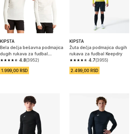
KIPSTA
KIPSTA
Bela dečja bešavna podmajica
Žuta dečja podmajica dugih
dugih rukava za fudbal
rukava za fudbal Keepdry
KEEPDRY
4.8
(3952)
4.7
(3955)
4.8 od 5 zvezdica from 3952 Recenzije
4.7 od 5 zvezdica from 3955 Re
1.999,00 RSD
2.499,00 RSD