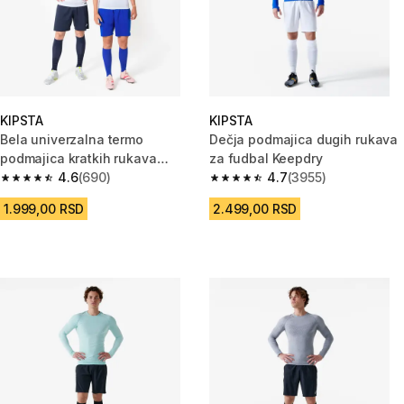
KIPSTA
KIPSTA
Bela univerzalna termo
Dečja podmajica dugih rukava
podmajica kratkih rukava
za fudbal Keepdry
Keepdry
4.6
(690)
4.7
(3955)
4.6 od 5 zvezdica from 690 Recenzije
4.7 od 5 zvezdica from 3955 Re
1.999,00 RSD
2.499,00 RSD