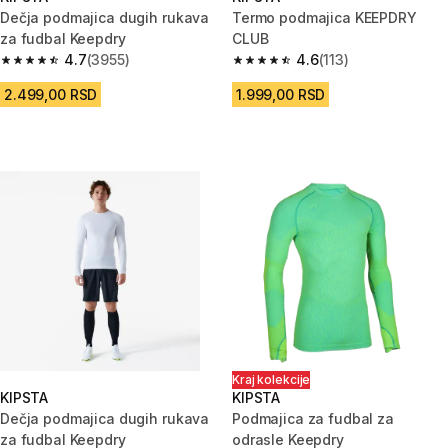
Dečja podmajica dugih rukava
Termo podmajica KEEPDRY
za fudbal Keepdry
CLUB
4.7
(3955)
4.6
(113)
4.7 od 5 zvezdica from 3955 Recenzije
4.6 od 5 zvezdica from 113 Rec
2.499,00 RSD
1.999,00 RSD
Kraj kolekcije
KIPSTA
KIPSTA
Dečja podmajica dugih rukava
Podmajica za fudbal za
za fudbal Keepdry
odrasle Keepdry