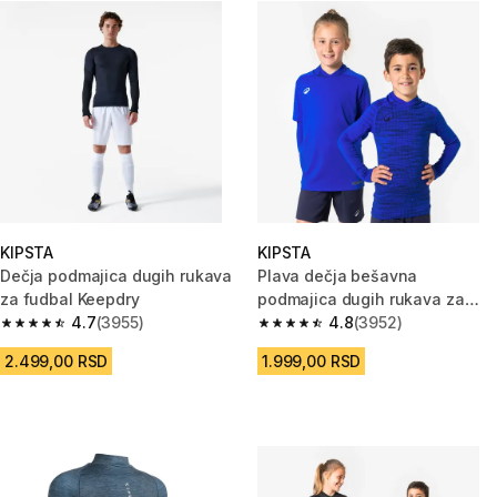
KIPSTA
KIPSTA
Dečja podmajica dugih rukava
Plava dečja bešavna
za fudbal Keepdry
podmajica dugih rukava za
4.7
(3955)
fudbal KEEPDRY
4.8
(3952)
4.7 od 5 zvezdica from 3955 Recenzije
4.8 od 5 zvezdica from 3952 R
2.499,00 RSD
1.999,00 RSD