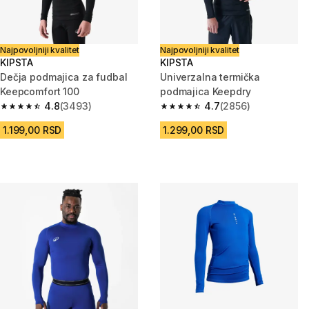
Najpovoljniji kvalitet
Najpovoljniji kvalitet
KIPSTA
KIPSTA
Dečja podmajica za fudbal
Univerzalna termička
Keepcomfort 100
podmajica Keepdry
4.8
(3493)
4.7
(2856)
4.8 od 5 zvezdica from 3493 Recenzije
4.7 od 5 zvezdica from 2856 R
1.199,00 RSD
1.299,00 RSD