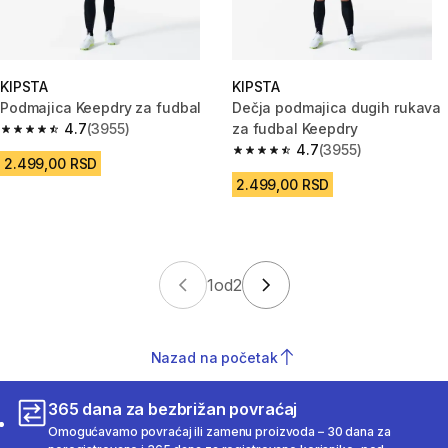
KIPSTA
KIPSTA
Podmajica Keepdry za fudbal
Dečja podmajica dugih rukava
4.7
(3955)
za fudbal Keepdry
4.7 od 5 zvezdica from 3955 Recenzije
4.7
(3955)
4.7 od 5 zvezdica from 3955 Re
2.499,00 RSD
2.499,00 RSD
1
od
2
Nazad na početak
365 dana za bezbrižan povraćaj
Omogućavamo povraćaj ili zamenu proizvoda – 30 dana za