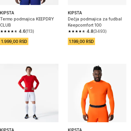
KIPSTA
KIPSTA
Termo podmajica KEEPDRY
Dečja podmajica za fudbal
CLUB
Keepcomfort 100
4.6
(113)
4.8
(3493)
4.6 od 5 zvezdica from 113 Recenzije
4.8 od 5 zvezdica from 3493 R
1.999,00 RSD
1.199,00 RSD
KIPSTA
KIPSTA