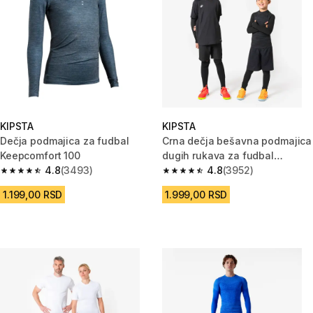
KIPSTA
KIPSTA
Dečja podmajica za fudbal
Crna dečja bešavna podmajica
Keepcomfort 100
dugih rukava za fudbal
4.8
(3493)
KEEPDRY
4.8
(3952)
4.8 od 5 zvezdica from 3493 Recenzije
4.8 od 5 zvezdica from 3952 R
1.199,00 RSD
1.999,00 RSD