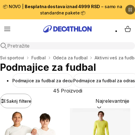
📦 NOVO |
Besplatna dostava iznad 4999 RSD
– samo na
standardne pakete 📦
Menu
My 
Open search
Početna stranica
Svi sportovi
Fudbal
Odeća za fudbal
Aktivni veš za fudb
Podmajice za fudbal
Podmajice za fudbal za decu
Podmajice za fudbal za odras
45 Proizvodi
Sakrij filtere
Sortiraj po:
(option