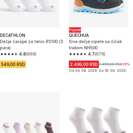
Popust
DECATHLON
QUECHUA
Dečje čarape za tenis RS100 (3
Sive dečje cipele sa čičak
para)
trakom NH500
4.8
(669)
4.7
(679)
4.8 od 5 zvezdica from 669 Recenzije
4.7 od 5 zvezdica from 679 Rec
549,00 RSD
2.499,00 RSD
Cena pre sniženja
3.499,00 RSD
28%
Od 04. 08. 2026. Do 19. 09. 2026.