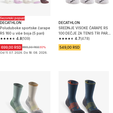
Sezonski popust
DECATHLON
DECATHLON
Poluduboke sportske čarape
SREDNJE VISOKE ČARAPE RS
RS 160 u više boja (5 pari)
100 DEČJE ZA TENIS TRI PARA -
4.8
(109)
BELE
4.7
(478)
4.8 od 5 zvezdica from 109 Recenzije
4.7 od 5 zvezdica from 478 Re
699,00 RSD
549,00 RSD
Cena pre sniženja
999,00 RSD
30%
Od 11. 07. 2026. Do 18. 08. 2026.