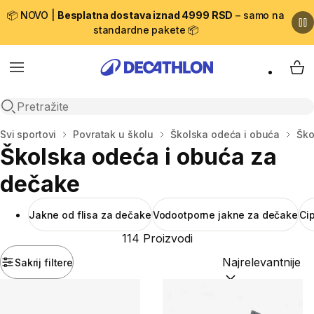
📦 NOVO |
Besplatna dostava iznad 4999 RSD
– samo na
standardne pakete 📦
Menu
My 
Open search
Početna stranica
Svi sportovi
Povratak u školu
Školska odeća i obuća
Ško
Školska odeća i obuća za
dečake
Jakne od flisa za dečake
Vodootporne jakne za dečake
Ci
114 Proizvodi
Sakrij filtere
Sortiraj po:
(option