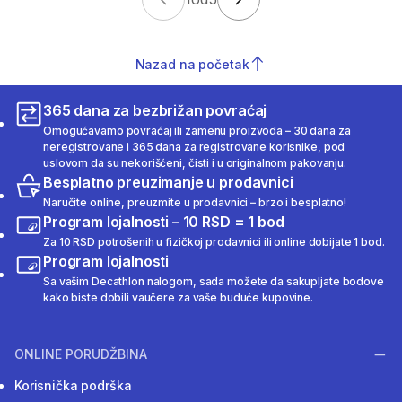
Nazad na početak
365 dana za bezbrižan povraćaj
Omogućavamo povraćaj ili zamenu proizvoda – 30 dana za
neregistrovane i 365 dana za registrovane korisnike, pod
uslovom da su nekorišćeni, čisti i u originalnom pakovanju.
Besplatno preuzimanje u prodavnici
Naručite online, preuzmite u prodavnici – brzo i besplatno!
Program lojalnosti – 10 RSD = 1 bod
Za 10 RSD potrošenih u fizičkoj prodavnici ili online dobijate 1 bod.
Program lojalnosti
Sa vašim Decathlon nalogom, sada možete da sakupljate bodove
kako biste dobili vaučere za vaše buduće kupovine.
ONLINE PORUDŽBINA
Korisnička podrška