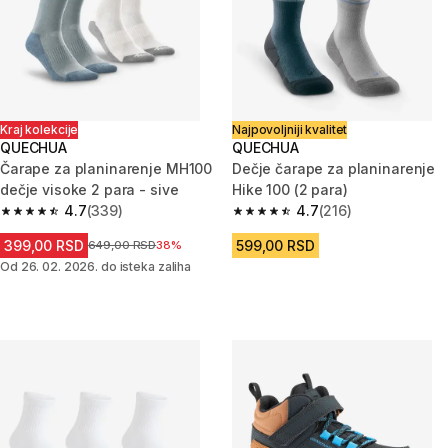
Kraj kolekcije
Najpovoljniji kvalitet
QUECHUA
QUECHUA
Čarape za planinarenje MH100
Dečje čarape za planinarenje
dečje visoke 2 para - sive
Hike 100 (2 para)
4.7
(339)
4.7
(216)
4.7 od 5 zvezdica from 339 Recenzije
4.7 od 5 zvezdica from 216 Rec
399,00 RSD
599,00 RSD
Cena pre sniženja
649,00 RSD
38%
Od 26. 02. 2026. do isteka zaliha