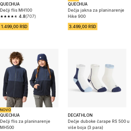
QUECHUA
QUECHUA
Dečji flis MH100
Dečja jakna za planinarenje
4.8
(707)
Hike 900
4.8 od 5 zvezdica from 707 Recenzije
1.499,00 RSD
3.499,00 RSD
NOVO
QUECHUA
DECATHLON
Dečji flis za planinarenje
Dečje duboke čarape RS 500 u
MH500
više boja (3 para)