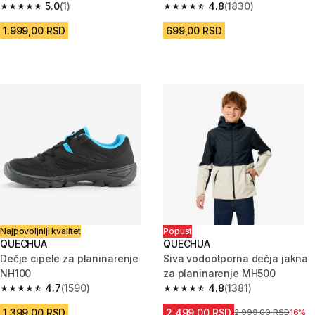
5.0
(1)
4.8
(1830)
5.0 od 5 zvezdica from 1 Recenzije
4.8 od 5 zvezdica from 1830 Re
1.999,00 RSD
699,00 RSD
Najpovoljniji kvalitet
Popust
QUECHUA
QUECHUA
Dečje cipele za planinarenje
Siva vodootporna dečja jakna
NH100
za planinarenje MH500
4.7
(1590)
4.8
(1381)
4.7 od 5 zvezdica from 1590 Recenzije
4.8 od 5 zvezdica from 1381 Re
1.399,00 RSD
2.499,00 RSD
Cena pre sniženja
2.999,00 RSD
16%