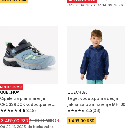
Od 04. 08. 2026. Do 19. 09. 2026.
Kraj kolekcije
QUECHUA
QUECHUA
Cipele za planinarenje
Teget vodootporna dečja
CROSSROCK vodootporne
jakna za planinarenje MH100
dečje - svetloplave
4.6
(348)
4.8
(36)
4.6 od 5 zvezdica from 348 Recenzije
4.8 od 5 zvezdica from 36 Rece
3.499,00 RSD
1.499,00 RSD
Cena pre sniženja
4.499,00 RSD
22%
Od 23. 11. 2025. do isteka zaliha