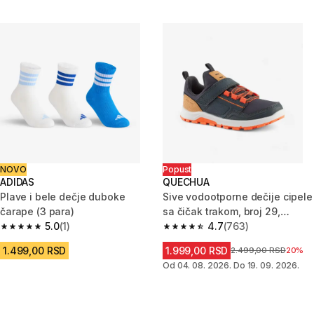
NOVO
Popust
ADIDAS
QUECHUA
Plave i bele dečje duboke
Sive vodootporne dečije cipele
čarape (3 para)
sa čičak trakom, broj 29,
5.0
(1)
NH500
4.7
(763)
5.0 od 5 zvezdica from 1 Recenzije
4.7 od 5 zvezdica from 763 Rec
1.499,00 RSD
1.999,00 RSD
Cena pre sniženja
2.499,00 RSD
20%
Od 04. 08. 2026. Do 19. 09. 2026.