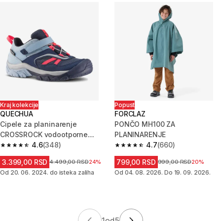
Kraj kolekcije
Popust
QUECHUA
FORCLAZ
Cipele za planinarenje
PONČO MH100 ZA
CROSSROCK vodootporne
PLANINARENJE
dečje - plavo/roze
4.6
(348)
4.7
(660)
4.6 od 5 zvezdica from 348 Recenzije
4.7 od 5 zvezdica from 660 Rec
3.399,00 RSD
799,00 RSD
Cena pre sniženja
4.499,00 RSD
24%
Cena pre sniženja
999,00 RSD
20%
Od 20. 06. 2024. do isteka zaliha
Od 04. 08. 2026. Do 19. 09. 2026.
1
od
5