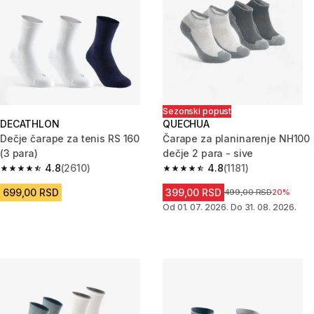
Sezonski popust
DECATHLON
QUECHUA
Dečje čarape za tenis RS 160
Čarape za planinarenje NH100
(3 para)
dečje 2 para - sive
4.8
(2610)
4.8
(1181)
4.8 od 5 zvezdica from 2610 Recenzije
4.8 od 5 zvezdica from 1181 Re
699,00 RSD
399,00 RSD
Cena pre sniženja
499,00 RSD
20%
Od 01. 07. 2026. Do 31. 08. 2026.