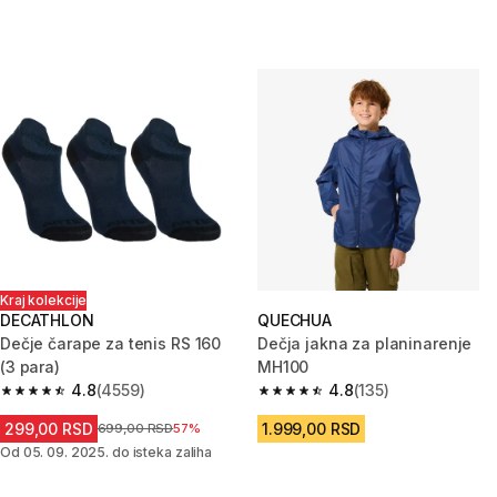
Kraj kolekcije
DECATHLON
QUECHUA
Dečje čarape za tenis RS 160
Dečja jakna za planinarenje
(3 para)
MH100
4.8
(4559)
4.8
(135)
4.8 od 5 zvezdica from 4559 Recenzije
4.8 od 5 zvezdica from 135 Rec
299,00 RSD
1.999,00 RSD
Cena pre sniženja
699,00 RSD
57%
Od 05. 09. 2025. do isteka zaliha