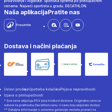
proizvodnje i logistike. Sportska oprema po pristupačnim
cenama. Najveći sportista u gradu. DECATHLON.
Naša aplikacija
Pratite nas
Preuzmite
Dostava i načini plaćanja
City Express
Bankovne kartice
Banka Intesa
Corvus
Uslovi prodaje
Upotreba kolačića
Prijava nepravilnosti
Izjava o pristupačnosti
* Sve cene uključuju PDV plus troškovi dostave. Originalna cena se
odnosi na prethodnu Decathlon cenu. U cenu nisu uključeni dodaci.
** Detaljne informacije o uslovima garancije možete pronaći na