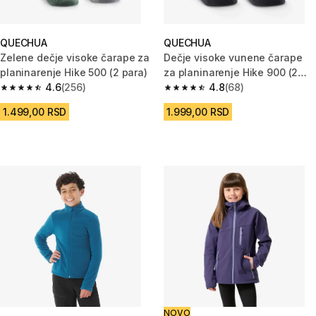
QUECHUA
QUECHUA
Zelene dečje visoke čarape za
Dečje visoke vunene čarape
planinarenje Hike 500 (2 para)
za planinarenje Hike 900 (2
4.6
(256)
para)
4.8
(68)
4.6 od 5 zvezdica from 256 Recenzije
4.8 od 5 zvezdica from 68 Rece
1.499,00 RSD
1.999,00 RSD
NOVO