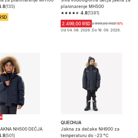
4.8
(135)
planinarenje MH500
zvezdica from 135 Recenzije
4.8
(1381)
4.8 od 5 zvezdica from 1381 Recenzi
 RSD
2.499,00 RSD
Cena pre sniženja
2.999,00 RSD
16%
Od 04. 08. 2026. Do 19. 09. 2026.
je
QUECHUA
AKNA NH500 DEČJA
Jakna za dečake NH900 za
4.8
(501)
temperaturu do -23 °C