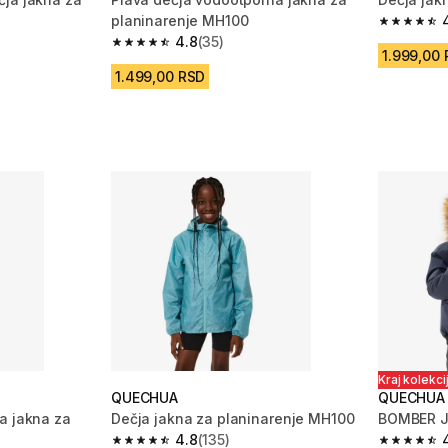
planinarenje MH100
4.8 od 5 
4.8
(35)
m 35 Recenzije
4.8 od 5 zvezdica from 35 Recenzije
1.999,00
1.499,00 RSD
Kraj kolekci
QUECHUA
QUECHUA
a jakna za
Dečja jakna za planinarenje MH100
BOMBER J
4.8
(135)