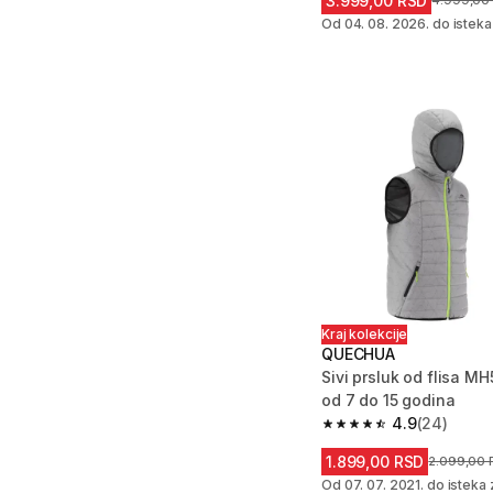
3.999,00 RSD
Cena pre 
4.999,00
Od 04. 08. 2026. do isteka
Kraj kolekcije
QUECHUA
Sivi prsluk od flisa M
od 7 do 15 godina
4.9
(24)
4.9 od 5 zvezdica fro
1.899,00 RSD
Cena pre s
2.099,00
Od 07. 07. 2021. do isteka 