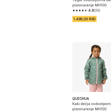
planinarenje MH100
4.8
(35)
4.8 od 5 zvezdica fro
1.499,00 RSD
QUECHUA
Kaki dečja vodootporn
planinarenje MH100