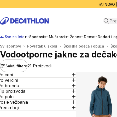
📦 NOVO 
Open 
🌊 Sve za leto
Sportovi
Muškarci
Žene
Deca
Dodaci i 
Početna stranica
Svi sportovi
Povratak u školu
Školska odeća i obuća
Ško
Vodootporne jakne za dečak
21 Proizvodi
Sakrij filtere
Po ceni
o veličini
Po brendu
Tip proizvoda
Po polu
Posle vežbanja
Prema boji