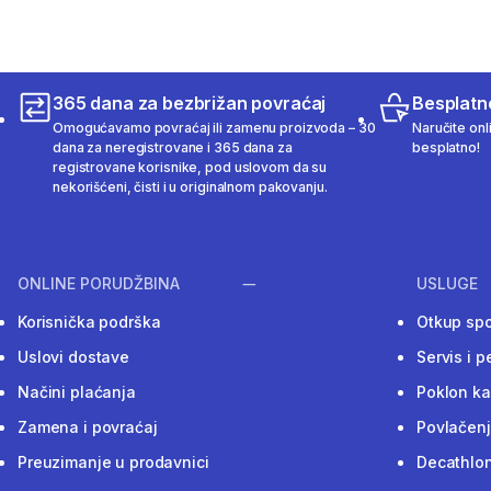
365 dana za bezbrižan povraćaj
Besplatn
Omogućavamo povraćaj ili zamenu proizvoda – 30
Naručite onl
dana za neregistrovane i 365 dana za
besplatno!
registrovane korisnike, pod uslovom da su
nekorišćeni, čisti i u originalnom pakovanju.
ONLINE PORUDŽBINA
USLUGE
Korisnička podrška
Otkup sp
Uslovi dostave
Servis i p
Načini plaćanja
Poklon ka
Zamena i povraćaj
Povlačenj
Preuzimanje u prodavnici
Decathlon