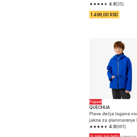
4.8
(35)
4.8 od 5 zvezdica fro
1.499,00 RSD
Popust
QUECHUA
Plava dečja lagana v
jakna za planinarenj
4.9
(961)
4.9 od 5 zvezdica fro