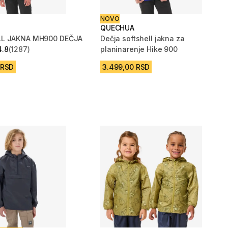
NOVO
QUECHUA
L JAKNA MH900 DEČJA
Dečja softshell jakna za
4.8
(1287)
planinarenje Hike 900
zvezdica from 1287 Recenzije
 RSD
3.499,00 RSD