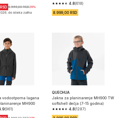
zvezdica from 501 Recenzije
4.8
(618)
4.8 od 5 zvezdica from 618 Recenzij
 RSD
Cena pre sniženja
6.999,00 RSD
28%
8.999,00 RSD
026. do isteka zaliha
QUECHUA
a vodootporna lagana
Jakna za planinarenje MH900 TW
planinarenje MH900
softshell dečja (7-15 godina)
4.9
(961)
4.8
(1287)
zvezdica from 961 Recenzije
4.8 od 5 zvezdica from 1287 Recenzi