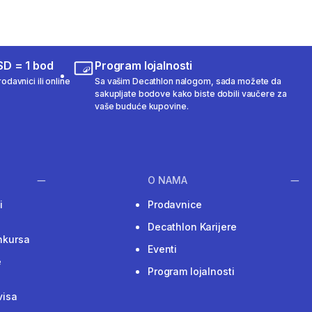
SD = 1 bod
Program lojalnosti
odavnici ili online
Sa vašim Decathlon nalogom, sada možete da
sakupljate bodove kako biste dobili vaučere za
vaše buduće kupovine.
O NAMA
i
Prodavnice
Decathlon Karijere
nkursa
Eventi
e
Program lojalnosti
visa