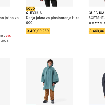
NOVO
QUECHUA
QUECHUA
na jakna za
Dečja jakna za planinarenje Hike
SOFTSHEL
900
4.8 od 5 
 1381 Recenzije
3.499,00 RSD
3.499,00
sniženja
 RSD
28%
. 2026.