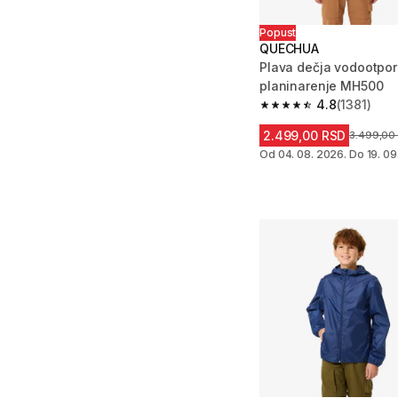
Popust
QUECHUA
Plava dečja vodootpor
planinarenje MH500
4.8
(1381)
4.8 od 5 zvezdica from
2.499,00 RSD
Cena pre 
3.499,00
Od 04. 08. 2026. Do 19. 09