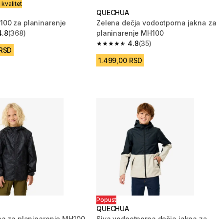
 kvalitet
QUECHUA
00 za planinarenje
Zelena dečja vodootporna jakna za
4.8
(368)
planinarenje MH100
zvezdica from 368 Recenzije
4.8
(35)
4.8 od 5 zvezdica from 35 Recenzije
 RSD
1.499,00 RSD
Popust
QUECHUA
na za planinarenje MH100
Siva vodootporna dečja jakna za