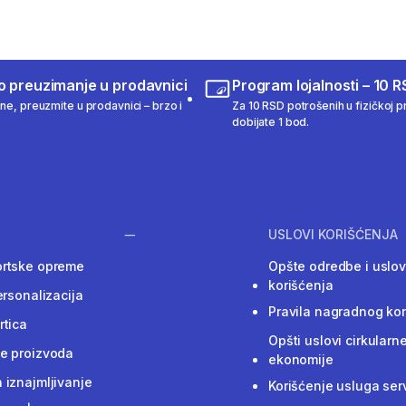
o preuzimanje u prodavnici
Program lojalnosti – 10 R
ine, preuzmite u prodavnici – brzo i
Za 10 RSD potrošenih u fizičkoj pr
dobijate 1 bod.
USLOVI KORIŠĆENJA
ortske opreme
Opšte odredbe i uslov
korišćenja
ersonalizacija
Pravila nagradnog ko
rtica
Opšti uslovi cirkularn
e proizvoda
ekonomije
 iznajmljivanje
Korišćenje usluga ser