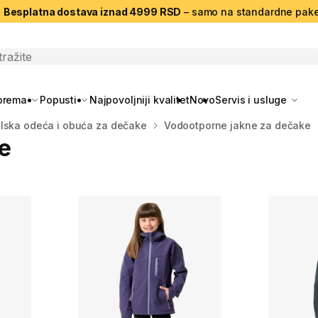
|
Besplatna dostava iznad 4999 RSD
– samo na standardne pake
search
oprema
Popusti
Najpovoljniji kvalitet
Novo
Servis i usluge
lska odeća i obuća za dečake
Vodootporne jakne za dečake
e