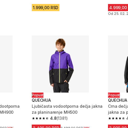
4.8 od 5 zvezdica from 135 Recenzije
4.8 od 5 
m 35 Recenzije
1.999,00 RSD
4.999,00
Od 25. 02. 2
Popust
Popust
QUECHUA
QUECHUA
odootporna
Ljubičasta vodootporna dečja jakna
Crna dečj
e MH900
za planinarenje MH500
jakna za 
4.8
(1381)
m 961 Recenzije
4.8 od 5 zvezdica from 1381 Recenzije
4.9 od 5 