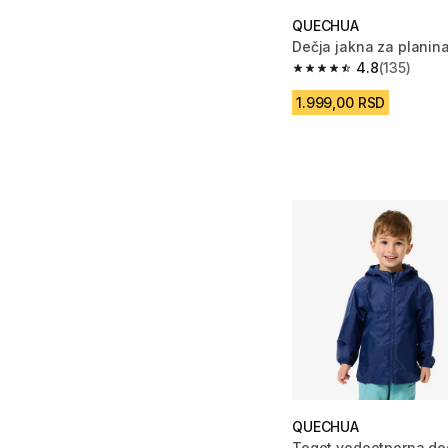
QUECHUA
Dečja jakna za planin
4.8
(135)
4.8 od 5 zvezdica from
1.999,00 RSD
QUECHUA
Teget vodootporna deč