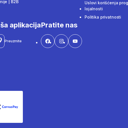
ije | B2B
Uslovi korišćenja pro
lojalnosti
Politika privatnosti
ša aplikacija
Pratite nas
Preuzmite
CorvusPay