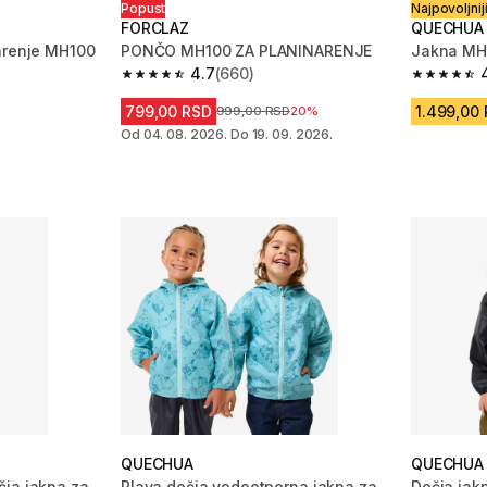
Popust
Najpovoljniji
FORCLAZ
QUECHUA
arenje MH100
PONČO MH100 ZA PLANINARENJE
Jakna MH1
4.7
(660)
 135 Recenzije
4.7 od 5 zvezdica from 660 Recenzije
4.8 od 5 
799,00 RSD
1.499,00
Cena pre sniženja
999,00 RSD
20%
Od 04. 08. 2026. Do 19. 09. 2026.
QUECHUA
QUECHUA
ja jakna za
Plava dečja vodootporna jakna za
Dečja jak