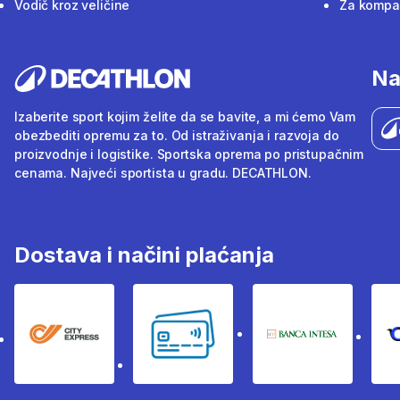
Vodič kroz veličine
Za kompan
Na
Izaberite sport kojim želite da se bavite, a mi ćemo Vam
obezbediti opremu za to. Od istraživanja i razvoja do
proizvodnje i logistike. Sportska oprema po pristupačnim
cenama. Najveći sportista u gradu. DECATHLON.
Dostava i načini plaćanja
City Express
Bankovne kartice
Banka Intesa