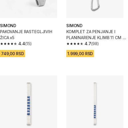
SIMOND
SIMOND
PAKOVANJE RASTEGLJIVIH
KOMPLET ZA PENJANJE I
ŽICA x5
PLANINARENJE KLIMB 11 CM -
4.4
(15)
POLI
4.7
(98)
4.4 od 5 zvezdica from 15 Recenzije
4.7 od 5 zvezdica from 98 Rece
749,00 RSD
1.999,00 RSD