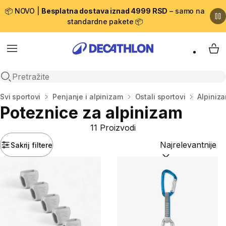
📦 NOVO |
Besplatna dostava iznad 4999 RSD
– samo na
standardne pakete 📦
Menu
My 
Open search
Početna stranica
Svi sportovi
Penjanje i alpinizam
Ostali sportovi
Alpiniz
Poteznice za alpinizam
11 Proizvodi
Sakrij filtere
Sortiraj po:
(option