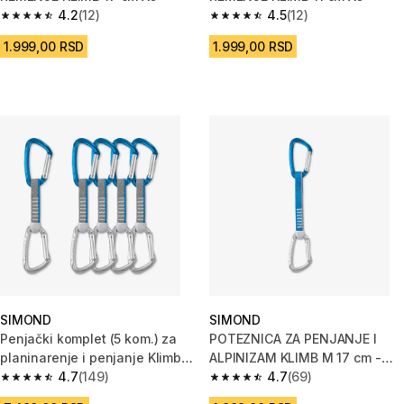
4.2
(12)
4.5
(12)
4.2 od 5 zvezdica from 12 Recenzije
4.5 od 5 zvezdica from 12 Rece
1.999,00 RSD
1.999,00 RSD
SIMOND
SIMOND
Penjački komplet (5 kom.) za
POTEZNICA ZA PENJANJE I
planinarenje i penjanje Klimb
ALPINIZAM KLIMB M 17 cm -
11 cm
4.7
(149)
SIVA
4.7
(69)
4.7 od 5 zvezdica from 149 Recenzije
4.7 od 5 zvezdica from 69 Rece