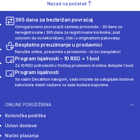
Nazad na početak
365 dana za bezbrižan povraćaj
Omogućavamo povraćaj ili zamenu proizvoda – 30 dana za
neregistrovane i 365 dana za registrovane korisnike, pod
uslovom da su nekorišćeni, čisti i u originalnom pakovanju.
Besplatno preuzimanje u prodavnici
Naručite online, preuzmite u prodavnici – brzo i besplatno!
Program lojalnosti – 10 RSD = 1 bod
Za 10 RSD potrošenih u fizičkoj prodavnici ili online dobijate 1 bod.
Program lojalnosti
Sa vašim Decathlon nalogom, sada možete da sakupljate bodove
kako biste dobili vaučere za vaše buduće kupovine.
ONLINE PORUDŽBINA
Korisnička podrška
Uslovi dostave
Načini plaćanja