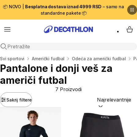
📦 NOVO |
Besplatna dostava iznad 4999 RSD
– samo na
standardne pakete 📦
Menu
My 
Open search
Početna stranica
Svi sportovi
Američki fudbal
Odeća za američki fudbal
P
Pantalone i donji veš za
američi futbal
7 Proizvodi
Sakrij filtere
Sortiraj po:
(option