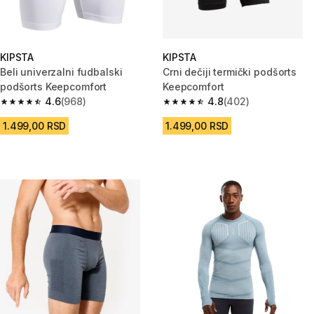
KIPSTA
KIPSTA
Beli univerzalni fudbalski
Crni dečiji termički podšorts
podšorts Keepcomfort
Keepcomfort
4.6
(968)
4.8
(402)
4.6 od 5 zvezdica from 968 Recenzije
4.8 od 5 zvezdica from 402 Re
1.499,00 RSD
1.499,00 RSD