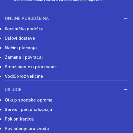
ONLINE PORUDŽBINA
Korisnička podrška
Uslovi dostave
Načini plaćanja
Zamena i povraćaj
Preuzimanje u prodavnici
Vodič kroz veličine
USLUGE
Otkup sportske opreme
Servis i personalizacija
Poklon kartica
Povlačenje proizvoda