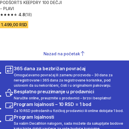
PODŠORTS KEEPDRY 100 DEČJI
- PLAVI
4.8
(18)
4.8 od 5 zvezdica from 18 Recenzije
1.499,00 RSD
Nazad na početak
365 dana za bezbrižan povraćaj
Omogućavamo povraćaj ili zamenu proizvoda – 30 dana za
neregistrovane i 365 dana za registrovane korisnike, pod
uslovom da su nekorišćeni, čisti i u originalnom pakovanju.
Besplatno preuzimanje u prodavnici
Naručite online, preuzmite u prodavnici – brzo i besplatno!
Program lojalnosti – 10 RSD = 1 bod
Za 10 RSD potrošenih u fizičkoj prodavnici ili online dobijate 1 bod.
Program lojalnosti
Sa vašim Decathlon nalogom, sada možete da sakupljate bodove
kako biste dobili vaučere za vaše buduće kupovine.