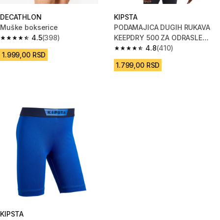
DECATHLON
KIPSTA
Muške bokserice
PODAMAJICA DUGIH RUKAVA
4.5
(398)
KEEPDRY 500 ZA ODRASLE
4.5 od 5 zvezdica from 398 Recenzije
SVETLOSIVA
4.8
(410)
4.8 od 5 zvezdica from 410 Rec
1.999,00 RSD
1.799,00 RSD
KIPSTA