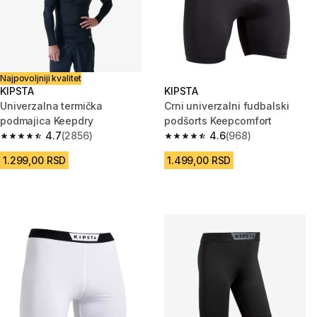
Najpovoljniji kvalitet
KIPSTA
KIPSTA
Univerzalna termička
Crni univerzalni fudbalski
podmajica Keepdry
podšorts Keepcomfort
4.7
(2856)
4.6
(968)
4.7 od 5 zvezdica from 2856 Recenzije
4.6 od 5 zvezdica from 968 Rec
1.299,00 RSD
1.499,00 RSD