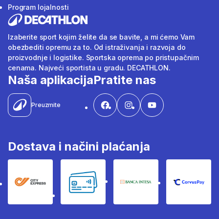
Program lojalnosti
Izaberite sport kojim želite da se bavite, a mi ćemo Vam
obezbediti opremu za to. Od istraživanja i razvoja do
proizvodnje i logistike. Sportska oprema po pristupačnim
cenama. Najveći sportista u gradu. DECATHLON.
Naša aplikacija
Pratite nas
Preuzmite
Dostava i načini plaćanja
City Express
Bankovne kartice
Banka Intesa
Corvus