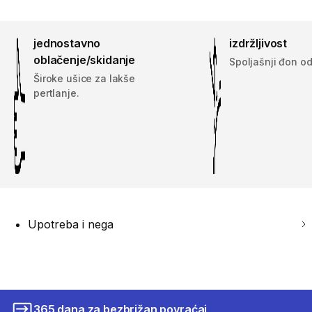
jednostavno
izdržljivost
oblačenje/skidanje
Spoljašnji đon o
Široke ušice za lakše
pertlanje.
Upotreba i nega
365 dana za bezbrižan povraćaj