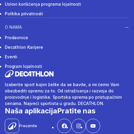
Uslovi korišćenja programa lojalnosti
Politika privatnosti
O NAMA
Prodavnice
Decathlon Karijere
Eventi
Program lojalnosti
Izaberite sport kojim želite da se bavite, a mi ćemo Vam
obezbediti opremu za to. Od istraživanja i razvoja do
proizvodnje i logistike. Sportska oprema po pristupačnim
cenama. Najveći sportista u gradu. DECATHLON.
Naša aplikacija
Pratite nas
Preuzmite