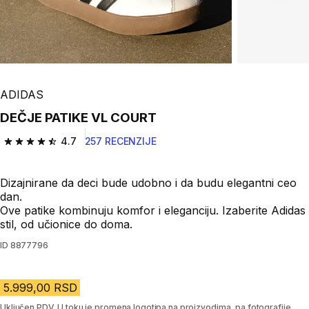
ADIDAS
DEČJE PATIKE VL COURT
4.7
257 RECENZIJE
4.7 od 5 zvezdica from 257 Recenzije
Dizajnirane da deci bude udobno i da budu elegantni ceo
dan.
Ove patike kombinuju komfor i eleganciju. Izaberite Adidas
stil, od učionice do doma.
ID
8877796
5.999,00 RSD
Uključen PDV. U toku je promena logotipa na proizvodima, pa fotografije