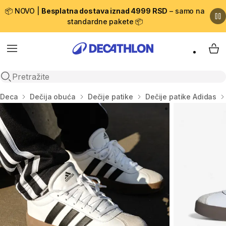
📦 NOVO |
Besplatna dostava iznad 4999 RSD
– samo na
standardne pakete 📦
Menu
My 
Open search
Početna stranica
Deca
Dečija obuća
Dečije patike
Dečije patike Adidas