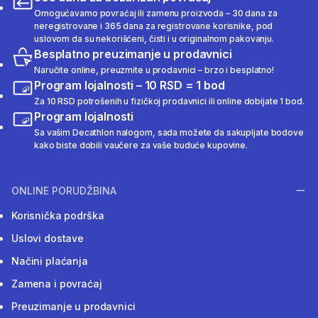
Omogućavamo povraćaj ili zamenu proizvoda – 30 dana za
neregistrovane i 365 dana za registrovane korisnike, pod
uslovom da su nekorišćeni, čisti i u originalnom pakovanju.
Besplatno preuzimanje u prodavnici
Naručite online, preuzmite u prodavnici – brzo i besplatno!
Program lojalnosti – 10 RSD = 1 bod
Za 10 RSD potrošenih u fizičkoj prodavnici ili online dobijate 1 bod.
Program lojalnosti
Sa vašim Decathlon nalogom, sada možete da sakupljate bodove
kako biste dobili vaučere za vaše buduće kupovine.
ONLINE PORUDŽBINA
Korisnička podrška
Uslovi dostave
Načini plaćanja
Zamena i povraćaj
Preuzimanje u prodavnici