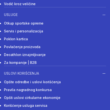
Vodič kroz veličine
USLUGE
Otkup sportske opreme
Servis i personalizacija
Poklon kartica
Povlačenje proizvoda
Decathlon iznajmljivanje
Za kompanije | B2B
USLOVI KORIŠĆENJA
Opšte odredbe i uslovi korišćenja
Pravila nagradnog konkursa
Opšti uslovi cirkularne ekonomije
Korišćenje usluga servisa