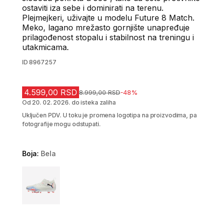
ostaviti iza sebe i dominirati na terenu.
Plejmejkeri, uživajte u modelu Future 8 Match.
Meko, lagano mrežasto gornjište unapređuje
prilagođenost stopalu i stabilnost na treningu i
utakmicama.
ID
8967257
4.599,00 RSD
Cena pre sniženja
8.999,00 RSD
-48%
Od 20. 02. 2026. do isteka zaliha
Uključen PDV. U toku je promena logotipa na proizvodima, pa
fotografije mogu odstupati.
Boja:
Bela
Choose a variant