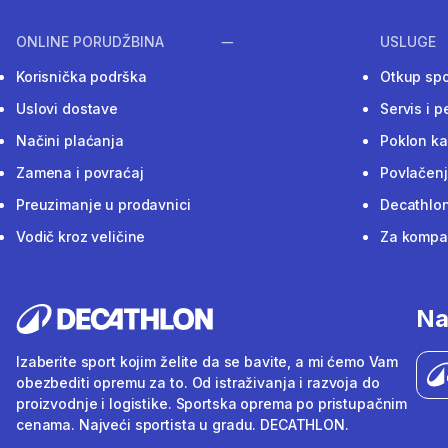
ONLINE PORUDŽBINA
USLUGE
Korisnička podrška
Otkup sp
Uslovi dostave
Servis i p
Načini plaćanja
Poklon ka
Zamena i povraćaj
Povlačenj
Preuzimanje u prodavnici
Decathlon
Vodič kroz veličine
Za kompan
Na
Izaberite sport kojim želite da se bavite, a mi ćemo Vam
obezbediti opremu za to. Od istraživanja i razvoja do
proizvodnje i logistike. Sportska oprema po pristupačnim
cenama. Najveći sportista u gradu. DECATHLON.