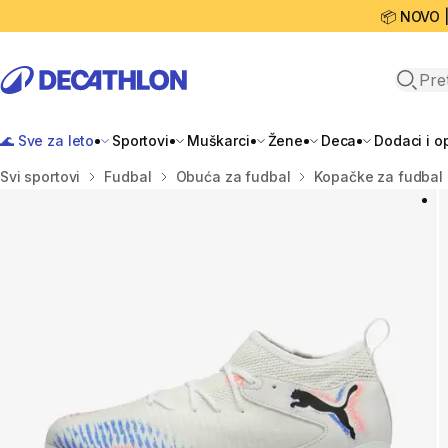
📦 NOVO 
Open 
🌊 Sve za leto
Sportovi
Muškarci
Žene
Deca
Dodaci i 
Početna stranica
Svi sportovi
Fudbal
Obuća za fudbal
Kopačke za fudbal