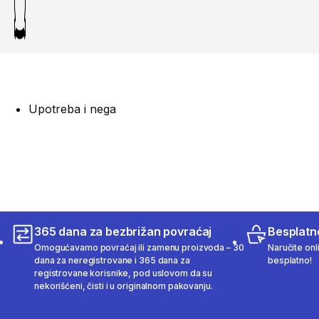
Upotreba i nega
365 dana za bezbrižan povraćaj
Besplatn
Omogućavamo povraćaj ili zamenu proizvoda – 30
Naručite onl
dana za neregistrovane i 365 dana za
besplatno!
registrovane korisnike, pod uslovom da su
nekorišćeni, čisti i u originalnom pakovanju.