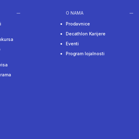
O NAMA
i
Prodavnice
Decathlon Karijere
nkursa
Eventi
e
Program lojalnosti
visa
grama