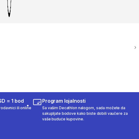
SD = 1 bod
Program lojalnosti
odavnici ili online
Sa vašim Decathlon nalogom, sada možete da
sakupljate bodove kako biste dobili vaučere za
vaše buduće kupovine.