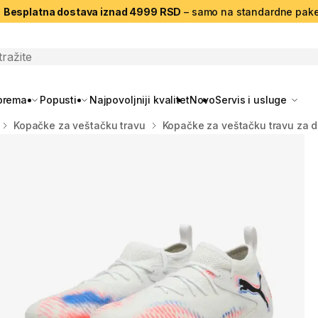
|
Besplatna dostava iznad 4999 RSD
– samo na standardne pake
search
oprema
Popusti
Najpovoljniji kvalitet
Novo
Servis i usluge
Kopačke za veštačku travu
Kopačke za veštačku travu za 