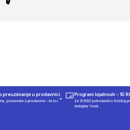
o preuzimanje u prodavnici
Program lojalnosti – 10 R
ine, preuzmite u prodavnici – brzo i
Za 10 RSD potrošenih u fizičkoj pr
dobijate 1 bod.