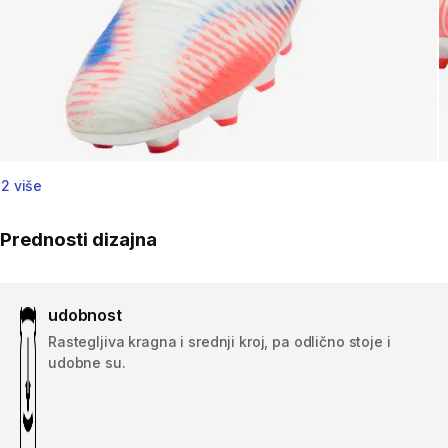
2 više
Prednosti dizajna
udobnost
Rastegljiva kragna i srednji kroj, pa odlično stoje i
udobne su.