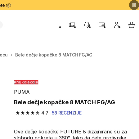
te 📦
Prodavnice
Korisnička podrška
Program lojalnost
Moj nalog
My 
decu
Bele dečje kopačke 8 MATCH FG/AG
Kraj kolekcije
PUMA
Bele dečje kopačke 8 MATCH FG/AG
4.7
58 RECENZIJE
4.7 od 5 zvezdica from 58 Recenzije
Ove dečje kopačke FUTURE 8 dizajnirane su za
slobodu pokreta u 360°, tako da ćete protivnike