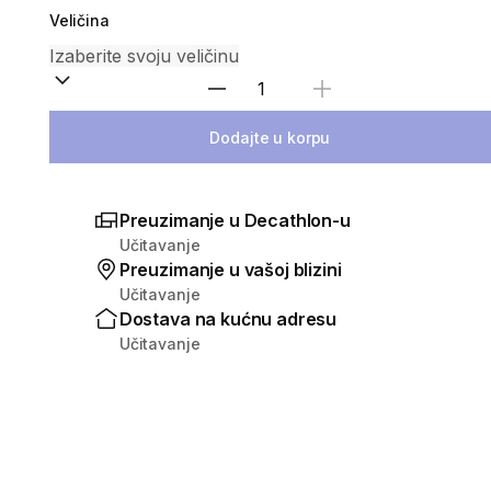
Veličina
Izaberi količinu
Dodajte u korpu
Preuzimanje u Decathlon-u
Učitavanje
Preuzimanje u vašoj blizini
Učitavanje
Dostava na kućnu adresu
Učitavanje