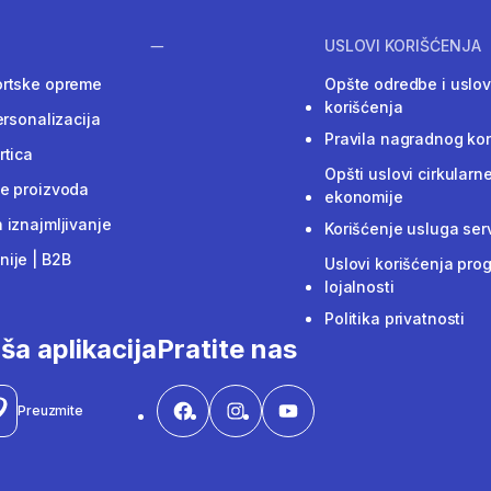
USLOVI KORIŠĆENJA
ortske opreme
Opšte odredbe i uslov
korišćenja
ersonalizacija
Pravila nagradnog ko
rtica
Opšti uslovi cirkularn
e proizvoda
ekonomije
 iznajmljivanje
Korišćenje usluga ser
ije | B2B
Uslovi korišćenja pro
lojalnosti
Politika privatnosti
ša aplikacija
Pratite nas
Preuzmite