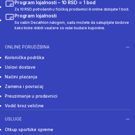
Program lojalnosti – 10 RSD = 1 bod
Za 10 RSD potrošenih u fizičkoj prodavnici ili online dobijate 1 bod.
Program lojalnosti
Sa vašim Decathlon nalogom, sada možete da sakupljate bodove
kako biste dobili vaučere za vaše buduće kupovine.
ONLINE PORUDŽBINA
Korisnička podrška
Uslovi dostave
Načini plaćanja
Zamena i povraćaj
Preuzimanje u prodavnici
Vodič kroz veličine
USLUGE
Otkup sportske opreme