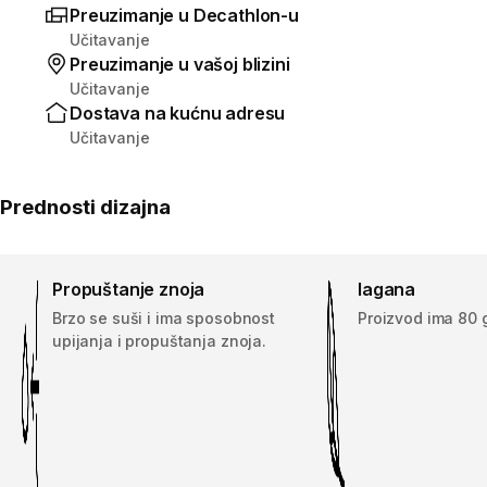
Preuzimanje u Decathlon-u
Učitavanje
Preuzimanje u vašoj blizini
Učitavanje
Dostava na kućnu adresu
Učitavanje
Prednosti dizajna
Propuštanje znoja
lagana
Brzo se suši i ima sposobnost
Proizvod ima 80 g
upijanja i propuštanja znoja.