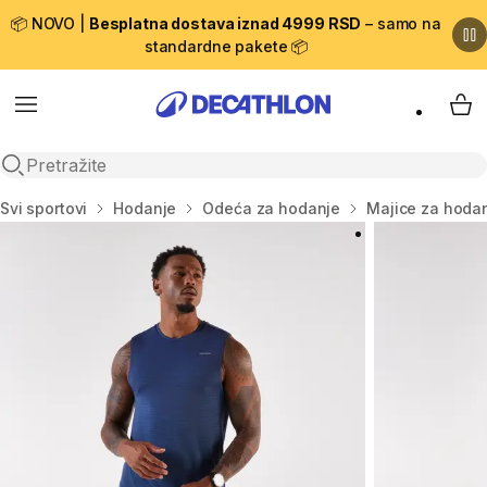
📦 NOVO |
Besplatna dostava iznad 4999 RSD
– samo na
standardne pakete 📦
Menu
My 
Open search
Početna stranica
Svi sportovi
Hodanje
Odeća za hodanje
Majice za hoda