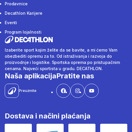
Prodavnice
Decathlon Karijere
Eventi
Program lojalnosti
Izaberite sport kojim želite da se bavite, a mi ćemo Vam
obezbediti opremu za to. Od istraživanja i razvoja do
proizvodnje i logistike. Sportska oprema po pristupačnim
cenama. Najveći sportista u gradu. DECATHLON.
Naša aplikacija
Pratite nas
Preuzmite
Dostava i načini plaćanja