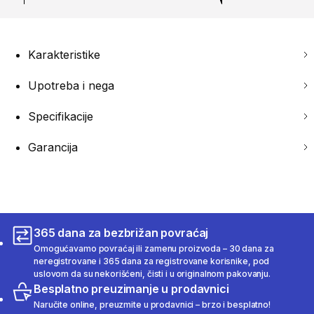
Karakteristike
Upotreba i nega
Specifikacije
Garancija
365 dana za bezbrižan povraćaj
Omogućavamo povraćaj ili zamenu proizvoda – 30 dana za
neregistrovane i 365 dana za registrovane korisnike, pod
uslovom da su nekorišćeni, čisti i u originalnom pakovanju.
Besplatno preuzimanje u prodavnici
Naručite online, preuzmite u prodavnici – brzo i besplatno!