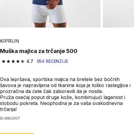
KIPRUN
Muška majica za trčanje 500
4.7
954 RECENZIJE
4.7 od 5 zvezdica from 954 Recenzije
Ova lepršava, sportska majica na bretele bez bočnih
šavova je napravljena od tkanine koja je toliko rastegljiva i
prozračna da ćete čak zaboraviti da je nosite.
Pruža osećaj poput druge kože, kombinujući laganost i
slobodu pokreta. Neophodna je za vaša svakodnevna
trčanja!
ID
8903107