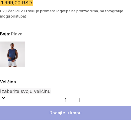
1.999,00 RSD
Uključen PDV. U toku je promena logotipa na proizvodima, pa fotografije
mogu odstupati.
Boja:
Plava
Choose a variant
Veličina
Izaberi količinu
Dodajte u korpu