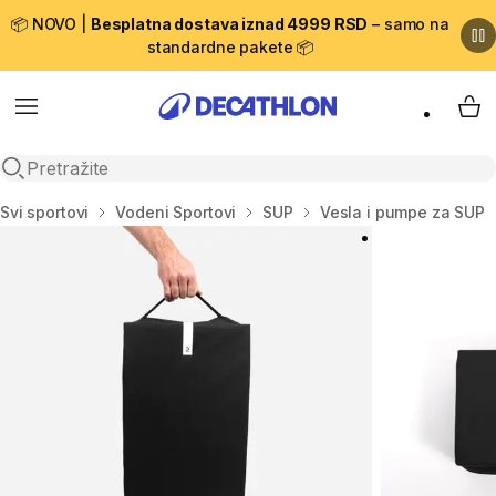
📦 NOVO |
Besplatna dostava iznad 4999 RSD
– samo na
standardne pakete 📦
Menu
My 
Open search
Početna stranica
Svi sportovi
Vodeni Sportovi
SUP
Vesla i pumpe za SUP