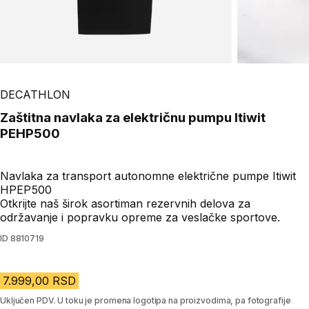
DECATHLON
Zaštitna navlaka za električnu pumpu Itiwit
PEHP500
Navlaka za transport autonomne električne pumpe Itiwit
HPEP500
Otkrijte naš širok asortiman rezervnih delova za
održavanje i popravku opreme za veslačke sportove.
ID
8810719
7.999,00 RSD
Uključen PDV. U toku je promena logotipa na proizvodima, pa fotografije