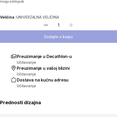
mogu odstupati.
Veličina :
UNIVERZALNA VELIČINA
Izaberi količinu
Dodajte u korpu
Preuzimanje u Decathlon-u
Učitavanje
Preuzimanje u vašoj blizini
Učitavanje
Dostava na kućnu adresu
Učitavanje
Prednosti dizajna