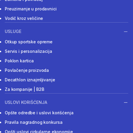
Preuzimanje u prodavnici
Vodič kroz veličine
USLUGE
Otkup sportske opreme
Servis i personalizacija
Poklon kartica
Povlačenje proizvoda
Decathlon iznajmljivanje
Za kompanije | B2B
USLOVI KORIŠĆENJA
Opšte odredbe i uslovi korišćenja
Pravila nagradnog konkursa
Opšti uslovi cirkularne ekonomije