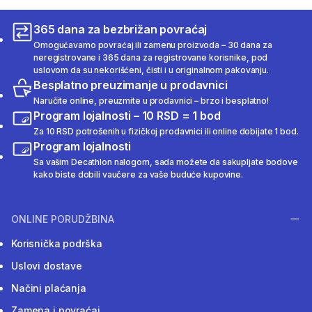
365 dana za bezbrižan povraćaj
Omogućavamo povraćaj ili zamenu proizvoda – 30 dana za
neregistrovane i 365 dana za registrovane korisnike, pod
uslovom da su nekorišćeni, čisti i u originalnom pakovanju.
Besplatno preuzimanje u prodavnici
Naručite online, preuzmite u prodavnici – brzo i besplatno!
Program lojalnosti – 10 RSD = 1 bod
Za 10 RSD potrošenih u fizičkoj prodavnici ili online dobijate 1 bod.
Program lojalnosti
Sa vašim Decathlon nalogom, sada možete da sakupljate bodove
kako biste dobili vaučere za vaše buduće kupovine.
ONLINE PORUDŽBINA
Korisnička podrška
Uslovi dostave
Načini plaćanja
Zamena i povraćaj