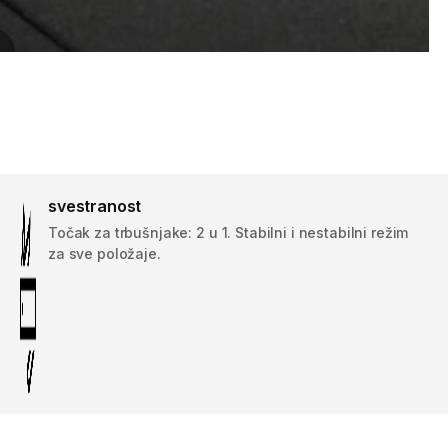
svestranost
Točak za trbušnjake: 2 u 1. Stabilni i nestabilni režim
za sve položaje.