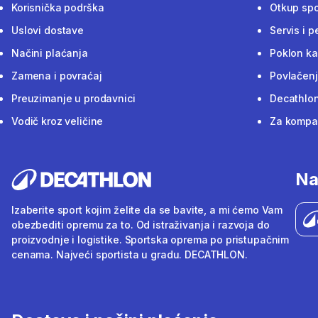
Korisnička podrška
Otkup sp
Uslovi dostave
Servis i p
Načini plaćanja
Poklon ka
Zamena i povraćaj
Povlačenj
Preuzimanje u prodavnici
Decathlon
Vodič kroz veličine
Za kompan
Na
Izaberite sport kojim želite da se bavite, a mi ćemo Vam
obezbediti opremu za to. Od istraživanja i razvoja do
proizvodnje i logistike. Sportska oprema po pristupačnim
cenama. Najveći sportista u gradu. DECATHLON.