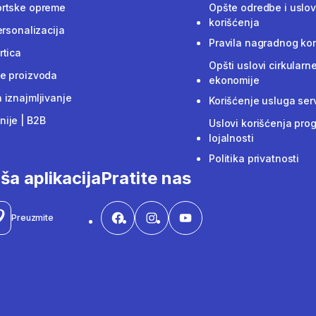
ortske opreme
Opšte odredbe i uslov
korišćenja
ersonalizacija
Pravila nagradnog ko
rtica
Opšti uslovi cirkularn
e proizvoda
ekonomije
 iznajmljivanje
Korišćenje usluga ser
ije | B2B
Uslovi korišćenja pro
lojalnosti
Politika privatnosti
ša aplikacija
Pratite nas
Preuzmite