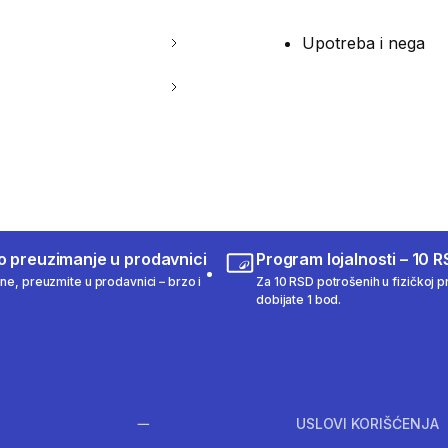
Upotreba i nega
o preuzimanje u prodavnici
Program lojalnosti – 10 R
ine, preuzmite u prodavnici – brzo i
Za 10 RSD potrošenih u fizičkoj pr
dobijate 1 bod.
USLOVI KORIŠĆENJA