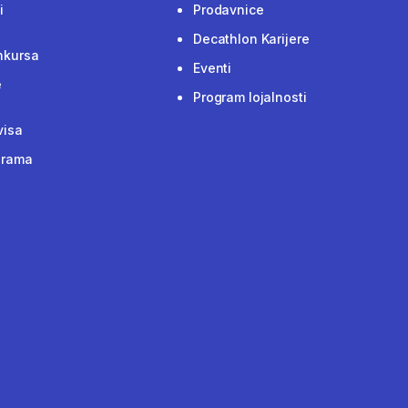
i
Prodavnice
Decathlon Karijere
nkursa
Eventi
e
Program lojalnosti
visa
grama