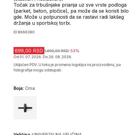
Točak za trbušnjake prianja uz sve vrste podloga
(parket, beton, pločice), pa može da se koristi bilo
gde. Može u potpunosti da se rastavi radi lakšeg
držanja u sportskoj torbi.
ID
8666380
699,00 RSD
Cena pre sniženja
1.499,00 RSD
-53%
Od 01. 07. 2026. Do 29. 08. 2026.
Uključen PDV. U toku je promena logotipa na proizvodima, pa
fotografije mogu odstupati.
Boja:
Crna
Choose a variant
Veličina :
UNIVERZALNA VELIČINA