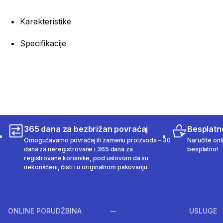
Karakteristike
Specifikacije
365 dana za bezbrižan povraćaj
Besplatn
Omogućavamo povraćaj ili zamenu proizvoda – 30
Naručite onl
dana za neregistrovane i 365 dana za
besplatno!
registrovane korisnike, pod uslovom da su
nekorišćeni, čisti i u originalnom pakovanju.
ONLINE PORUDŽBINA
USLUGE