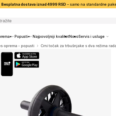
|
Besplatna dostava iznad 4999 RSD
– samo na standardne pake
search
oprema
Popusti
Najpovoljniji kvalitet
Novo
Servis i usluge
es oprema - popusti
Crni točak za trbušnjake s dva režima rad