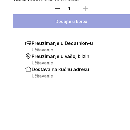
Izaberi količinu
Dodajte u korpu
Preuzimanje u Decathlon-u
Učitavanje
Preuzimanje u vašoj blizini
Učitavanje
Dostava na kućnu adresu
Učitavanje