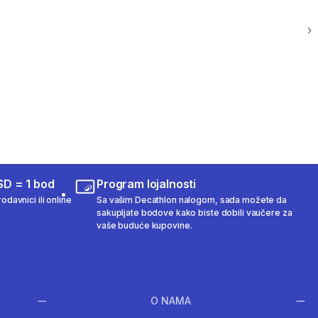
SD = 1 bod
Program lojalnosti
odavnici ili online
Sa vašim Decathlon nalogom, sada možete da
sakupljate bodove kako biste dobili vaučere za
vaše buduće kupovine.
O NAMA