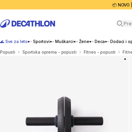
📦 NOVO 
Open 
🌊 Sve za leto
Sportovi
Muškarci
Žene
Deca
Dodaci i 
Početna stranica
Popusti
Sportska oprema - popusti
Fitnes - popusti
Fitn