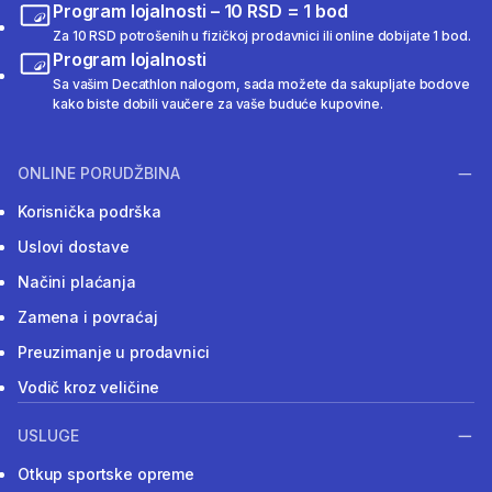
Program lojalnosti – 10 RSD = 1 bod
Za 10 RSD potrošenih u fizičkoj prodavnici ili online dobijate 1 bod.
Program lojalnosti
Sa vašim Decathlon nalogom, sada možete da sakupljate bodove
kako biste dobili vaučere za vaše buduće kupovine.
ONLINE PORUDŽBINA
Korisnička podrška
Uslovi dostave
Načini plaćanja
Zamena i povraćaj
Preuzimanje u prodavnici
Vodič kroz veličine
USLUGE
Otkup sportske opreme