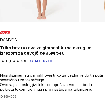
Play Video
Popust
DOMYOS
Triko bez rukava za gimnastiku sa okruglim
izrezom za devojčice JSM 540
4.8
168 RECENZIJE
4.8 od 5 zvezdica from 168 Recenzije
Naši dizajneri su osmislili ovaj triko za vežbanje do tri puta
sedmično i za takmičenja.
Ovaj sjajni i rastegljivi triko omogućava vam slobodu
pokreta tokom treninga i pre nastupa na takmičenju.
ID
8664006