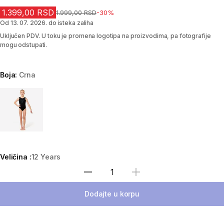
1.399,00 RSD
Cena pre sniženja
1.999,00 RSD
-30%
Od 13. 07. 2026. do isteka zaliha
Uključen PDV. U toku je promena logotipa na proizvodima, pa fotografije
mogu odstupati.
Boja:
Crna
Choose a variant
Veličina :
12 Years
Izaberi količinu
Dodajte u korpu