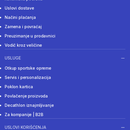
Uslovi dostave
Načini plaćanja
Zamena i povraćaj
Preuzimanje u prodavnici
Vodič kroz veličine
USLUGE
Otkup sportske opreme
Servis i personalizacija
Poklon kartica
Povlačenje proizvoda
Decathlon iznajmljivanje
Za kompanije | B2B
USLOVI KORIŠĆENJA