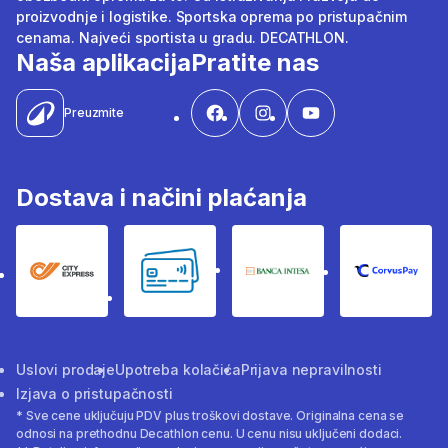
proizvodnje i logistike. Sportska oprema po pristupačnim
cenama. Najveći sportista u gradu. DECATHLON.
Naša aplikacija
Pratite nas
Preuzmite
Dostava i načini plaćanja
City Express
Bankovne kartice
Banka Intesa
Corvus
Uslovi prodaje
Upotreba kolačića
Prijava nepravilnosti
Izjava o pristupačnosti
* Sve cene uključuju PDV plus troškovi dostave. Originalna cena se
odnosi na prethodnu Decathlon cenu. U cenu nisu uključeni dodaci.