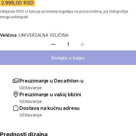
2.999,00 RSD
Uključen PDV. U toku je promena logotipa na proizvodima, pa fotografije
mogu odstupati.
Veličina :
UNIVERZALNA VELIČINA
Izaberi količinu
Dodajte u korpu
Preuzimanje u Decathlon-u
Učitavanje
Preuzimanje u vašoj blizini
Učitavanje
Dostava na kućnu adresu
Učitavanje
Prednosti dizajna