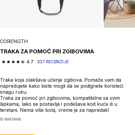
CORENGTH
TRAKA ZA POMOĆ PRI ZGIBOVIMA
4.7
337 RECENZIJE
4.7 od 5 zvezdica from 337 Recenzije
Traka koja olakšava učenje zgibova. Pomaže vam da
napredujete kako biste mogli da se podignete koristeći
snagu ruku.
Traka za pomoć pri zgibovima, kompatibilna sa svim
šipkama, lako se postavlja i podešava kod kuće ili u
teretani. Nema više bola, vreme je za napredak!
ID
8643988