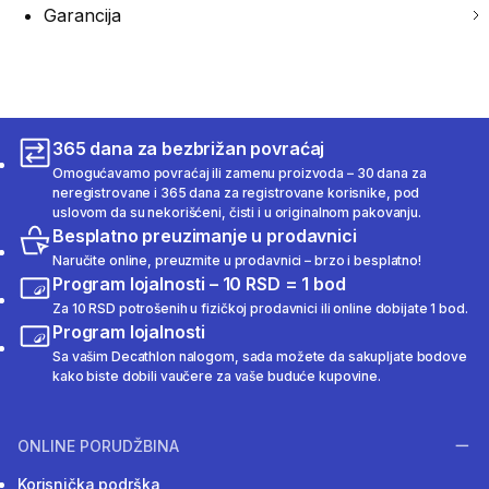
Garancija
365 dana za bezbrižan povraćaj
Omogućavamo povraćaj ili zamenu proizvoda – 30 dana za
neregistrovane i 365 dana za registrovane korisnike, pod
uslovom da su nekorišćeni, čisti i u originalnom pakovanju.
Besplatno preuzimanje u prodavnici
Naručite online, preuzmite u prodavnici – brzo i besplatno!
Program lojalnosti – 10 RSD = 1 bod
Za 10 RSD potrošenih u fizičkoj prodavnici ili online dobijate 1 bod.
Program lojalnosti
Sa vašim Decathlon nalogom, sada možete da sakupljate bodove
kako biste dobili vaučere za vaše buduće kupovine.
ONLINE PORUDŽBINA
Korisnička podrška