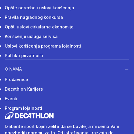
Opšte odredbe i uslovi korišćenja
Pravila nagradnog konkursa
Opšti uslovi cirkularne ekonomije
Korišćenje usluga servisa
Uslovi korišćenja programa lojalnosti
Politika privatnosti
O NAMA
Prodavnice
Decathlon Karijere
Eventi
Program lojalnosti
Izaberite sport kojim želite da se bavite, a mi ćemo Vam
obezbediti opremu za to. Od istraživanja i razvoja do