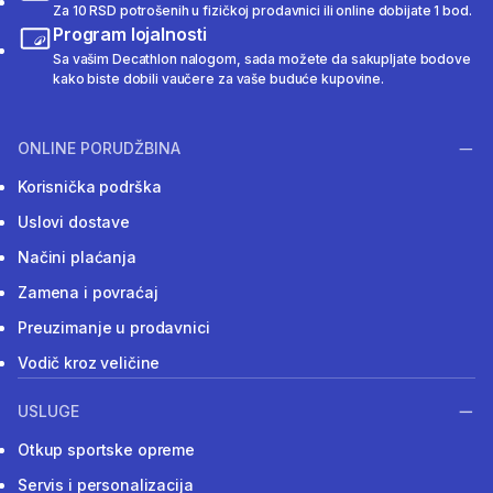
Za 10 RSD potrošenih u fizičkoj prodavnici ili online dobijate 1 bod.
Program lojalnosti
Sa vašim Decathlon nalogom, sada možete da sakupljate bodove
kako biste dobili vaučere za vaše buduće kupovine.
ONLINE PORUDŽBINA
Korisnička podrška
Uslovi dostave
Načini plaćanja
Zamena i povraćaj
Preuzimanje u prodavnici
Vodič kroz veličine
USLUGE
Otkup sportske opreme
Servis i personalizacija