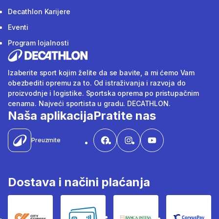
Decathlon Karijere
Eventi
Program lojalnosti
Izaberite sport kojim želite da se bavite, a mi ćemo Vam
obezbediti opremu za to. Od istraživanja i razvoja do
proizvodnje i logistike. Sportska oprema po pristupačnim
cenama. Najveći sportista u gradu. DECATHLON.
Naša aplikacija
Pratite nas
Preuzmite
Dostava i načini plaćanja