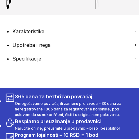
Karakteristike
Upotreba i nega
Specifikacije
365 dana za bezbrižan povraćaj
Omogućavamo povraćaj ili zamenu proizvoda – 30 dana za
neregistrovane i 365 dana za registrovane korisnike, pod
uslovom da su nekorišćeni, čisti i u originalnom pakovanju.
Besplatno preuzimanje u prodavnici
Naručite online, preuzmite u prodavnici – brzo i besplatno!
Program lojalnosti – 10 RSD = 1 bod