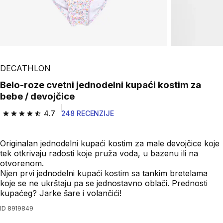
DECATHLON
Belo-roze cvetni jednodelni kupaći kostim za
bebe / devojčice
4.7
248 RECENZIJE
4.7 od 5 zvezdica from 248 Recenzije
Originalan jednodelni kupaći kostim za male devojčice koje
tek otkrivaju radosti koje pruža voda, u bazenu ili na
otvorenom.
Njen prvi jednodelni kupaći kostim sa tankim bretelama
koje se ne ukrštaju pa se jednostavno oblači. Prednosti
kupaćeg? Jarke šare i volančići!
ID
8919849