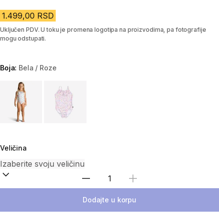
1.499,00 RSD
Uključen PDV. U toku je promena logotipa na proizvodima, pa fotografije
mogu odstupati.
Boja:
Bela / Roze
Choose a variant
Veličina
Izaberi količinu
Dodajte u korpu