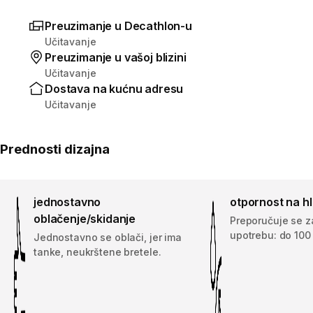
Preuzimanje u Decathlon-u
Učitavanje
Preuzimanje u vašoj blizini
Učitavanje
Dostava na kućnu adresu
Učitavanje
Prednosti dizajna
jednostavno
otpornost na hl
oblačenje/skidanje
Preporučuje se 
upotrebu: do 100 
Jednostavno se oblači, jer ima
tanke, neukrštene bretele.